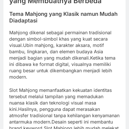
yang Membuatnya Berbeda
Tema Mahjong yang Klasik namun Mudah
Diadaptasi
Mahjong dikenal sebagai permainan tradisional
dengan simbol-simbol khas yang kuat secara
visual.Ubin mahjong, karakter aksara, motif
bambu, lingkaran, dan elemen budaya Asia
menjadi bagian yang mudah dikenali.Ketika tema
ini dibawa ke format digital, visualnya memiliki
ruang besar untuk dikembangkan menjadi lebih
modern.
Slot Mahjong memanfaatkan kekuatan identitas
tersebut melalui tampilan yang memadukan
nuansa klasik dan teknologi visual masa
kini.Hasilnya, pengguna dapat merasakan
atmosfer tradisional tanpa kehilangan kenyamanan
antarmuka modern.Desain seperti ini membantu
brand keyword Slot Mahjong lebih mudah melekat