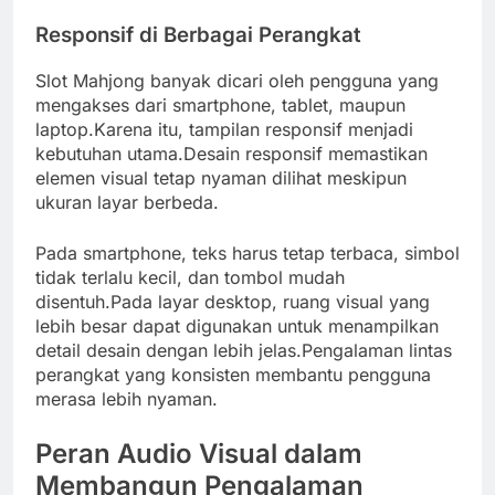
Responsif di Berbagai Perangkat
Slot Mahjong banyak dicari oleh pengguna yang
mengakses dari smartphone, tablet, maupun
laptop.Karena itu, tampilan responsif menjadi
kebutuhan utama.Desain responsif memastikan
elemen visual tetap nyaman dilihat meskipun
ukuran layar berbeda.
Pada smartphone, teks harus tetap terbaca, simbol
tidak terlalu kecil, dan tombol mudah
disentuh.Pada layar desktop, ruang visual yang
lebih besar dapat digunakan untuk menampilkan
detail desain dengan lebih jelas.Pengalaman lintas
perangkat yang konsisten membantu pengguna
merasa lebih nyaman.
Peran Audio Visual dalam
Membangun Pengalaman