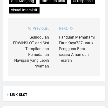
Slot Mahjong
tampilan unik
UI responsif
visual interaktif
Previous:
Next:
Post
navigation
Keunggulan
Panduan Memahami
EDWINSLOT dari Sisi
Fitur Kaya787 untuk
Tampilan dan
Pengguna Baru
Kemudahan
secara Aman dan
Navigasi yang Lebih
Terarah
Nyaman
LINK SLOT