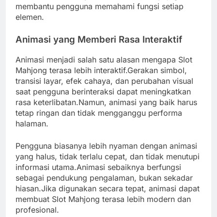
membantu pengguna memahami fungsi setiap
elemen.
Animasi yang Memberi Rasa Interaktif
Animasi menjadi salah satu alasan mengapa Slot
Mahjong terasa lebih interaktif.Gerakan simbol,
transisi layar, efek cahaya, dan perubahan visual
saat pengguna berinteraksi dapat meningkatkan
rasa keterlibatan.Namun, animasi yang baik harus
tetap ringan dan tidak mengganggu performa
halaman.
Pengguna biasanya lebih nyaman dengan animasi
yang halus, tidak terlalu cepat, dan tidak menutupi
informasi utama.Animasi sebaiknya berfungsi
sebagai pendukung pengalaman, bukan sekadar
hiasan.Jika digunakan secara tepat, animasi dapat
membuat Slot Mahjong terasa lebih modern dan
profesional.