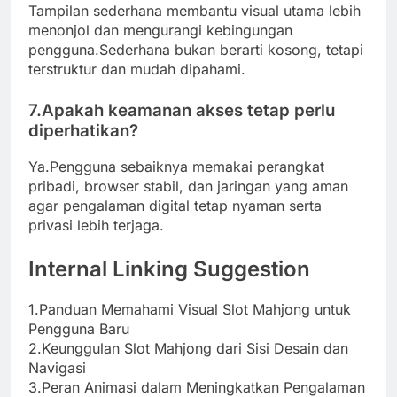
Tampilan sederhana membantu visual utama lebih
menonjol dan mengurangi kebingungan
pengguna.Sederhana bukan berarti kosong, tetapi
terstruktur dan mudah dipahami.
7.Apakah keamanan akses tetap perlu
diperhatikan?
Ya.Pengguna sebaiknya memakai perangkat
pribadi, browser stabil, dan jaringan yang aman
agar pengalaman digital tetap nyaman serta
privasi lebih terjaga.
Internal Linking Suggestion
1.Panduan Memahami Visual Slot Mahjong untuk
Pengguna Baru
2.Keunggulan Slot Mahjong dari Sisi Desain dan
Navigasi
3.Peran Animasi dalam Meningkatkan Pengalaman