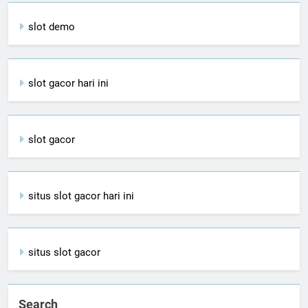
slot demo
slot gacor hari ini
slot gacor
situs slot gacor hari ini
situs slot gacor
Search