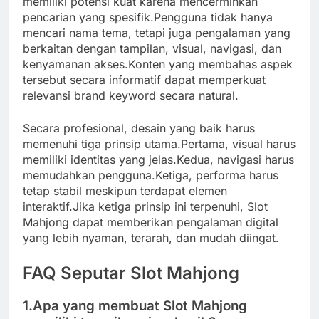
memiliki potensi kuat karena mencerminkan
pencarian yang spesifik.Pengguna tidak hanya
mencari nama tema, tetapi juga pengalaman yang
berkaitan dengan tampilan, visual, navigasi, dan
kenyamanan akses.Konten yang membahas aspek
tersebut secara informatif dapat memperkuat
relevansi brand keyword secara natural.
Secara profesional, desain yang baik harus
memenuhi tiga prinsip utama.Pertama, visual harus
memiliki identitas yang jelas.Kedua, navigasi harus
memudahkan pengguna.Ketiga, performa harus
tetap stabil meskipun terdapat elemen
interaktif.Jika ketiga prinsip ini terpenuhi, Slot
Mahjong dapat memberikan pengalaman digital
yang lebih nyaman, terarah, dan mudah diingat.
FAQ Seputar Slot Mahjong
1.Apa yang membuat Slot Mahjong