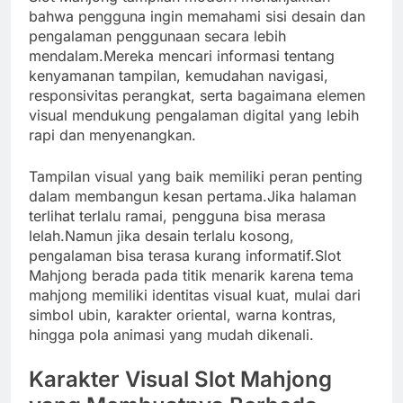
bahwa pengguna ingin memahami sisi desain dan
pengalaman penggunaan secara lebih
mendalam.Mereka mencari informasi tentang
kenyamanan tampilan, kemudahan navigasi,
responsivitas perangkat, serta bagaimana elemen
visual mendukung pengalaman digital yang lebih
rapi dan menyenangkan.
Tampilan visual yang baik memiliki peran penting
dalam membangun kesan pertama.Jika halaman
terlihat terlalu ramai, pengguna bisa merasa
lelah.Namun jika desain terlalu kosong,
pengalaman bisa terasa kurang informatif.Slot
Mahjong berada pada titik menarik karena tema
mahjong memiliki identitas visual kuat, mulai dari
simbol ubin, karakter oriental, warna kontras,
hingga pola animasi yang mudah dikenali.
Karakter Visual Slot Mahjong