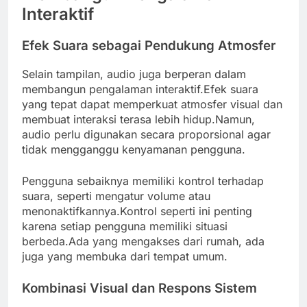
Interaktif
Efek Suara sebagai Pendukung Atmosfer
Selain tampilan, audio juga berperan dalam
membangun pengalaman interaktif.Efek suara
yang tepat dapat memperkuat atmosfer visual dan
membuat interaksi terasa lebih hidup.Namun,
audio perlu digunakan secara proporsional agar
tidak mengganggu kenyamanan pengguna.
Pengguna sebaiknya memiliki kontrol terhadap
suara, seperti mengatur volume atau
menonaktifkannya.Kontrol seperti ini penting
karena setiap pengguna memiliki situasi
berbeda.Ada yang mengakses dari rumah, ada
juga yang membuka dari tempat umum.
Kombinasi Visual dan Respons Sistem