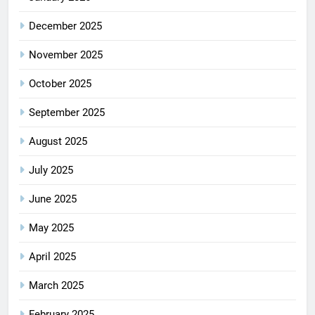
December 2025
November 2025
October 2025
September 2025
August 2025
July 2025
June 2025
May 2025
April 2025
March 2025
February 2025