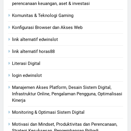
perencanaan keuangan, aset & investasi
Komunitas & Teknologi Gaming
Konfigurasi Browser dan Akses Web
link alternatif edwinslot
link alternatif horas88
Literasi Digital
login edwinslot
Manajemen Akses Platform, Desain Sistem Digital,
Infrastruktur Online, Pengalaman Pengguna, Optimalisasi
Kinerja
Monitoring & Optimasi Sistem Digital
Motivasi dan Mindset, Produktivitas dan Perencanaan,
Strategi Kesuksesan, Pengembangan Pribadi,