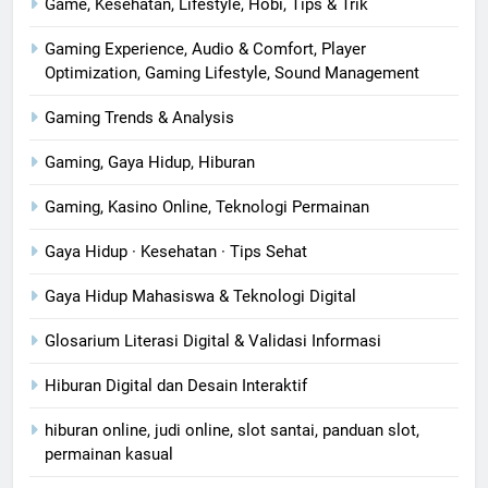
Game, Kesehatan, Lifestyle, Hobi, Tips & Trik
Gaming Experience, Audio & Comfort, Player
Optimization, Gaming Lifestyle, Sound Management
Gaming Trends & Analysis
Gaming, Gaya Hidup, Hiburan
Gaming, Kasino Online, Teknologi Permainan
Gaya Hidup · Kesehatan · Tips Sehat
Gaya Hidup Mahasiswa & Teknologi Digital
Glosarium Literasi Digital & Validasi Informasi
Hiburan Digital dan Desain Interaktif
hiburan online, judi online, slot santai, panduan slot,
permainan kasual