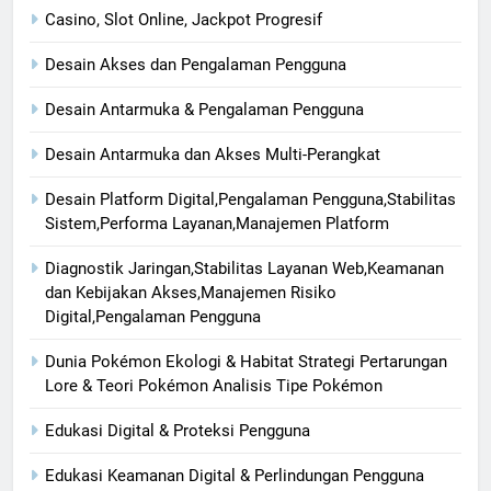
Casino, Slot Online, Jackpot Progresif
Desain Akses dan Pengalaman Pengguna
Desain Antarmuka & Pengalaman Pengguna
Desain Antarmuka dan Akses Multi-Perangkat
Desain Platform Digital,Pengalaman Pengguna,Stabilitas
Sistem,Performa Layanan,Manajemen Platform
Diagnostik Jaringan,Stabilitas Layanan Web,Keamanan
dan Kebijakan Akses,Manajemen Risiko
Digital,Pengalaman Pengguna
Dunia Pokémon Ekologi & Habitat Strategi Pertarungan
Lore & Teori Pokémon Analisis Tipe Pokémon
Edukasi Digital & Proteksi Pengguna
Edukasi Keamanan Digital & Perlindungan Pengguna