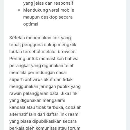
yang jelas dan responsif
Mendukung versi mobile
maupun desktop secara
optimal
Setelah menemukan link yang
tepat, pengguna cukup mengklik
tautan tersebut melalui browser.
Penting untuk memastikan bahwa
perangkat yang digunakan telah
memiliki perlindungan dasar
seperti antivirus aktif dan tidak
menggunakan jaringan publik yang
rawan pelanggaran data. Jika link
yang digunakan mengalami
kendala atau tidak terbuka, cobalah
alternatif lain dari daftar link resmi
yang biasa dipublikasikan secara
berkala oleh komunitas atau forum