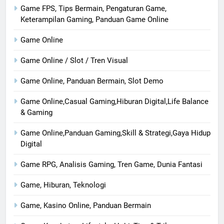
Game FPS, Tips Bermain, Pengaturan Game,
Keterampilan Gaming, Panduan Game Online
Game Online
Game Online / Slot / Tren Visual
Game Online, Panduan Bermain, Slot Demo
Game Online,Casual Gaming,Hiburan Digital,Life Balance
& Gaming
Game Online,Panduan Gaming,Skill & Strategi,Gaya Hidup
Digital
Game RPG, Analisis Gaming, Tren Game, Dunia Fantasi
Game, Hiburan, Teknologi
Game, Kasino Online, Panduan Bermain