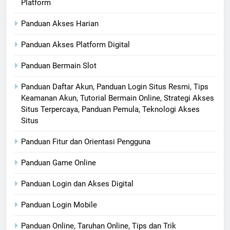
Platform
Panduan Akses Harian
Panduan Akses Platform Digital
Panduan Bermain Slot
Panduan Daftar Akun, Panduan Login Situs Resmi, Tips
Keamanan Akun, Tutorial Bermain Online, Strategi Akses
Situs Terpercaya, Panduan Pemula, Teknologi Akses
Situs
Panduan Fitur dan Orientasi Pengguna
Panduan Game Online
Panduan Login dan Akses Digital
Panduan Login Mobile
Panduan Online, Taruhan Online, Tips dan Trik