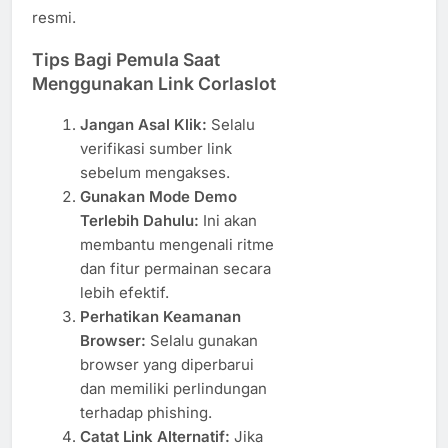
resmi.
Tips Bagi Pemula Saat
Menggunakan Link Corlaslot
Jangan Asal Klik:
Selalu
verifikasi sumber link
sebelum mengakses.
Gunakan Mode Demo
Terlebih Dahulu:
Ini akan
membantu mengenali ritme
dan fitur permainan secara
lebih efektif.
Perhatikan Keamanan
Browser:
Selalu gunakan
browser yang diperbarui
dan memiliki perlindungan
terhadap phishing.
Catat Link Alternatif:
Jika