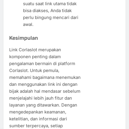
suatu saat link utama tidak
bisa diakses, Anda tidak
perlu bingung mencari dari
awal.
Kesimpulan
Link Corlaslot merupakan
komponen penting dalam
pengalaman bermain di platform
Corlaslot. Untuk pemula,
memahami bagaimana menemukan
dan menggunakan link ini dengan
bijak adalah hal mendasar sebelum
menjelajahi lebih jauh fitur dan
layanan yang ditawarkan. Dengan
mengedepankan keamanan,
ketelitian, dan informasi dari
sumber terpercaya, setiap