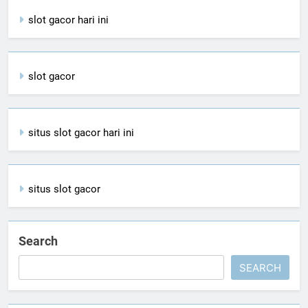
slot gacor hari ini
slot gacor
situs slot gacor hari ini
situs slot gacor
Search
SEARCH