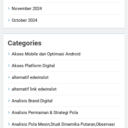
November 2024
October 2024
Categories
Akses Mobile dan Optimasi Android
Akses Platform Digital
alternatif edwinslot
alternatif link edwinslot
Analisis Brand Digital
Analisis Permainan & Strategi Pola
Analisis Pola Mesin,Studi Dinamika Putaran,Observasi