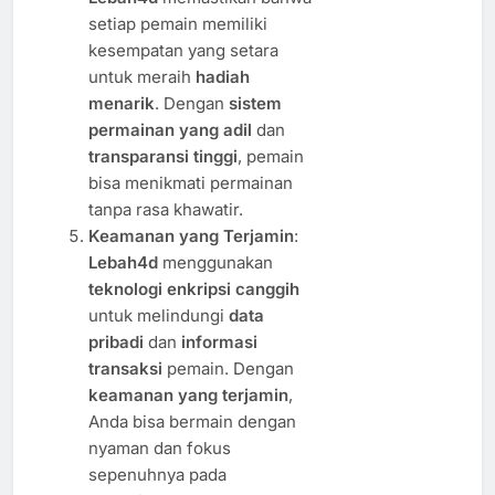
setiap pemain memiliki
kesempatan yang setara
untuk meraih
hadiah
menarik
. Dengan
sistem
permainan yang adil
dan
transparansi tinggi
, pemain
bisa menikmati permainan
tanpa rasa khawatir.
Keamanan yang Terjamin
:
Lebah4d
menggunakan
teknologi enkripsi canggih
untuk melindungi
data
pribadi
dan
informasi
transaksi
pemain. Dengan
keamanan yang terjamin
,
Anda bisa bermain dengan
nyaman dan fokus
sepenuhnya pada