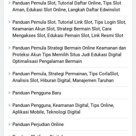
Panduan Pemula Slot, Tutorial Daftar Online, Tips Slot
Aman, Edukasi Slot Online, Langkah Daftar Edwinslot
Panduan Pemula Slot, Tutorial Link Slot, Tips Login Slot,
Keamanan Akun Slot, Strategi Bermain Slot, Cara
Mengakses Slot, Edukasi Pemain Slot, Link Resmi Slot
Panduan Pemula Strategi Bermain Online Keamanan dan
Proteksi Akun Tips Memilih Situs Judi Edukasi Digital
Optimalisasi Pengalaman Bermain
Panduan Pemula, Strategi Permainan, Tips CorlaSlot,
Analisis Slot, Hiburan Digital, Manajemen Taruhan
Panduan Pengguna Baru
Panduan Pengguna, Keamanan Digital, Tips Online,
Aplikasi Mobile, Teknologi Digital
Panduan Perjudian Online