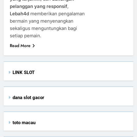
pelanggan yang responsif
,
Lebah4d
memberikan pengalaman
bermain yang menyenangkan
sekaligus menguntungkan bagi
setiap pemain.
Read More
LINK SLOT
dana slot gacor
toto macau