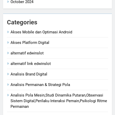
October 2024
Categories
Akses Mobile dan Optimasi Android
Akses Platform Digital
alternatif edwinslot
alternatif link edwinslot
Analisis Brand Digital
Analisis Permainan & Strategi Pola
Analisis Pola Mesin,Studi Dinamika Putaran,Observasi
Sistem Digital,Perilaku Interaksi Pemain,Psikologi Ritme
Permainan