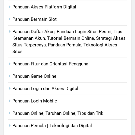
Panduan Akses Platform Digital
Panduan Bermain Slot
Panduan Daftar Akun, Panduan Login Situs Resmi, Tips
Keamanan Akun, Tutorial Bermain Online, Strategi Akses
Situs Terpercaya, Panduan Pemula, Teknologi Akses
Situs
Panduan Fitur dan Orientasi Pengguna
Panduan Game Online
Panduan Login dan Akses Digital
Panduan Login Mobile
Panduan Online, Taruhan Online, Tips dan Trik
Panduan Pemula | Teknologi dan Digital