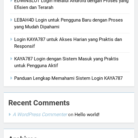
EDWINSLOT Login melalui Android dengan Proses yang
Efisien dan Terarah
LEBAH4D Login untuk Pengguna Baru dengan Proses
yang Mudah Dipahami
Login KAYA787 untuk Akses Harian yang Praktis dan
Responsif
KAYA787 Login dengan Sistem Masuk yang Praktis
untuk Pengguna Aktif
Panduan Lengkap Memahami Sistem Login KAYA787
Recent Comments
A WordPress Commenter
on
Hello world!