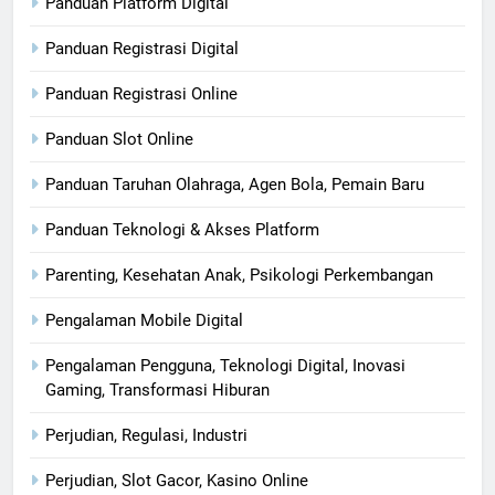
Panduan Platform Digital
Panduan Registrasi Digital
Panduan Registrasi Online
Panduan Slot Online
Panduan Taruhan Olahraga, Agen Bola, Pemain Baru
Panduan Teknologi & Akses Platform
Parenting, Kesehatan Anak, Psikologi Perkembangan
Pengalaman Mobile Digital
Pengalaman Pengguna, Teknologi Digital, Inovasi
Gaming, Transformasi Hiburan
Perjudian, Regulasi, Industri
Perjudian, Slot Gacor, Kasino Online