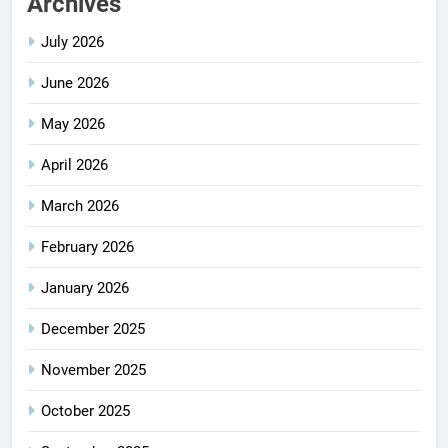
Archives
July 2026
June 2026
May 2026
April 2026
March 2026
February 2026
January 2026
December 2025
November 2025
October 2025