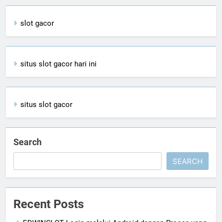
slot gacor
situs slot gacor hari ini
situs slot gacor
Search
SEARCH
Recent Posts