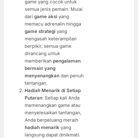
game yang cocok untuk
semua jenis pemain. Mulai
dari
game aksi
yang
memacu adrenalin hingga
game strategi
yang
mengasah keterampilan
berpikir, semua game
dirancang untuk
memberikan
pengalaman
bermain yang
menyenangkan
dan penuh
tantangan.
Hadiah Menarik di Setiap
Putaran
: Setiap kali Anda
memenangkan game atau
menyelesaikan tantangan,
Anda berpeluang meraih
hadiah menarik
yang
langsung dapat dinikmati.