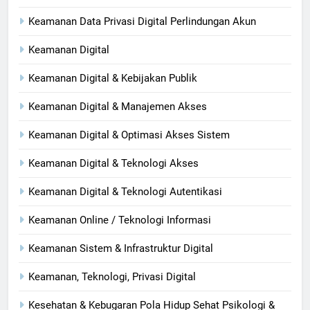
Keamanan Data Privasi Digital Perlindungan Akun
Keamanan Digital
Keamanan Digital & Kebijakan Publik
Keamanan Digital & Manajemen Akses
Keamanan Digital & Optimasi Akses Sistem
Keamanan Digital & Teknologi Akses
Keamanan Digital & Teknologi Autentikasi
Keamanan Online / Teknologi Informasi
Keamanan Sistem & Infrastruktur Digital
Keamanan, Teknologi, Privasi Digital
Kesehatan & Kebugaran Pola Hidup Sehat Psikologi &