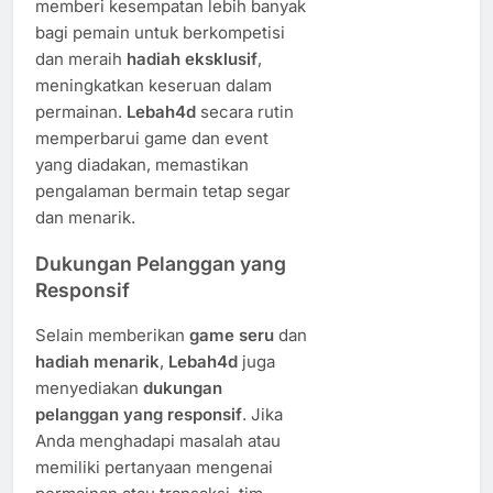
memberi kesempatan lebih banyak
bagi pemain untuk berkompetisi
dan meraih
hadiah eksklusif
,
meningkatkan keseruan dalam
permainan.
Lebah4d
secara rutin
memperbarui game dan event
yang diadakan, memastikan
pengalaman bermain tetap segar
dan menarik.
Dukungan Pelanggan yang
Responsif
Selain memberikan
game seru
dan
hadiah menarik
,
Lebah4d
juga
menyediakan
dukungan
pelanggan yang responsif
. Jika
Anda menghadapi masalah atau
memiliki pertanyaan mengenai