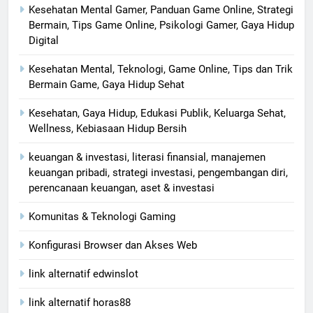
Kesehatan Mental Gamer, Panduan Game Online, Strategi
Bermain, Tips Game Online, Psikologi Gamer, Gaya Hidup
Digital
Kesehatan Mental, Teknologi, Game Online, Tips dan Trik
Bermain Game, Gaya Hidup Sehat
Kesehatan, Gaya Hidup, Edukasi Publik, Keluarga Sehat,
Wellness, Kebiasaan Hidup Bersih
keuangan & investasi, literasi finansial, manajemen
keuangan pribadi, strategi investasi, pengembangan diri,
perencanaan keuangan, aset & investasi
Komunitas & Teknologi Gaming
Konfigurasi Browser dan Akses Web
link alternatif edwinslot
link alternatif horas88