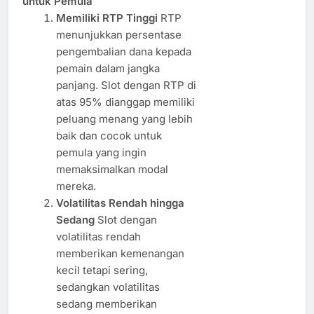
untuk Pemula
Memiliki RTP Tinggi
RTP
menunjukkan persentase
pengembalian dana kepada
pemain dalam jangka
panjang. Slot dengan RTP di
atas 95% dianggap memiliki
peluang menang yang lebih
baik dan cocok untuk
pemula yang ingin
memaksimalkan modal
mereka.
Volatilitas Rendah hingga
Sedang
Slot dengan
volatilitas rendah
memberikan kemenangan
kecil tetapi sering,
sedangkan volatilitas
sedang memberikan