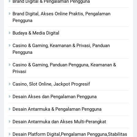
Brand Digital & Pengalaman Pengguna
Brand Digital, Akses Online Praktis, Pengalaman
Pengguna
Budaya & Media Digital
Casino & Gaming, Keamanan & Privasi, Panduan
Pengguna
Casino & Gaming, Panduan Pengguna, Keamanan &
Privasi
Casino, Slot Online, Jackpot Progresif
Desain Akses dan Pengalaman Pengguna
Desain Antarmuka & Pengalaman Pengguna
Desain Antarmuka dan Akses Multi-Perangkat
Desain Platform Digital,Pengalaman Pengguna,Stabilitas