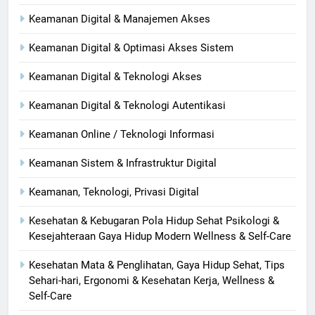
Keamanan Digital & Manajemen Akses
Keamanan Digital & Optimasi Akses Sistem
Keamanan Digital & Teknologi Akses
Keamanan Digital & Teknologi Autentikasi
Keamanan Online / Teknologi Informasi
Keamanan Sistem & Infrastruktur Digital
Keamanan, Teknologi, Privasi Digital
Kesehatan & Kebugaran Pola Hidup Sehat Psikologi &
Kesejahteraan Gaya Hidup Modern Wellness & Self-Care
Kesehatan Mata & Penglihatan, Gaya Hidup Sehat, Tips
Sehari-hari, Ergonomi & Kesehatan Kerja, Wellness &
Self-Care