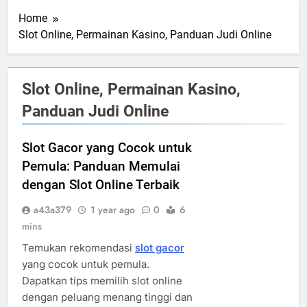
Home
Slot Online, Permainan Kasino, Panduan Judi Online
Slot Online, Permainan Kasino,
Panduan Judi Online
Slot Gacor yang Cocok untuk
Pemula: Panduan Memulai
dengan Slot Online Terbaik
a43a379
1 year ago
0
6
mins
Temukan rekomendasi
slot gacor
yang cocok untuk pemula.
Dapatkan tips memilih slot online
dengan peluang menang tinggi dan