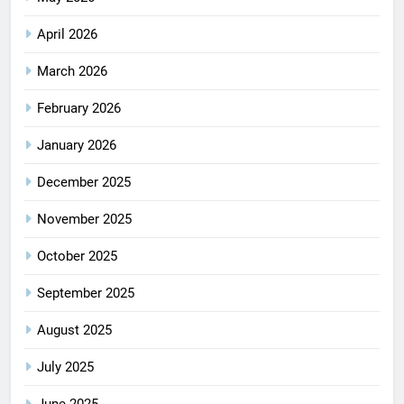
April 2026
March 2026
February 2026
January 2026
December 2025
November 2025
October 2025
September 2025
August 2025
July 2025
June 2025