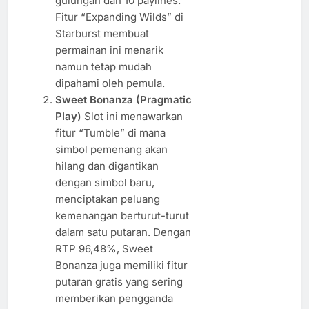
gulungan dan 10 paylines.
Fitur “Expanding Wilds” di
Starburst membuat
permainan ini menarik
namun tetap mudah
dipahami oleh pemula.
Sweet Bonanza (Pragmatic
Play)
Slot ini menawarkan
fitur “Tumble” di mana
simbol pemenang akan
hilang dan digantikan
dengan simbol baru,
menciptakan peluang
kemenangan berturut-turut
dalam satu putaran. Dengan
RTP 96,48%, Sweet
Bonanza juga memiliki fitur
putaran gratis yang sering
memberikan pengganda