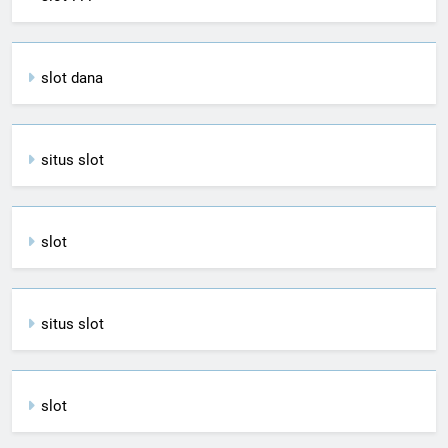
slot dana
situs slot
slot
situs slot
slot