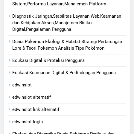
Sistem,Performa Layanan,Manajemen Platform
Diagnostik Jaringan,Stabilitas Layanan Web,Keamanan
dan Kebijakan Akses,Manajemen Risiko
Digital,Pengalaman Pengguna
Dunia Pokémon Ekologi & Habitat Strategi Pertarungan
Lore & Teori Pokémon Analisis Tipe Pokémon
Edukasi Digital & Proteksi Pengguna
Edukasi Keamanan Digital & Perlindungan Pengguna
edwinslot
edwinslot alternatif
edwinslot link alternatif
edwinslot login
Ekologi dan Dinamika Dunia Pokémon Perilaku dan