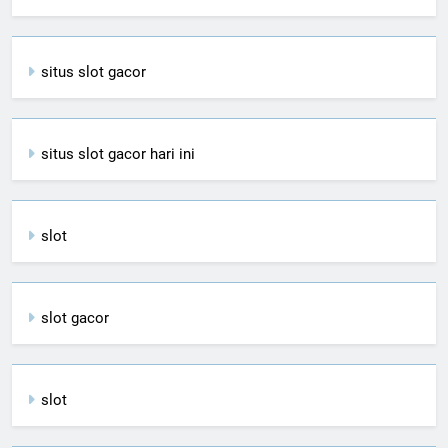
situs slot gacor
situs slot gacor hari ini
slot
slot gacor
slot