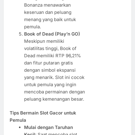
Bonanza menawarkan
keseruan dan peluang
menang yang baik untuk
pemula.
Book of Dead (Play’n GO)
Meskipun memiliki
volatilitas tinggi, Book of
Dead memiliki RTP 96,21%
dan fitur putaran gratis
dengan simbol ekspansi
yang menarik. Slot ini cocok
untuk pemula yang ingin
mencoba permainan dengan
peluang kemenangan besar.
Tips Bermain Slot Gacor untuk
Pemula
Mulai dengan Taruhan
Kecil:
Saat mencoba slot