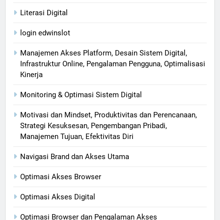
Literasi Digital
login edwinslot
Manajemen Akses Platform, Desain Sistem Digital,
Infrastruktur Online, Pengalaman Pengguna, Optimalisasi
Kinerja
Monitoring & Optimasi Sistem Digital
Motivasi dan Mindset, Produktivitas dan Perencanaan,
Strategi Kesuksesan, Pengembangan Pribadi,
Manajemen Tujuan, Efektivitas Diri
Navigasi Brand dan Akses Utama
Optimasi Akses Browser
Optimasi Akses Digital
Optimasi Browser dan Pengalaman Akses