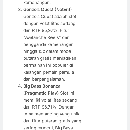
kemenangan.
Gonzo’s Quest (NetEnt)
Gonzo’s Quest adalah slot
dengan volatilitas sedang
dan RTP 95,97%. Fitur
“Avalanche Reels” dan
pengganda kemenangan
hingga 15x dalam mode
putaran gratis menjadikan
permainan ini populer di
kalangan pemain pemula
dan berpengalaman.
Big Bass Bonanza
(Pragmatic Play)
Slot ini
memiliki volatilitas sedang
dan RTP 96,71%. Dengan
tema memancing yang unik
dan fitur putaran gratis yang
sering muncul, Big Bass