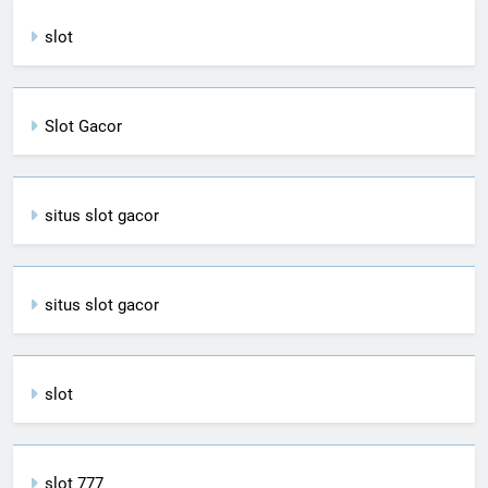
slot
Slot Gacor
situs slot gacor
situs slot gacor
slot
slot 777