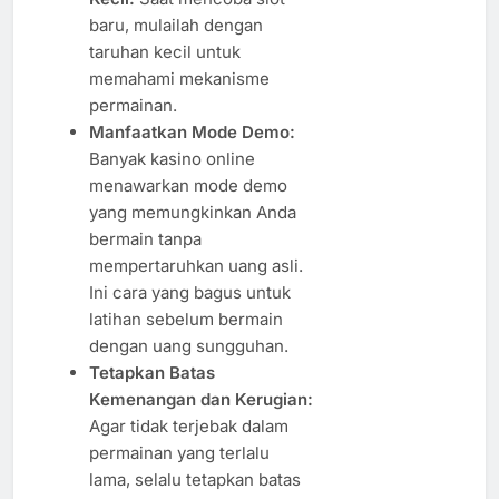
baru, mulailah dengan
taruhan kecil untuk
memahami mekanisme
permainan.
Manfaatkan Mode Demo:
Banyak kasino online
menawarkan mode demo
yang memungkinkan Anda
bermain tanpa
mempertaruhkan uang asli.
Ini cara yang bagus untuk
latihan sebelum bermain
dengan uang sungguhan.
Tetapkan Batas
Kemenangan dan Kerugian:
Agar tidak terjebak dalam
permainan yang terlalu
lama, selalu tetapkan batas