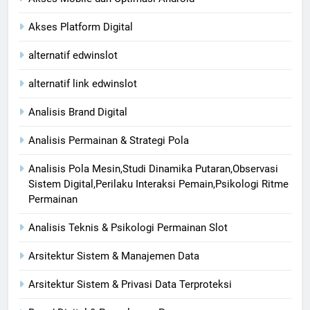
Akses Platform Digital
alternatif edwinslot
alternatif link edwinslot
Analisis Brand Digital
Analisis Permainan & Strategi Pola
Analisis Pola Mesin,Studi Dinamika Putaran,Observasi
Sistem Digital,Perilaku Interaksi Pemain,Psikologi Ritme
Permainan
Analisis Teknis & Psikologi Permainan Slot
Arsitektur Sistem & Manajemen Data
Arsitektur Sistem & Privasi Data Terproteksi