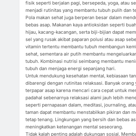
fisik seperti berjalan pagi, bersepeda, yoga, atau 
menjadi rutinitas yang membantu tubuh pulih dan t
Pola makan sehat juga berperan besar dalam mend
bebas asap. Makanan kaya antioksidan seperti bua
hijau, kacang-kacangan, serta biji-bijian dapat m
sel yang rusak akibat paparan polusi atau asap seb
vitamin tertentu membantu tubuh membangun kemba
sehat, sementara air putih membantu mengeluarkan
tubuh. Kombinasi nutrisi seimbang membantu meni
tubuh dan menjaga energi sepanjang hari.
Untuk mendukung kesehatan mental, kebiasaan tan
dibarengi dengan rutinitas relaksasi. Banyak oran
terpapar asap karena mencari cara cepat untuk me
padahal sebenarnya relaksasi alami jauh lebih men
seperti pernapasan dalam, meditasi, journaling, ata
taman dapat membantu menstabilkan pikiran dan m
tetap tenang. Lingkungan yang bersih dan bebas as
meningkatkan ketenangan mental seseorang.
Tidak kalah penting adalah dukungan sosial. Mem