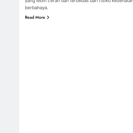
yang lebih cerah dan terbebas dari risiko kesehatan
berbahaya.
Read More