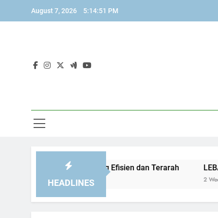
Skip
August 7, 2026
5:14:52 PM
to
content
Fru
Dapatkan 
engan Proses yang Efisien dan Terarah
LEBAH4D Login 
2 Weeks Ago
HEADLINES