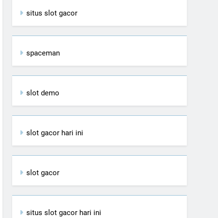
situs slot gacor
spaceman
slot demo
slot gacor hari ini
slot gacor
situs slot gacor hari ini