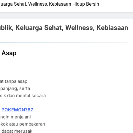
luarga Sehat, Wellness, Kebiasaan Hidup Bersih
blik, Keluarga Sehat, Wellness, Kebiasaan
a Asap
t tanpa asap
 panjang, serta
sik dan mental secara
a
POKEMON787
ingin menjalani
rokok atau pembakaran
 dapat merusak