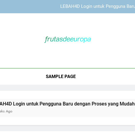
LEBAH4D Login untuk Pengguna Bar
Login KAYA787 untuk Aks
KAYA787 Login dengan Sistem Mas
EDWINSLOT Login melalui Android de
tas De Europa
LEBAH4D Login untuk Pengguna Bar
Buah Segar Berkualitas Langsung Dari Eropa Dengan Frutas De
Login KAYA787 untuk Aks
SAMPLE PAGE
KAYA787 Login dengan Sistem Mas
untuk Pengguna Baru dengan Proses yang Mudah Dipahami