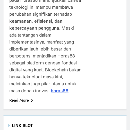
pada Horas88 menunjukkan bahwa
teknologi ini mampu membawa
perubahan signifikan terhadap
keamanan, efisiensi, dan
kepercayaan pengguna
. Meski
ada tantangan dalam
implementasinya, manfaat yang
diberikan jauh lebih besar dan
berpotensi menjadikan Horas88
sebagai platform dengan fondasi
digital yang kuat. Blockchain bukan
hanya teknologi masa kini,
melainkan juga pilar utama untuk
masa depan inovasi
horas88
.
Read More
LINK SLOT