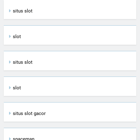
situs slot
slot
situs slot
slot
situs slot gacor
spaceman