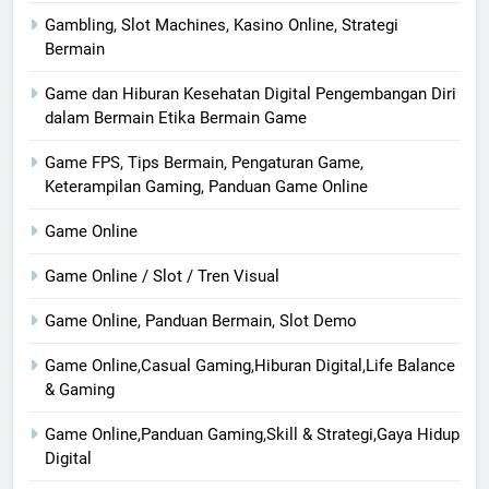
Gambling, Slot Machines, Kasino Online, Strategi
Bermain
Game dan Hiburan Kesehatan Digital Pengembangan Diri
dalam Bermain Etika Bermain Game
Game FPS, Tips Bermain, Pengaturan Game,
Keterampilan Gaming, Panduan Game Online
Game Online
Game Online / Slot / Tren Visual
Game Online, Panduan Bermain, Slot Demo
Game Online,Casual Gaming,Hiburan Digital,Life Balance
& Gaming
Game Online,Panduan Gaming,Skill & Strategi,Gaya Hidup
Digital