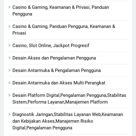
Casino & Gaming, Keamanan & Privasi, Panduan
Pengguna
Casino & Gaming, Panduan Pengguna, Keamanan &
Privasi
Casino, Slot Online, Jackpot Progresif
Desain Akses dan Pengalaman Pengguna
Desain Antarmuka & Pengalaman Pengguna
Desain Antarmuka dan Akses Multi-Perangkat
Desain Platform Digital,Pengalaman Pengguna,Stabilitas
Sistem,Performa Layanan,Manajemen Platform
Diagnostik Jaringan,Stabilitas Layanan Web,Keamanan
dan Kebijakan Akses,Manajemen Risiko
Digital,Pengalaman Pengguna