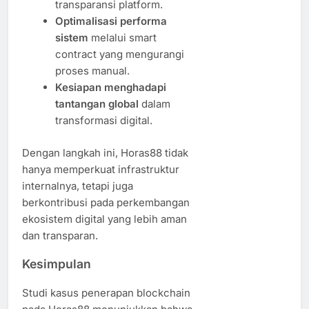
transparansi platform.
Optimalisasi performa
sistem
melalui smart
contract yang mengurangi
proses manual.
Kesiapan menghadapi
tantangan global
dalam
transformasi digital.
Dengan langkah ini, Horas88 tidak
hanya memperkuat infrastruktur
internalnya, tetapi juga
berkontribusi pada perkembangan
ekosistem digital yang lebih aman
dan transparan.
Kesimpulan
Studi kasus penerapan blockchain