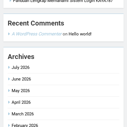
Panduan Lengkap Memahami Sistem Login KAYA787
Recent Comments
A WordPress Commenter
on
Hello world!
Archives
July 2026
June 2026
May 2026
April 2026
March 2026
February 2026