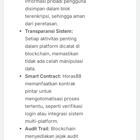
informasi pribadi pengguna
disimpan dalam blok
terenkripsi, sehingga aman
dari peretasan.
Transparansi Sistem:
Setiap aktivitas penting
dalam platform dicatat di
blockchain, memastikan
tidak ada celah manipulasi
data.
Smart Contract:
Horas88
memanfaatkan kontrak
pintar untuk
mengotomatisasi proses
tertentu, seperti verifikasi
login atau integrasi sistem
multi-platform.
Audit Trail:
Blockchain
menyediakan jejak audit