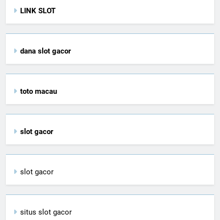
LINK SLOT
dana slot gacor
toto macau
slot gacor
slot gacor
situs slot gacor