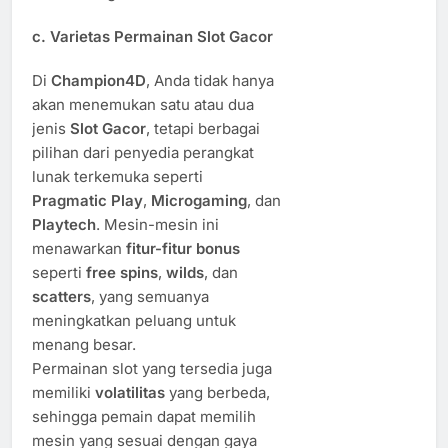
c.
Varietas Permainan Slot Gacor
Di
Champion4D
, Anda tidak hanya
akan menemukan satu atau dua
jenis
Slot Gacor
, tetapi berbagai
pilihan dari penyedia perangkat
lunak terkemuka seperti
Pragmatic Play
,
Microgaming
, dan
Playtech
. Mesin-mesin ini
menawarkan
fitur-fitur bonus
seperti
free spins
,
wilds
, dan
scatters
, yang semuanya
meningkatkan peluang untuk
menang besar.
Permainan slot yang tersedia juga
memiliki
volatilitas
yang berbeda,
sehingga pemain dapat memilih
mesin yang sesuai dengan gaya