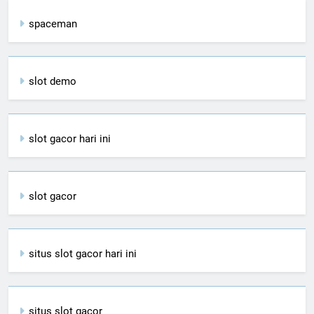
spaceman
slot demo
slot gacor hari ini
slot gacor
situs slot gacor hari ini
situs slot gacor