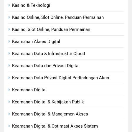
Kasino & Teknologi
Kasino Online, Slot Online, Panduan Permainan
Kasino, Slot Online, Panduan Permainan
Keamanan Akses Digital
Keamanan Data & Infrastruktur Cloud
Keamanan Data dan Privasi Digital
Keamanan Data Privasi Digital Perlindungan Akun
Keamanan Digital
Keamanan Digital & Kebijakan Publik
Keamanan Digital & Manajemen Akses
Keamanan Digital & Optimasi Akses Sistem