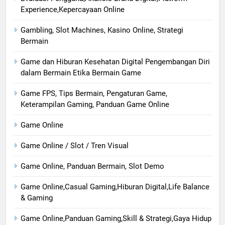
Experience,Kepercayaan Online
Gambling, Slot Machines, Kasino Online, Strategi
Bermain
Game dan Hiburan Kesehatan Digital Pengembangan Diri
dalam Bermain Etika Bermain Game
Game FPS, Tips Bermain, Pengaturan Game,
Keterampilan Gaming, Panduan Game Online
Game Online
Game Online / Slot / Tren Visual
Game Online, Panduan Bermain, Slot Demo
Game Online,Casual Gaming,Hiburan Digital,Life Balance
& Gaming
Game Online,Panduan Gaming,Skill & Strategi,Gaya Hidup