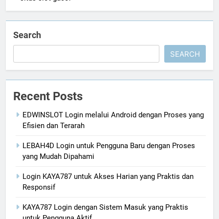
Search
SEARCH
Recent Posts
EDWINSLOT Login melalui Android dengan Proses yang
Efisien dan Terarah
LEBAH4D Login untuk Pengguna Baru dengan Proses
yang Mudah Dipahami
Login KAYA787 untuk Akses Harian yang Praktis dan
Responsif
KAYA787 Login dengan Sistem Masuk yang Praktis
untuk Pengguna Aktif