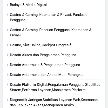
Budaya & Media Digital
Casino & Gaming, Keamanan & Privasi, Panduan
Pengguna
Casino & Gaming, Panduan Pengguna, Keamanan &
Privasi
Casino, Slot Online, Jackpot Progresif
Desain Akses dan Pengalaman Pengguna
Desain Antarmuka & Pengalaman Pengguna
Desain Antarmuka dan Akses Multi-Perangkat
Desain Platform Digital,Pengalaman Pengguna,Stabilitas
Sistem,Performa Layanan,Manajemen Platform
Diagnostik Jaringan,Stabilitas Layanan Web,Keamanan
dan Kebijakan Akses,Manajemen Risiko