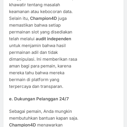
khawatir tentang masalah
keamanan atau kebocoran data.
Selain itu,
Champion4D
juga
memastikan bahwa setiap
permainan slot yang disediakan
telah melalui
audit independen
untuk menjamin bahwa hasil
permainan adil dan tidak
dimanipulasi. Ini memberikan rasa
aman bagi para pemain, karena
mereka tahu bahwa mereka
bermain di platform yang
terpercaya dan transparan.
e.
Dukungan Pelanggan 24/7
Sebagai pemain, Anda mungkin
membutuhkan bantuan kapan saja.
Champion4D
menawarkan