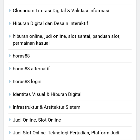
Glosarium Literasi Digital & Validasi Informasi
Hiburan Digital dan Desain Interaktif
hiburan online, judi online, slot santai, panduan slot,
permainan kasual
horas88
horas88 alternatif
horas88 login
Identitas Visual & Hiburan Digital
Infrastruktur & Arsitektur Sistem
Judi Online, Slot Online
Judi Slot Online, Teknologi Perjudian, Platform Judi