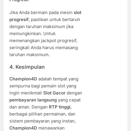
Jika Anda bermain pada mesin
slot
progresif
, pastikan untuk bertaruh
dengan taruhan maksimum jika
memungkinkan. Untuk
memenangkan jackpot progresif,
seringkali Anda harus memasang
taruhan maksimum.
4. Kesimpulan
Champion4D
adalah tempat yang
sempurna bagi pemain slot yang
ingin menikmati
Slot Gacor
dengan
pembayaran langsung
yang cepat
dan aman. Dengan
RTP tinggi
,
berbagai pilihan permainan, dan
sistem pembayaran yang instan,
Champion4D
menawarkan