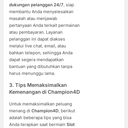
dukungan pelanggan 24/7
, siap
membantu Anda menyelesaikan
masalah atau menjawab
pertanyaan Anda terkait permainan
atau pembayaran. Layanan
pelanggan ini dapat diakses
melalui live chat, email, atau
bahkan telepon, sehingga Anda
dapat segera mendapatkan
bantuan yang dibutuhkan tanpa
harus menunggu lama.
3. Tips Memaksimalkan
Kemenangan di Champion4D
Untuk memaksimalkan peluang
menang di
Champion4D
, berikut
adalah beberapa tips yang bisa
Anda terapkan saat bermain
Slot