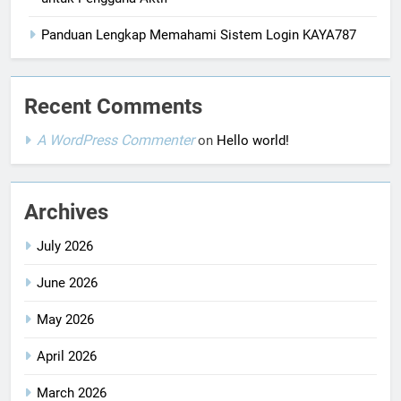
Panduan Lengkap Memahami Sistem Login KAYA787
Recent Comments
A WordPress Commenter
on
Hello world!
Archives
July 2026
June 2026
May 2026
April 2026
March 2026