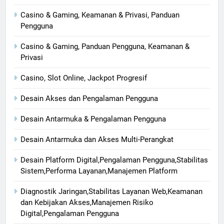
Casino & Gaming, Keamanan & Privasi, Panduan
Pengguna
Casino & Gaming, Panduan Pengguna, Keamanan &
Privasi
Casino, Slot Online, Jackpot Progresif
Desain Akses dan Pengalaman Pengguna
Desain Antarmuka & Pengalaman Pengguna
Desain Antarmuka dan Akses Multi-Perangkat
Desain Platform Digital,Pengalaman Pengguna,Stabilitas
Sistem,Performa Layanan,Manajemen Platform
Diagnostik Jaringan,Stabilitas Layanan Web,Keamanan
dan Kebijakan Akses,Manajemen Risiko
Digital,Pengalaman Pengguna