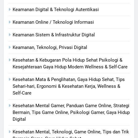
Keamanan Digital & Teknologi Autentikasi
Keamanan Online / Teknologi Informasi
Keamanan Sistem & Infrastruktur Digital
Keamanan, Teknologi, Privasi Digital
Kesehatan & Kebugaran Pola Hidup Sehat Psikologi &
Kesejahteraan Gaya Hidup Modern Wellness & Self-Care
Kesehatan Mata & Penglihatan, Gaya Hidup Sehat, Tips
Sehari-hari, Ergonomi & Kesehatan Kerja, Wellness &
Self-Care
Kesehatan Mental Gamer, Panduan Game Online, Strategi
Bermain, Tips Game Online, Psikologi Gamer, Gaya Hidup
Digital
Kesehatan Mental, Teknologi, Game Online, Tips dan Trik