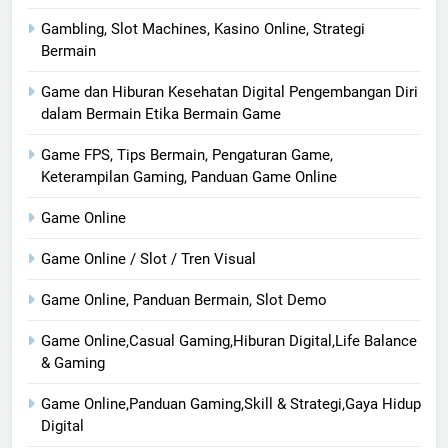
Gambling, Slot Machines, Kasino Online, Strategi
Bermain
Game dan Hiburan Kesehatan Digital Pengembangan Diri
dalam Bermain Etika Bermain Game
Game FPS, Tips Bermain, Pengaturan Game,
Keterampilan Gaming, Panduan Game Online
Game Online
Game Online / Slot / Tren Visual
Game Online, Panduan Bermain, Slot Demo
Game Online,Casual Gaming,Hiburan Digital,Life Balance
& Gaming
Game Online,Panduan Gaming,Skill & Strategi,Gaya Hidup
Digital