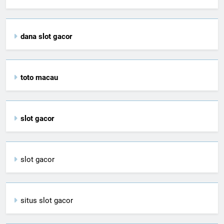
dana slot gacor
toto macau
slot gacor
slot gacor
situs slot gacor