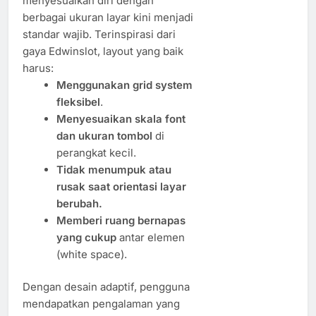
menyesuaikan diri dengan
berbagai ukuran layar kini menjadi
standar wajib. Terinspirasi dari
gaya Edwinslot, layout yang baik
harus:
Menggunakan grid system
fleksibel
.
Menyesuaikan skala font
dan ukuran tombol
di
perangkat kecil.
Tidak menumpuk atau
rusak saat orientasi layar
berubah.
Memberi ruang bernapas
yang cukup
antar elemen
(white space).
Dengan desain adaptif, pengguna
mendapatkan pengalaman yang