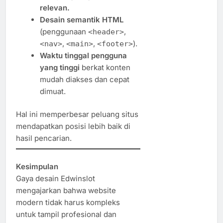
relevan.
Desain semantik HTML
(penggunaan
,
<header>
,
,
).
<nav>
<main>
<footer>
Waktu tinggal pengguna
yang tinggi
berkat konten
mudah diakses dan cepat
dimuat.
Hal ini memperbesar peluang situs
mendapatkan posisi lebih baik di
hasil pencarian.
Kesimpulan
Gaya desain Edwinslot
mengajarkan bahwa website
modern tidak harus kompleks
untuk tampil profesional dan