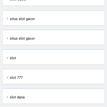
situs slot gacor
situs slot gacor
slot
slot 777
slot dana