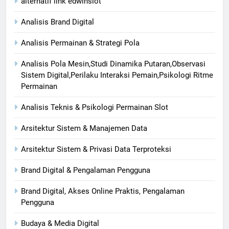
alternatif link edwinslot
Analisis Brand Digital
Analisis Permainan & Strategi Pola
Analisis Pola Mesin,Studi Dinamika Putaran,Observasi
Sistem Digital,Perilaku Interaksi Pemain,Psikologi Ritme
Permainan
Analisis Teknis & Psikologi Permainan Slot
Arsitektur Sistem & Manajemen Data
Arsitektur Sistem & Privasi Data Terproteksi
Brand Digital & Pengalaman Pengguna
Brand Digital, Akses Online Praktis, Pengalaman
Pengguna
Budaya & Media Digital