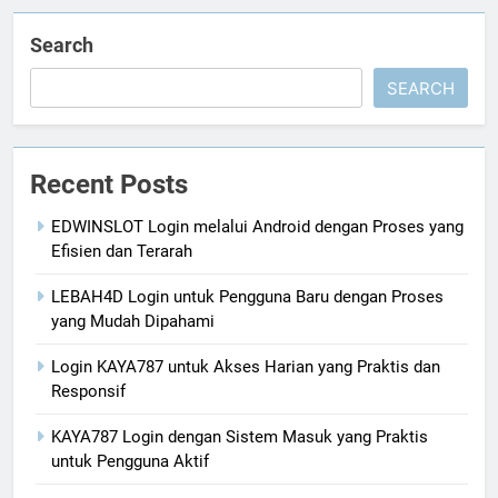
Search
SEARCH
Recent Posts
EDWINSLOT Login melalui Android dengan Proses yang
Efisien dan Terarah
LEBAH4D Login untuk Pengguna Baru dengan Proses
yang Mudah Dipahami
Login KAYA787 untuk Akses Harian yang Praktis dan
Responsif
KAYA787 Login dengan Sistem Masuk yang Praktis
untuk Pengguna Aktif