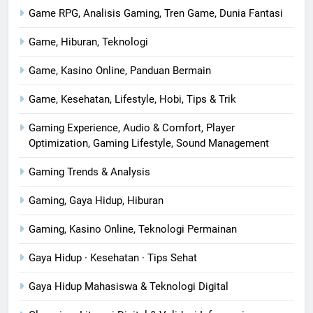
Game RPG, Analisis Gaming, Tren Game, Dunia Fantasi
Game, Hiburan, Teknologi
Game, Kasino Online, Panduan Bermain
Game, Kesehatan, Lifestyle, Hobi, Tips & Trik
Gaming Experience, Audio & Comfort, Player
Optimization, Gaming Lifestyle, Sound Management
Gaming Trends & Analysis
Gaming, Gaya Hidup, Hiburan
Gaming, Kasino Online, Teknologi Permainan
Gaya Hidup · Kesehatan · Tips Sehat
Gaya Hidup Mahasiswa & Teknologi Digital