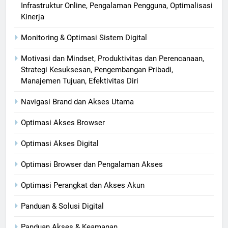
Infrastruktur Online, Pengalaman Pengguna, Optimalisasi
Kinerja
Monitoring & Optimasi Sistem Digital
Motivasi dan Mindset, Produktivitas dan Perencanaan,
Strategi Kesuksesan, Pengembangan Pribadi,
Manajemen Tujuan, Efektivitas Diri
Navigasi Brand dan Akses Utama
Optimasi Akses Browser
Optimasi Akses Digital
Optimasi Browser dan Pengalaman Akses
Optimasi Perangkat dan Akses Akun
Panduan & Solusi Digital
Panduan Akses & Keamanan