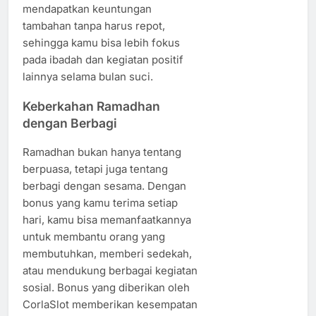
mendapatkan keuntungan
tambahan tanpa harus repot,
sehingga kamu bisa lebih fokus
pada ibadah dan kegiatan positif
lainnya selama bulan suci.
Keberkahan Ramadhan
dengan Berbagi
Ramadhan bukan hanya tentang
berpuasa, tetapi juga tentang
berbagi dengan sesama. Dengan
bonus yang kamu terima setiap
hari, kamu bisa memanfaatkannya
untuk membantu orang yang
membutuhkan, memberi sedekah,
atau mendukung berbagai kegiatan
sosial. Bonus yang diberikan oleh
CorlaSlot memberikan kesempatan