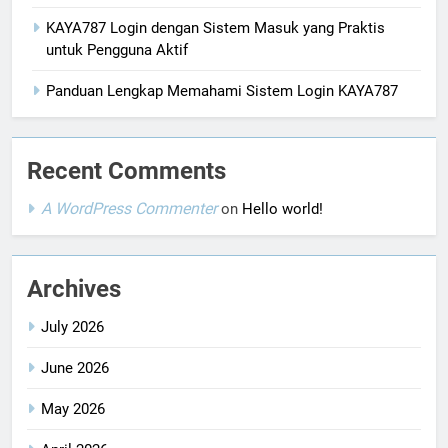
KAYA787 Login dengan Sistem Masuk yang Praktis
untuk Pengguna Aktif
Panduan Lengkap Memahami Sistem Login KAYA787
Recent Comments
A WordPress Commenter
on
Hello world!
Archives
July 2026
June 2026
May 2026