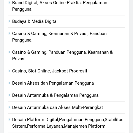
Brand Digital, Akses Online Praktis, Pengalaman
Pengguna
Budaya & Media Digital
Casino & Gaming, Keamanan & Privasi, Panduan
Pengguna
Casino & Gaming, Panduan Pengguna, Keamanan &
Privasi
Casino, Slot Online, Jackpot Progresif
Desain Akses dan Pengalaman Pengguna
Desain Antarmuka & Pengalaman Pengguna
Desain Antarmuka dan Akses Multi-Perangkat
Desain Platform Digital,Pengalaman Pengguna,Stabilitas
Sistem,Performa Layanan,Manajemen Platform