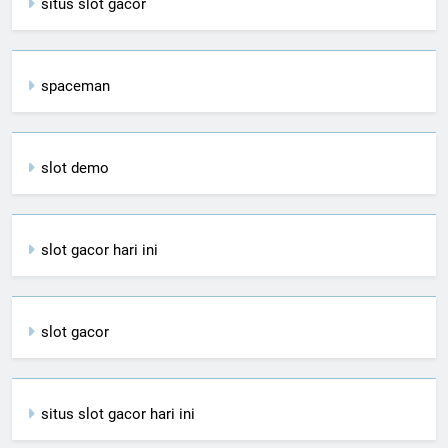
situs slot gacor
spaceman
slot demo
slot gacor hari ini
slot gacor
situs slot gacor hari ini