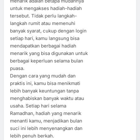
menarik adalah betapa mudahnya
untuk mengakses hadiah-hadiah
tersebut. Tidak perlu langkah-
langkah rumit atau memenuhi
banyak syarat, cukup dengan login
setiap hari, kamu langsung bisa
mendapatkan berbagai hadiah
menarik yang bisa digunakan untuk
berbagai keperluan selama bulan
puasa.
Dengan cara yang mudah dan
praktis ini, kamu bisa menikmati
lebih banyak keuntungan tanpa
menghabiskan banyak waktu atau
usaha. Setiap hari selama
Ramadhan, hadiah yang menarik
menanti kamu, menjadikan bulan
suci ini lebih menyenangkan dan
lebih penuh berkah.