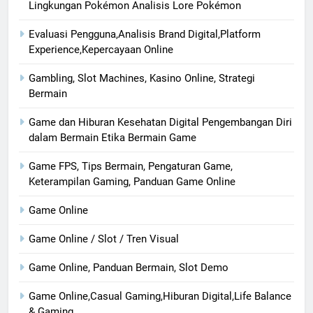
Lingkungan Pokémon Analisis Lore Pokémon
Evaluasi Pengguna,Analisis Brand Digital,Platform
Experience,Kepercayaan Online
Gambling, Slot Machines, Kasino Online, Strategi
Bermain
Game dan Hiburan Kesehatan Digital Pengembangan Diri
dalam Bermain Etika Bermain Game
Game FPS, Tips Bermain, Pengaturan Game,
Keterampilan Gaming, Panduan Game Online
Game Online
Game Online / Slot / Tren Visual
Game Online, Panduan Bermain, Slot Demo
Game Online,Casual Gaming,Hiburan Digital,Life Balance
& Gaming