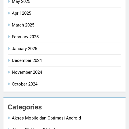
May 2025
April 2025
March 2025
February 2025
January 2025
December 2024
November 2024
October 2024
Categories
Akses Mobile dan Optimasi Android