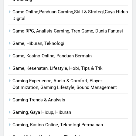
Game Online,Panduan Gaming,Skill & Strategi,Gaya Hidup
Digital
Game RPG, Analisis Gaming, Tren Game, Dunia Fantasi
Game, Hiburan, Teknologi
Game, Kasino Online, Panduan Bermain
Game, Kesehatan, Lifestyle, Hobi, Tips & Trik
Gaming Experience, Audio & Comfort, Player
Optimization, Gaming Lifestyle, Sound Management
Gaming Trends & Analysis
Gaming, Gaya Hidup, Hiburan
Gaming, Kasino Online, Teknologi Permainan