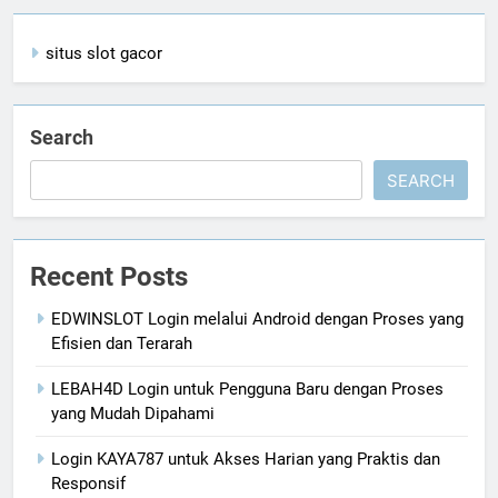
situs slot gacor
Search
SEARCH
Recent Posts
EDWINSLOT Login melalui Android dengan Proses yang
Efisien dan Terarah
LEBAH4D Login untuk Pengguna Baru dengan Proses
yang Mudah Dipahami
Login KAYA787 untuk Akses Harian yang Praktis dan
Responsif