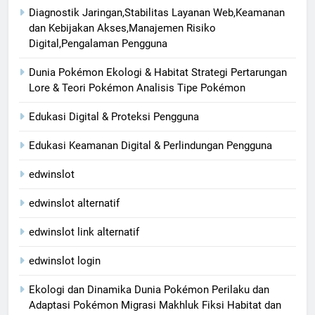
Diagnostik Jaringan,Stabilitas Layanan Web,Keamanan
dan Kebijakan Akses,Manajemen Risiko
Digital,Pengalaman Pengguna
Dunia Pokémon Ekologi & Habitat Strategi Pertarungan
Lore & Teori Pokémon Analisis Tipe Pokémon
Edukasi Digital & Proteksi Pengguna
Edukasi Keamanan Digital & Perlindungan Pengguna
edwinslot
edwinslot alternatif
edwinslot link alternatif
edwinslot login
Ekologi dan Dinamika Dunia Pokémon Perilaku dan
Adaptasi Pokémon Migrasi Makhluk Fiksi Habitat dan