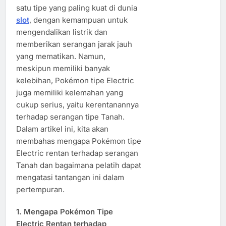
satu tipe yang paling kuat di dunia
slot
, dengan kemampuan untuk
mengendalikan listrik dan
memberikan serangan jarak jauh
yang mematikan. Namun,
meskipun memiliki banyak
kelebihan, Pokémon tipe Electric
juga memiliki kelemahan yang
cukup serius, yaitu kerentanannya
terhadap serangan tipe Tanah.
Dalam artikel ini, kita akan
membahas mengapa Pokémon tipe
Electric rentan terhadap serangan
Tanah dan bagaimana pelatih dapat
mengatasi tantangan ini dalam
pertempuran.
1.
Mengapa Pokémon Tipe
Electric Rentan terhadap