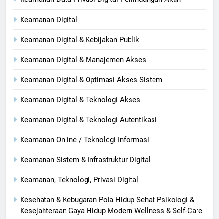
Keamanan Digital
Keamanan Digital & Kebijakan Publik
Keamanan Digital & Manajemen Akses
Keamanan Digital & Optimasi Akses Sistem
Keamanan Digital & Teknologi Akses
Keamanan Digital & Teknologi Autentikasi
Keamanan Online / Teknologi Informasi
Keamanan Sistem & Infrastruktur Digital
Keamanan, Teknologi, Privasi Digital
Kesehatan & Kebugaran Pola Hidup Sehat Psikologi &
Kesejahteraan Gaya Hidup Modern Wellness & Self-Care