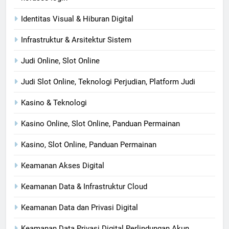
Identitas Visual & Hiburan Digital
Infrastruktur & Arsitektur Sistem
Judi Online, Slot Online
Judi Slot Online, Teknologi Perjudian, Platform Judi
Kasino & Teknologi
Kasino Online, Slot Online, Panduan Permainan
Kasino, Slot Online, Panduan Permainan
Keamanan Akses Digital
Keamanan Data & Infrastruktur Cloud
Keamanan Data dan Privasi Digital
Keamanan Data Privasi Digital Perlindungan Akun