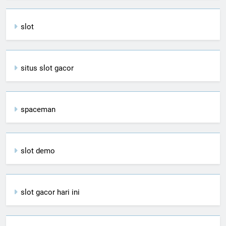
slot
situs slot gacor
spaceman
slot demo
slot gacor hari ini