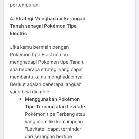
pertempuran.
4.
Strategi Menghadapi Serangan
Tanah sebagai Pokémon Tipe
Electric
Jika kamu bermain dengan
Pokémon tipe Electric dan
menghadapi Pokémon tipe Tanah,
ada beberapa strategi yang dapat
membantu kamu menghadapinya.
Berikut adalah beberapa langkah
yang bisa diambil:
Menggunakan Pokémon
Tipe Terbang atau Levitate
:
Pokémon tipe Terbang atau
yang memiliki kemampuan
“Levitate” dapat terhindar
dari serangan bertipe