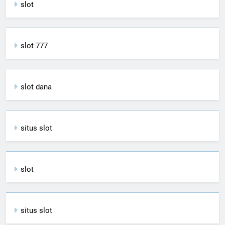
slot
slot 777
slot dana
situs slot
slot
situs slot