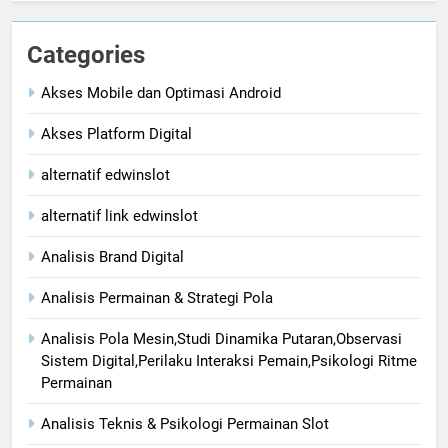
Categories
Akses Mobile dan Optimasi Android
Akses Platform Digital
alternatif edwinslot
alternatif link edwinslot
Analisis Brand Digital
Analisis Permainan & Strategi Pola
Analisis Pola Mesin,Studi Dinamika Putaran,Observasi
Sistem Digital,Perilaku Interaksi Pemain,Psikologi Ritme
Permainan
Analisis Teknis & Psikologi Permainan Slot