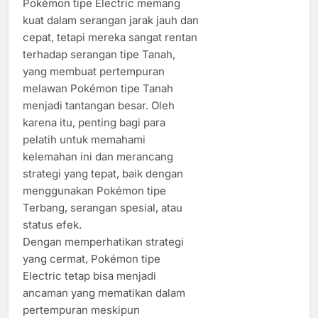
Pokémon tipe Electric memang
kuat dalam serangan jarak jauh dan
cepat, tetapi mereka sangat rentan
terhadap serangan tipe Tanah,
yang membuat pertempuran
melawan Pokémon tipe Tanah
menjadi tantangan besar. Oleh
karena itu, penting bagi para
pelatih untuk memahami
kelemahan ini dan merancang
strategi yang tepat, baik dengan
menggunakan Pokémon tipe
Terbang, serangan spesial, atau
status efek.
Dengan memperhatikan strategi
yang cermat, Pokémon tipe
Electric tetap bisa menjadi
ancaman yang mematikan dalam
pertempuran meskipun