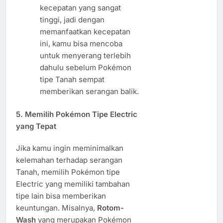
kecepatan yang sangat
tinggi, jadi dengan
memanfaatkan kecepatan
ini, kamu bisa mencoba
untuk menyerang terlebih
dahulu sebelum Pokémon
tipe Tanah sempat
memberikan serangan balik.
5.
Memilih Pokémon Tipe Electric
yang Tepat
Jika kamu ingin meminimalkan
kelemahan terhadap serangan
Tanah, memilih Pokémon tipe
Electric yang memiliki tambahan
tipe lain bisa memberikan
keuntungan. Misalnya,
Rotom-
Wash
yang merupakan Pokémon