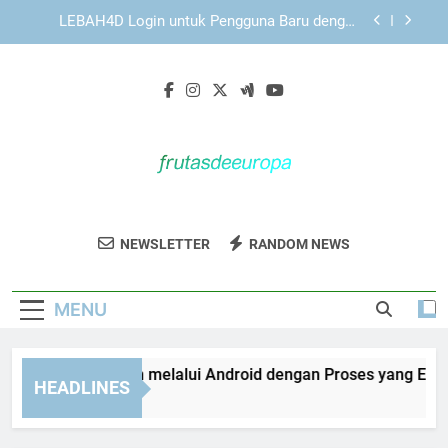
Skip
Login KAYA787 untuk Akses Harian yang Praktis
to
dan Responsif
content
KAYA787 Login dengan Sistem Masuk yang
Praktis untuk Pengguna Aktif
EDWINSLOT Login melalui Android dengan
Proses yang Efisien dan Terarah
LEBAH4D Login untuk Pengguna Baru dengan
Proses yang Mudah Dipahami
Login KAYA787 untuk Akses Harian yang Praktis
dan Responsif
Frutas De Europa
Dapatkan Buah Segar Berkualitas Langsung
KAYA787 Login dengan Sistem Masuk yang
NEWSLETTER
RANDOM NEWS
Praktis untuk Pengguna Aktif
Dari Eropa Dengan Frutas De Europa. Buah-
Buahan Eksotis Untuk Setiap Kesempatan.
MENU
WINSLOT Login melalui Android dengan Proses yang Efisien 
HEADLINES
Weeks Ago