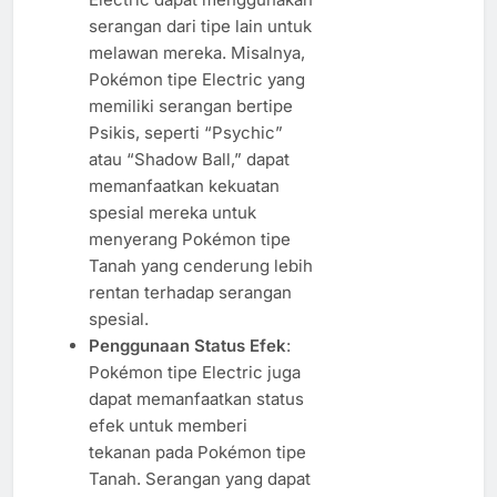
serangan dari tipe lain untuk
melawan mereka. Misalnya,
Pokémon tipe Electric yang
memiliki serangan bertipe
Psikis, seperti “Psychic”
atau “Shadow Ball,” dapat
memanfaatkan kekuatan
spesial mereka untuk
menyerang Pokémon tipe
Tanah yang cenderung lebih
rentan terhadap serangan
spesial.
Penggunaan Status Efek
:
Pokémon tipe Electric juga
dapat memanfaatkan status
efek untuk memberi
tekanan pada Pokémon tipe
Tanah. Serangan yang dapat