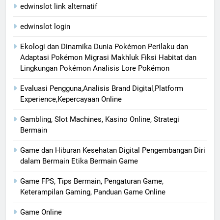
edwinslot link alternatif
edwinslot login
Ekologi dan Dinamika Dunia Pokémon Perilaku dan
Adaptasi Pokémon Migrasi Makhluk Fiksi Habitat dan
Lingkungan Pokémon Analisis Lore Pokémon
Evaluasi Pengguna,Analisis Brand Digital,Platform
Experience,Kepercayaan Online
Gambling, Slot Machines, Kasino Online, Strategi
Bermain
Game dan Hiburan Kesehatan Digital Pengembangan Diri
dalam Bermain Etika Bermain Game
Game FPS, Tips Bermain, Pengaturan Game,
Keterampilan Gaming, Panduan Game Online
Game Online