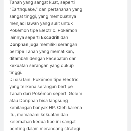
Tanah yang sangat kuat, seperti
“Earthquake,” dan pertahanan yang
sangat tinggi, yang membuatnya
menjadi lawan yang sulit untuk
Pokémon tipe Electric. Pokémon
lainnya seperti
Excadrill
dan
Donphan
juga memiliki serangan
bertipe Tanah yang mematikan,
ditambah dengan kecepatan dan
kekuatan serangan yang cukup
tinggi.
Di sisi lain, Pokémon tipe Electric
yang terkena serangan bertipe
Tanah dari Pokémon seperti Golem
atau Donphan bisa langsung
kehilangan banyak HP. Oleh karena
itu, memahami kekuatan dan
kelemahan kedua tipe ini sangat
penting dalam merancang strategi