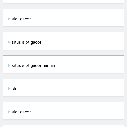
slot gacor
situs slot gacor
situs slot gacor hari ini
slot
slot gacor