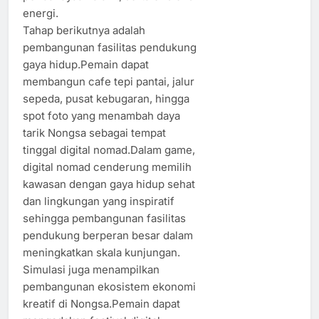
energi.
Tahap berikutnya adalah
pembangunan fasilitas pendukung
gaya hidup.Pemain dapat
membangun cafe tepi pantai, jalur
sepeda, pusat kebugaran, hingga
spot foto yang menambah daya
tarik Nongsa sebagai tempat
tinggal digital nomad.Dalam game,
digital nomad cenderung memilih
kawasan dengan gaya hidup sehat
dan lingkungan yang inspiratif
sehingga pembangunan fasilitas
pendukung berperan besar dalam
meningkatkan skala kunjungan.
Simulasi juga menampilkan
pembangunan ekosistem ekonomi
kreatif di Nongsa.Pemain dapat