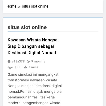
Home
situs slot online
situs slot online
Kawasan Wisata Nongsa
Siap Dibangun sebagai
Destinasi Digital Nomad
a43a379
9 months
ago
0
7 mins
Game simulasi ini mengangkat
transformasi Kawasan Wisata
Nongsa menjadi destinasi digital
nomad.Pemain diajak mengelola
pembangunan fasilitas kerja
modern, pengembangan wisata