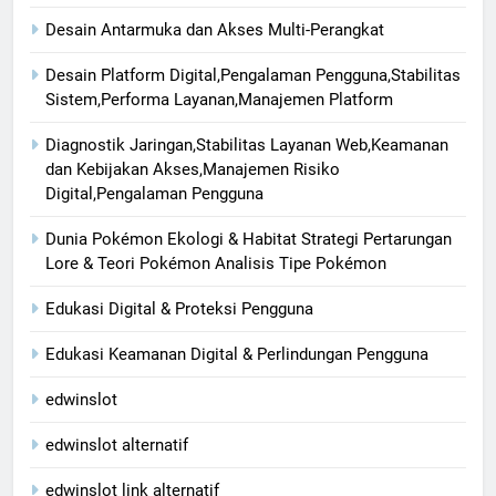
Desain Antarmuka dan Akses Multi-Perangkat
Desain Platform Digital,Pengalaman Pengguna,Stabilitas
Sistem,Performa Layanan,Manajemen Platform
Diagnostik Jaringan,Stabilitas Layanan Web,Keamanan
dan Kebijakan Akses,Manajemen Risiko
Digital,Pengalaman Pengguna
Dunia Pokémon Ekologi & Habitat Strategi Pertarungan
Lore & Teori Pokémon Analisis Tipe Pokémon
Edukasi Digital & Proteksi Pengguna
Edukasi Keamanan Digital & Perlindungan Pengguna
edwinslot
edwinslot alternatif
edwinslot link alternatif