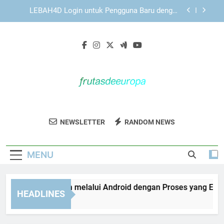
Skip
Login KAYA787 untuk Akses Harian yang Praktis
to
dan Responsif
content
KAYA787 Login dengan Sistem Masuk yang
Praktis untuk Pengguna Aktif
EDWINSLOT Login melalui Android dengan
Proses yang Efisien dan Terarah
LEBAH4D Login untuk Pengguna Baru dengan
Proses yang Mudah Dipahami
Login KAYA787 untuk Akses Harian yang Praktis
dan Responsif
Frutas De Europa
Dapatkan Buah Segar Berkualitas Langsung
KAYA787 Login dengan Sistem Masuk yang
NEWSLETTER
RANDOM NEWS
Praktis untuk Pengguna Aktif
Dari Eropa Dengan Frutas De Europa. Buah-
Buahan Eksotis Untuk Setiap Kesempatan.
MENU
DWINSLOT Login melalui Android dengan Proses yang Efisien 
HEADLINES
Weeks Ago