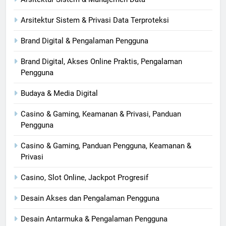
Arsitektur Sistem & Privasi Data Terproteksi
Brand Digital & Pengalaman Pengguna
Brand Digital, Akses Online Praktis, Pengalaman
Pengguna
Budaya & Media Digital
Casino & Gaming, Keamanan & Privasi, Panduan
Pengguna
Casino & Gaming, Panduan Pengguna, Keamanan &
Privasi
Casino, Slot Online, Jackpot Progresif
Desain Akses dan Pengalaman Pengguna
Desain Antarmuka & Pengalaman Pengguna