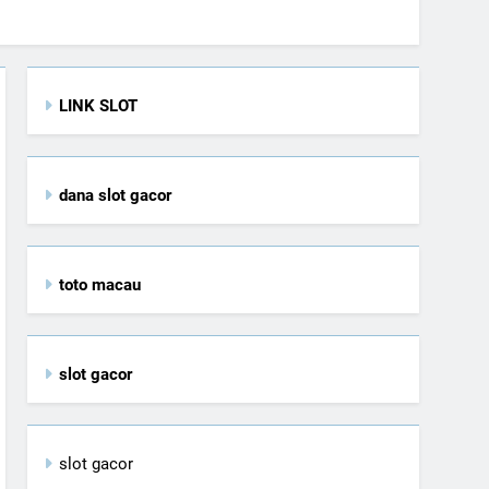
LINK SLOT
dana slot gacor
toto macau
slot gacor
slot gacor