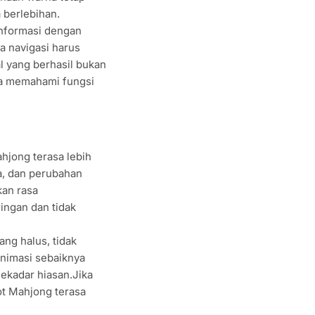
 berlebihan.
nformasi dengan
a navigasi harus
l yang berhasil bukan
na memahami fungsi
hjong terasa lebih
ya, dan perubahan
kan rasa
ringan dan tidak
ng halus, tidak
Animasi sebaiknya
ekadar hiasan.Jika
ot Mahjong terasa