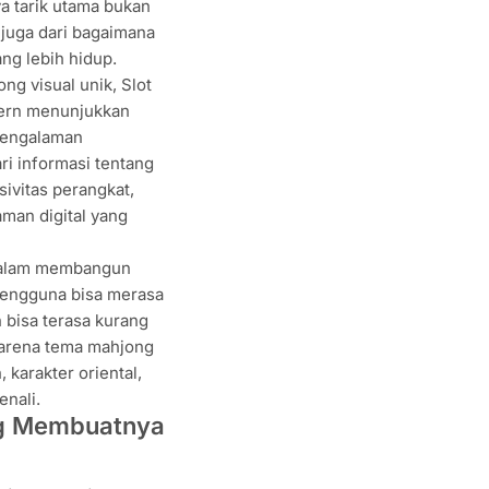
a tarik utama bukan
 juga dari bagaimana
ng lebih hidup.
ng visual unik, Slot
dern menunjukkan
pengalaman
i informasi tentang
ivitas perangkat,
man digital yang
 dalam membangun
 pengguna bisa merasa
 bisa terasa kurang
 karena tema mahjong
, karakter oriental,
enali.
ng Membuatnya