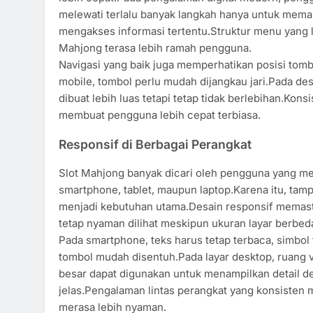
melewati terlalu banyak langkah hanya untuk memah
mengakses informasi tertentu.Struktur menu yang 
Mahjong terasa lebih ramah pengguna.
Navigasi yang baik juga memperhatikan posisi tom
mobile, tombol perlu mudah dijangkau jari.Pada de
dibuat lebih luas tetapi tetap tidak berlebihan.Kons
membuat pengguna lebih cepat terbiasa.
Responsif di Berbagai Perangkat
Slot Mahjong banyak dicari oleh pengguna yang m
smartphone, tablet, maupun laptop.Karena itu, tamp
menjadi kebutuhan utama.Desain responsif memast
tetap nyaman dilihat meskipun ukuran layar berbed
Pada smartphone, teks harus tetap terbaca, simbol ti
tombol mudah disentuh.Pada layar desktop, ruang v
besar dapat digunakan untuk menampilkan detail d
jelas.Pengalaman lintas perangkat yang konsiste
merasa lebih nyaman.