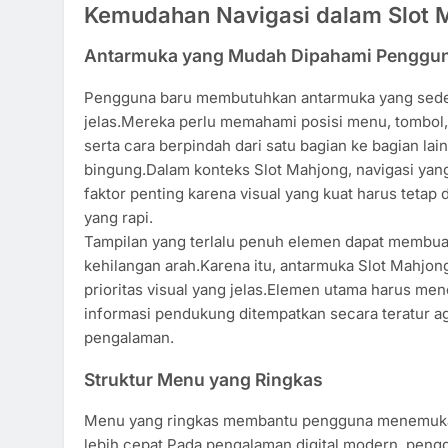
Kemudahan Navigasi dalam Slot 
Antarmuka yang Mudah Dipahami Penggun
Pengguna baru membutuhkan antarmuka yang sed
jelas.Mereka perlu memahami posisi menu, tombol,
serta cara berpindah dari satu bagian ke bagian lai
bingung.Dalam konteks Slot Mahjong, navigasi ya
faktor penting karena visual yang kuat harus tetap 
yang rapi.
Tampilan yang terlalu penuh elemen dapat membu
kehilangan arah.Karena itu, antarmuka Slot Mahjong
prioritas visual yang jelas.Elemen utama harus men
informasi pendukung ditempatkan secara teratur 
pengalaman.
Struktur Menu yang Ringkas
Menu yang ringkas membantu pengguna menemuk
lebih cepat.Pada pengalaman digital modern, pengg