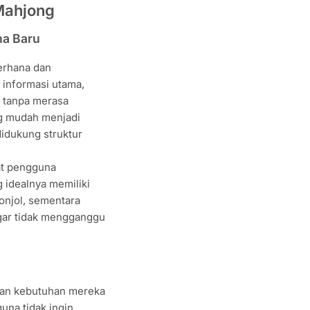
Mahjong
a Baru
erhana dan
 informasi utama,
n tanpa merasa
ng mudah menjadi
didukung struktur
at pengguna
 idealnya memiliki
onjol, sementara
agar tidak mengganggu
an kebutuhan mereka
una tidak ingin