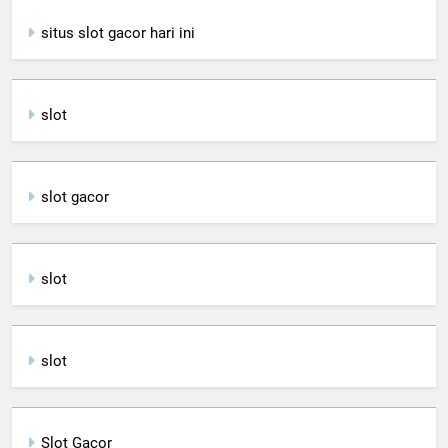
situs slot gacor hari ini
slot
slot gacor
slot
slot
Slot Gacor