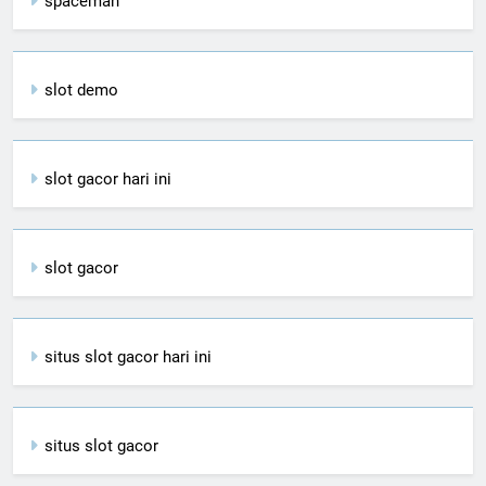
spaceman
slot demo
slot gacor hari ini
slot gacor
situs slot gacor hari ini
situs slot gacor