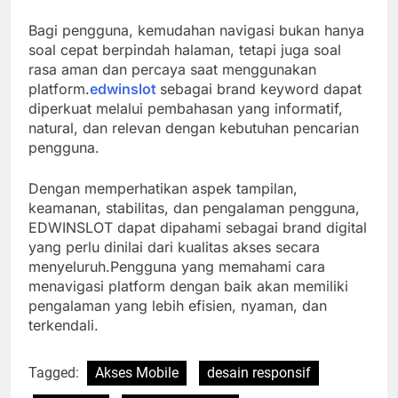
Bagi pengguna, kemudahan navigasi bukan hanya
soal cepat berpindah halaman, tetapi juga soal
rasa aman dan percaya saat menggunakan
platform.
edwinslot
sebagai brand keyword dapat
diperkuat melalui pembahasan yang informatif,
natural, dan relevan dengan kebutuhan pencarian
pengguna.
Dengan memperhatikan aspek tampilan,
keamanan, stabilitas, dan pengalaman pengguna,
EDWINSLOT dapat dipahami sebagai brand digital
yang perlu dinilai dari kualitas akses secara
menyeluruh.Pengguna yang memahami cara
menavigasi platform dengan baik akan memiliki
pengalaman yang lebih efisien, nyaman, dan
terkendali.
Tagged:
Akses Mobile
desain responsif