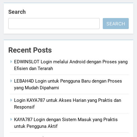
Search
SEARCH
Recent Posts
EDWINSLOT Login melalui Android dengan Proses yang
Efisien dan Terarah
LEBAH4D Login untuk Pengguna Baru dengan Proses
yang Mudah Dipahami
Login KAYA787 untuk Akses Harian yang Praktis dan
Responsif
KAYA787 Login dengan Sistem Masuk yang Praktis
untuk Pengguna Aktif