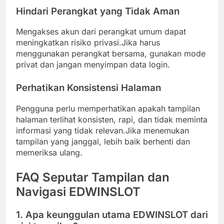
Hindari Perangkat yang Tidak Aman
Mengakses akun dari perangkat umum dapat
meningkatkan risiko privasi.Jika harus
menggunakan perangkat bersama, gunakan mode
privat dan jangan menyimpan data login.
Perhatikan Konsistensi Halaman
Pengguna perlu memperhatikan apakah tampilan
halaman terlihat konsisten, rapi, dan tidak meminta
informasi yang tidak relevan.Jika menemukan
tampilan yang janggal, lebih baik berhenti dan
memeriksa ulang.
FAQ Seputar Tampilan dan
Navigasi EDWINSLOT
1. Apa keunggulan utama EDWINSLOT dari