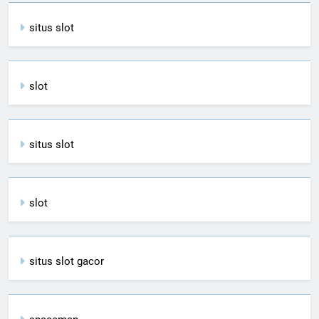
situs slot
slot
situs slot
slot
situs slot gacor