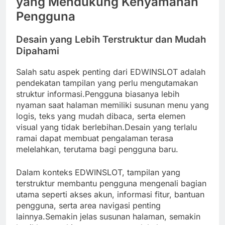
yang Mendukung Kenyamanan
Pengguna
Desain yang Lebih Terstruktur dan Mudah
Dipahami
Salah satu aspek penting dari EDWINSLOT adalah
pendekatan tampilan yang perlu mengutamakan
struktur informasi.Pengguna biasanya lebih
nyaman saat halaman memiliki susunan menu yang
logis, teks yang mudah dibaca, serta elemen
visual yang tidak berlebihan.Desain yang terlalu
ramai dapat membuat pengalaman terasa
melelahkan, terutama bagi pengguna baru.
Dalam konteks EDWINSLOT, tampilan yang
terstruktur membantu pengguna mengenali bagian
utama seperti akses akun, informasi fitur, bantuan
pengguna, serta area navigasi penting
lainnya.Semakin jelas susunan halaman, semakin