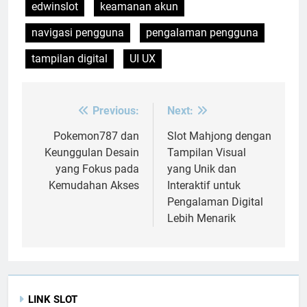
edwinslot
keamanan akun
navigasi pengguna
pengalaman pengguna
tampilan digital
UI UX
Previous:
Next:
Post
navigation
Pokemon787 dan
Slot Mahjong dengan
Keunggulan Desain
Tampilan Visual
yang Fokus pada
yang Unik dan
Kemudahan Akses
Interaktif untuk
Pengalaman Digital
Lebih Menarik
LINK SLOT