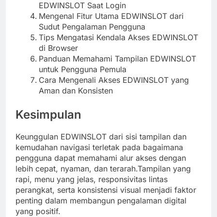
EDWINSLOT Saat Login
Mengenal Fitur Utama EDWINSLOT dari
Sudut Pengalaman Pengguna
Tips Mengatasi Kendala Akses EDWINSLOT
di Browser
Panduan Memahami Tampilan EDWINSLOT
untuk Pengguna Pemula
Cara Mengenali Akses EDWINSLOT yang
Aman dan Konsisten
Kesimpulan
Keunggulan EDWINSLOT dari sisi tampilan dan
kemudahan navigasi terletak pada bagaimana
pengguna dapat memahami alur akses dengan
lebih cepat, nyaman, dan terarah.Tampilan yang
rapi, menu yang jelas, responsivitas lintas
perangkat, serta konsistensi visual menjadi faktor
penting dalam membangun pengalaman digital
yang positif.