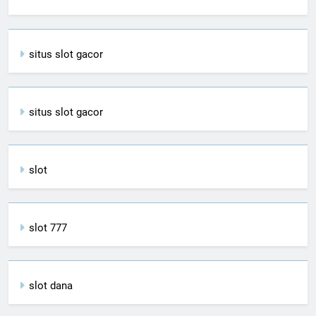
situs slot gacor
situs slot gacor
slot
slot 777
slot dana