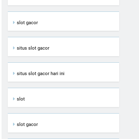
slot gacor
situs slot gacor
situs slot gacor hari ini
slot
slot gacor