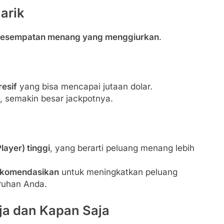
arik
esempatan menang yang menggiurkan
.
resif
yang bisa mencapai jutaan dolar.
 semakin besar jackpotnya.
layer) tinggi
, yang berarti peluang menang lebih
rekomendasikan
untuk meningkatkan peluang
ruhan Anda.
ja dan Kapan Saja