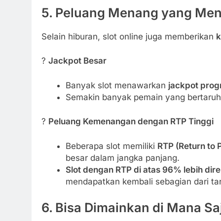
5. Peluang Menang yang Men
Selain hiburan, slot online juga memberikan
k
?
Jackpot Besar
Banyak slot menawarkan
jackpot prog
Semakin banyak pemain yang bertaruh,
?
Peluang Kemenangan dengan RTP Tinggi
Beberapa slot memiliki
RTP (Return to P
besar dalam jangka panjang.
Slot dengan RTP di atas 96% lebih di
mendapatkan kembali sebagian dari ta
6. Bisa Dimainkan di Mana Sa