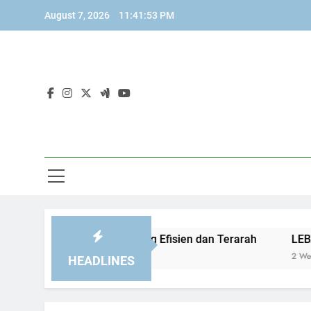
Skip
August 7, 2026
11:41:54 PM
to
content
Fru
Dapatkan 
engan Proses yang Efisien dan Terarah
LEBAH4D Login 
2 Weeks Ago
HEADLINES