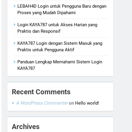
LEBAH4D Login untuk Pengguna Baru dengan
Proses yang Mudah Dipahami
Login KAYA787 untuk Akses Harian yang
Praktis dan Responsif
KAYA787 Login dengan Sistem Masuk yang
Praktis untuk Pengguna Aktif
Panduan Lengkap Memahami Sistem Login
KAYA787
Recent Comments
A WordPress Commenter
on
Hello world!
Archives