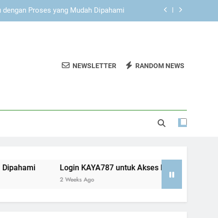
u dengan Proses yang Mudah Dipahami
es Harian yang Praktis dan Responsif
uk yang Praktis untuk Pengguna Aktif
NEWSLETTER
RANDOM NEWS
ngan Proses yang Efisien dan Terarah
u dengan Proses yang Mudah Dipahami
 Europa. Buah-Buahan Eksotis Untuk Setiap Kesempatan.
es Harian yang Praktis dan Responsif
uk yang Praktis untuk Pengguna Aktif
Login KAYA787 untuk Akses Harian yang Praktis dan Res
2 Weeks Ago