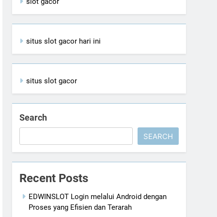
slot gacor
situs slot gacor hari ini
situs slot gacor
Search
SEARCH
Recent Posts
EDWINSLOT Login melalui Android dengan
Proses yang Efisien dan Terarah