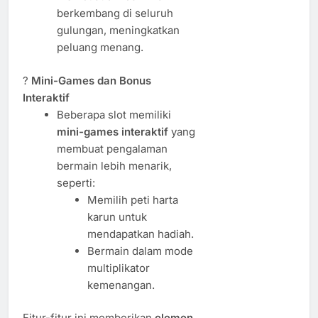
berkembang di seluruh
gulungan, meningkatkan
peluang menang.
?
Mini-Games dan Bonus
Interaktif
Beberapa slot memiliki
mini-games interaktif
yang
membuat pengalaman
bermain lebih menarik,
seperti:
Memilih peti harta
karun untuk
mendapatkan hadiah.
Bermain dalam mode
multiplikator
kemenangan.
Fitur-fitur ini memberikan
elemen