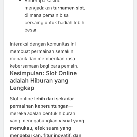
Beberapa kasino
mengadakan
turnamen slot
,
di mana pemain bisa
bersaing untuk hadiah lebih
besar.
Interaksi dengan komunitas ini
membuat permainan semakin
menarik dan memberikan rasa
kebersamaan bagi para pemain.
Kesimpulan: Slot Online
adalah Hiburan yang
Lengkap
Slot online
lebih dari sekadar
permainan keberuntungan
—
mereka adalah bentuk hiburan
yang menggabungkan
visual yang
memukau, efek suara yang
mendebarkan, fitur inovatif, dan