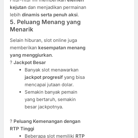
kejutan
dan menjadikan permainan
lebih
dinamis serta penuh aksi
.
5. Peluang Menang yang
Menarik
Selain hiburan, slot online juga
memberikan
kesempatan menang
yang menggiurkan
.
?
Jackpot Besar
Banyak slot menawarkan
jackpot progresif
yang bisa
mencapai jutaan dolar.
Semakin banyak pemain
yang bertaruh, semakin
besar jackpotnya.
?
Peluang Kemenangan dengan
RTP Tinggi
Beberapa slot memiliki
RTP