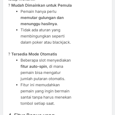
?
Mudah Dimainkan untuk Pemula
Pemain hanya perlu
memutar gulungan dan
menunggu hasilnya
.
Tidak ada aturan yang
membingungkan seperti
dalam poker atau blackjack.
?
Tersedia Mode Otomatis
Beberapa slot menyediakan
fitur auto-spin
, di mana
pemain bisa mengatur
jumlah putaran otomatis.
Fitur ini memudahkan
pemain yang ingin bermain
santai tanpa harus menekan
tombol setiap saat.