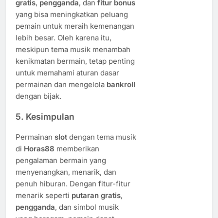
gratis
,
pengganda
, dan
fitur bonus
yang bisa meningkatkan peluang
pemain untuk meraih kemenangan
lebih besar. Oleh karena itu,
meskipun tema musik menambah
kenikmatan bermain, tetap penting
untuk memahami aturan dasar
permainan dan mengelola
bankroll
dengan bijak.
5.
Kesimpulan
Permainan
slot
dengan tema musik
di
Horas88
memberikan
pengalaman bermain yang
menyenangkan, menarik, dan
penuh hiburan. Dengan fitur-fitur
menarik seperti
putaran gratis
,
pengganda
, dan simbol musik