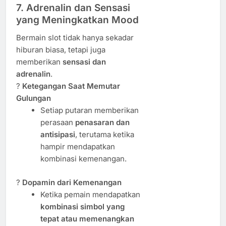
7. Adrenalin dan Sensasi
yang Meningkatkan Mood
Bermain slot tidak hanya sekadar
hiburan biasa, tetapi juga
memberikan
sensasi dan
adrenalin
.
?
Ketegangan Saat Memutar
Gulungan
Setiap putaran memberikan
perasaan
penasaran dan
antisipasi
, terutama ketika
hampir mendapatkan
kombinasi kemenangan.
?
Dopamin dari Kemenangan
Ketika pemain mendapatkan
kombinasi simbol yang
tepat atau memenangkan