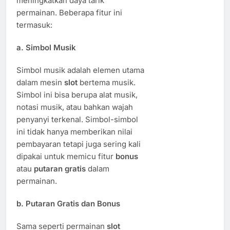
meningkatkan daya tarik
permainan. Beberapa fitur ini
termasuk:
a.
Simbol Musik
Simbol musik adalah elemen utama
dalam mesin
slot
bertema musik.
Simbol ini bisa berupa alat musik,
notasi musik, atau bahkan wajah
penyanyi terkenal. Simbol-simbol
ini tidak hanya memberikan nilai
pembayaran tetapi juga sering kali
dipakai untuk memicu fitur
bonus
atau
putaran gratis
dalam
permainan.
b.
Putaran Gratis dan Bonus
Sama seperti permainan
slot