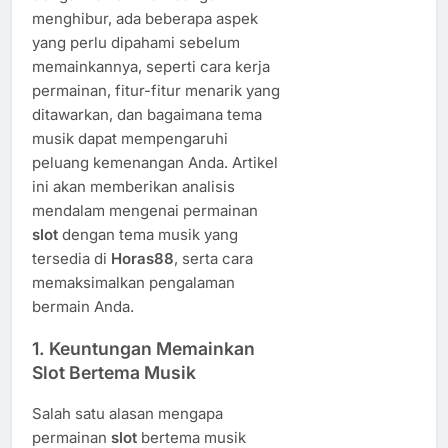
menghibur, ada beberapa aspek
yang perlu dipahami sebelum
memainkannya, seperti cara kerja
permainan, fitur-fitur menarik yang
ditawarkan, dan bagaimana tema
musik dapat mempengaruhi
peluang kemenangan Anda. Artikel
ini akan memberikan analisis
mendalam mengenai permainan
slot
dengan tema musik yang
tersedia di
Horas88
, serta cara
memaksimalkan pengalaman
bermain Anda.
1.
Keuntungan Memainkan
Slot Bertema Musik
Salah satu alasan mengapa
permainan
slot
bertema musik