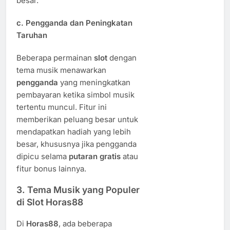
besar.
c.
Pengganda dan Peningkatan
Taruhan
Beberapa permainan
slot
dengan
tema musik menawarkan
pengganda
yang meningkatkan
pembayaran ketika simbol musik
tertentu muncul. Fitur ini
memberikan peluang besar untuk
mendapatkan hadiah yang lebih
besar, khususnya jika pengganda
dipicu selama
putaran gratis
atau
fitur bonus lainnya.
3.
Tema Musik yang Populer
di Slot Horas88
Di
Horas88
, ada beberapa