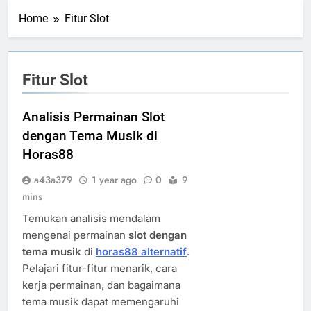
Home
Fitur Slot
Fitur Slot
Analisis Permainan Slot
dengan Tema Musik di
Horas88
a43a379
1 year ago
0
9
mins
Temukan analisis mendalam
mengenai permainan
slot dengan
tema musik
di
horas88 alternatif
.
Pelajari fitur-fitur menarik, cara
kerja permainan, dan bagaimana
tema musik dapat memengaruhi