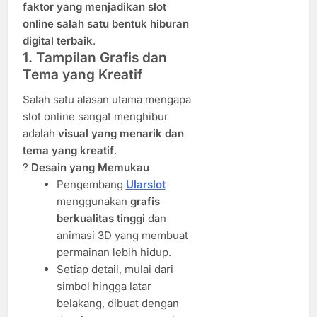
faktor yang menjadikan slot
online salah satu bentuk hiburan
digital terbaik
.
1. Tampilan Grafis dan
Tema yang Kreatif
Salah satu alasan utama mengapa
slot online sangat menghibur
adalah
visual yang menarik dan
tema yang kreatif
.
?
Desain yang Memukau
Pengembang
Ularslot
menggunakan
grafis
berkualitas tinggi
dan
animasi 3D yang membuat
permainan lebih hidup.
Setiap detail, mulai dari
simbol hingga latar
belakang, dibuat dengan