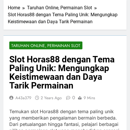
Home
Taruhan Online, Permainan Slot
Slot Horas88 dengan Tema Paling Unik: Mengungkap
Keistimewaan dan Daya Tarik Permainan
TARUHAN ONLINE, PERMAINAN SLOT
Slot Horas88 dengan Tema
Paling Unik: Mengungkap
Keistimewaan dan Daya
Tarik Permainan
0
A43a379
2 Years Ago
9 Mins
Temukan slot Horas88 dengan tema paling unik
yang memberikan pengalaman bermain berbeda.
Dari petualangan hingga fantasi, pelajari berbagai