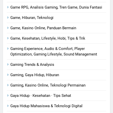
Game RPG, Analisis Gaming, Tren Game, Dunia Fantasi
Game, Hiburan, Teknologi
Game, Kasino Online, Panduan Bermain
Game, Kesehatan, Lifestyle, Hobi, Tips & Trik
Gaming Experience, Audio & Comfort, Player
Optimization, Gaming Lifestyle, Sound Management
Gaming Trends & Analysis
Gaming, Gaya Hidup, Hiburan
Gaming, Kasino Online, Teknologi Permainan
Gaya Hidup · Kesehatan · Tips Sehat
Gaya Hidup Mahasiswa & Teknologi Digital