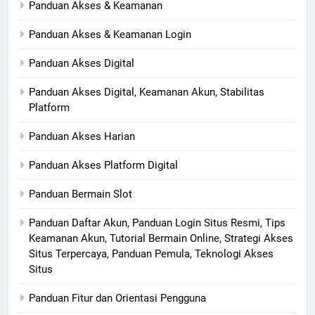
Panduan Akses & Keamanan
Panduan Akses & Keamanan Login
Panduan Akses Digital
Panduan Akses Digital, Keamanan Akun, Stabilitas
Platform
Panduan Akses Harian
Panduan Akses Platform Digital
Panduan Bermain Slot
Panduan Daftar Akun, Panduan Login Situs Resmi, Tips
Keamanan Akun, Tutorial Bermain Online, Strategi Akses
Situs Terpercaya, Panduan Pemula, Teknologi Akses
Situs
Panduan Fitur dan Orientasi Pengguna