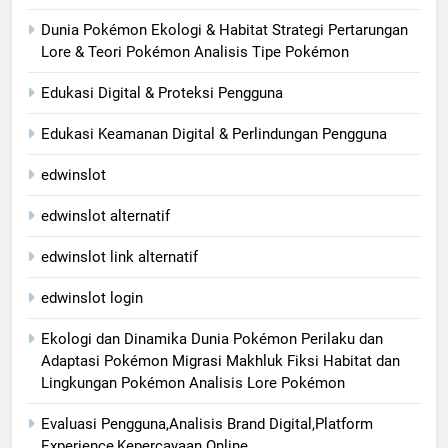
Dunia Pokémon Ekologi & Habitat Strategi Pertarungan
Lore & Teori Pokémon Analisis Tipe Pokémon
Edukasi Digital & Proteksi Pengguna
Edukasi Keamanan Digital & Perlindungan Pengguna
edwinslot
edwinslot alternatif
edwinslot link alternatif
edwinslot login
Ekologi dan Dinamika Dunia Pokémon Perilaku dan
Adaptasi Pokémon Migrasi Makhluk Fiksi Habitat dan
Lingkungan Pokémon Analisis Lore Pokémon
Evaluasi Pengguna,Analisis Brand Digital,Platform
Experience,Kepercayaan Online