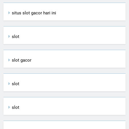
situs slot gacor hari ini
slot
slot gacor
slot
slot