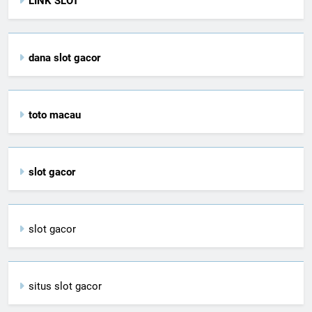
LINK SLOT
dana slot gacor
toto macau
slot gacor
slot gacor
situs slot gacor