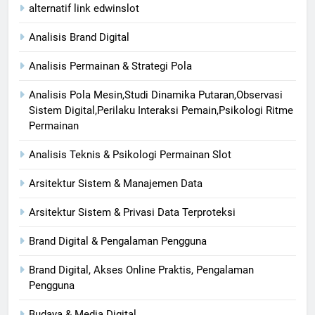
alternatif link edwinslot
Analisis Brand Digital
Analisis Permainan & Strategi Pola
Analisis Pola Mesin,Studi Dinamika Putaran,Observasi
Sistem Digital,Perilaku Interaksi Pemain,Psikologi Ritme
Permainan
Analisis Teknis & Psikologi Permainan Slot
Arsitektur Sistem & Manajemen Data
Arsitektur Sistem & Privasi Data Terproteksi
Brand Digital & Pengalaman Pengguna
Brand Digital, Akses Online Praktis, Pengalaman
Pengguna
Budaya & Media Digital