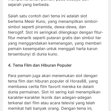
sejarah yang berbeda.
Salah satu contoh dari tema ini adalah slot
bertema Mesir Kuno, yang menampilkan simbol-
simbol seperti piramida, dewa-dewa, dan
hieroglif. Slot ini seringkali dilengkapi dengan fitur-
fitur menarik seperti putaran gratis dan simbol liar
yang menggandakan kemenangan, yang memberi
pemain kesempatan untuk menggali harta karun
tersembunyi di dunia kuno.
4. Tema Film dan Hiburan Populer
Para pemain juga akan menemukan slot dengan
tema film dan hiburan populer di Horas88, yang
membawa cerita film favorit mereka ke dalam
dunia permainan. Slot ini sering kali menampilkan
karakter-karakter ikonik dan adegan-adegan
terkenal dari film atau acara televisi yang telah
memikat hati banyak orang. Dengan tema ini,