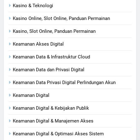
Kasino & Teknologi
Kasino Online, Slot Online, Panduan Permainan
Kasino, Slot Online, Panduan Permainan
Keamanan Akses Digital
Keamanan Data & Infrastruktur Cloud
Keamanan Data dan Privasi Digital
Keamanan Data Privasi Digital Perlindungan Akun
Keamanan Digital
Keamanan Digital & Kebijakan Publik
Keamanan Digital & Manajemen Akses
Keamanan Digital & Optimasi Akses Sistem