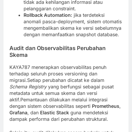
tidak ada kehilangan informasi atau
pelanggaran constraint.
Rollback Automation:
jika terdeteksi
anomali pasca-deployment, sistem otomatis
mengembalikan skema ke versi sebelumnya
dengan memanfaatkan snapshot database.
Audit dan Observabilitas Perubahan
Skema
KAYA787 menerapkan observabilitas penuh
terhadap seluruh proses versioning dan
migrasi.Setiap perubahan dicatat ke dalam
Schema Registry
yang berfungsi sebagai pusat
metadata untuk semua skema dan versi
aktif.Pemantauan dilakukan melalui integrasi
dengan sistem observabilitas seperti
Prometheus
,
Grafana
, dan
Elastic Stack
guna mendeteksi
dampak performa dari perubahan struktural.