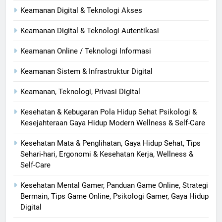
Keamanan Digital & Teknologi Akses
Keamanan Digital & Teknologi Autentikasi
Keamanan Online / Teknologi Informasi
Keamanan Sistem & Infrastruktur Digital
Keamanan, Teknologi, Privasi Digital
Kesehatan & Kebugaran Pola Hidup Sehat Psikologi &
Kesejahteraan Gaya Hidup Modern Wellness & Self-Care
Kesehatan Mata & Penglihatan, Gaya Hidup Sehat, Tips
Sehari-hari, Ergonomi & Kesehatan Kerja, Wellness &
Self-Care
Kesehatan Mental Gamer, Panduan Game Online, Strategi
Bermain, Tips Game Online, Psikologi Gamer, Gaya Hidup
Digital