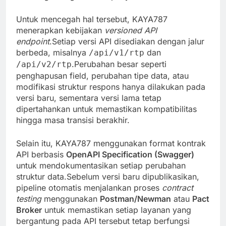
Untuk mencegah hal tersebut, KAYA787
menerapkan kebijakan
versioned API
endpoint
.Setiap versi API disediakan dengan jalur
berbeda, misalnya
dan
/api/v1/rtp
.Perubahan besar seperti
/api/v2/rtp
penghapusan field, perubahan tipe data, atau
modifikasi struktur respons hanya dilakukan pada
versi baru, sementara versi lama tetap
dipertahankan untuk memastikan kompatibilitas
hingga masa transisi berakhir.
Selain itu, KAYA787 menggunakan format kontrak
API berbasis
OpenAPI Specification (Swagger)
untuk mendokumentasikan setiap perubahan
struktur data.Sebelum versi baru dipublikasikan,
pipeline otomatis menjalankan proses
contract
testing
menggunakan
Postman/Newman
atau
Pact
Broker
untuk memastikan setiap layanan yang
bergantung pada API tersebut tetap berfungsi