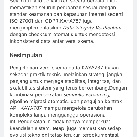
Selain itu, audit dilakukan secara berkala untuk
memastikan seluruh perubahan sesuai dengan
standar keamanan dan kepatuhan internal seperti
ISO 27001 dan GDPR.KAYA787 juga
mengimplementasikan
Data Integrity Verification
dengan checksum otomatis untuk mendeteksi
inkonsistensi data antar versi skema.
Kesimpulan
Pengelolaan versi skema pada KAYA787 bukan
sekadar praktik teknis, melainkan strategi jangka
panjang untuk menjaga stabilitas, integritas, dan
skalabilitas sistem yang terus berkembang.Dengan
kombinasi pendekatan
semantic versioning
,
pipeline migrasi otomatis, dan pengujian kontrak
API, KAYA787 mampu mengelola perubahan
kompleks tanpa mengganggu operasional
inti.Pendekatan ini tidak hanya memperkuat
keandalan sistem, tetapi juga memastikan setiap
evolusi teknologi tetap terukur, terdokumentasi,