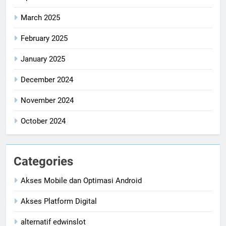
March 2025
February 2025
January 2025
December 2024
November 2024
October 2024
Categories
Akses Mobile dan Optimasi Android
Akses Platform Digital
alternatif edwinslot