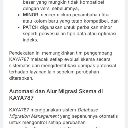
besar yang mungkin tidak kompatibel
dengan versi sebelumnya,
MINOR
mencerminkan penambahan fitur
atau kolom baru yang tetap kompatibel, dan
PATCH
digunakan untuk perbaikan minor
seperti penyesuaian tipe data atau optimasi
indeks.
Pendekatan ini memungkinkan tim pengembang
KAYA787 melacak setiap evolusi skema secara
sistematis dan mengidentifikasi dampak potensial
terhadap layanan lain sebelum perubahan
diterapkan.
Automasi dan Alur Migrasi Skema di
KAYA787
KAYA787 menggunakan sistem
Database
Migration Management
yang sepenuhnya otomatis
untuk mengontrol setiap perubahan