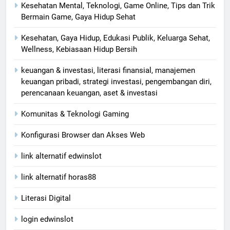
Kesehatan Mental, Teknologi, Game Online, Tips dan Trik
Bermain Game, Gaya Hidup Sehat
Kesehatan, Gaya Hidup, Edukasi Publik, Keluarga Sehat,
Wellness, Kebiasaan Hidup Bersih
keuangan & investasi, literasi finansial, manajemen
keuangan pribadi, strategi investasi, pengembangan diri,
perencanaan keuangan, aset & investasi
Komunitas & Teknologi Gaming
Konfigurasi Browser dan Akses Web
link alternatif edwinslot
link alternatif horas88
Literasi Digital
login edwinslot