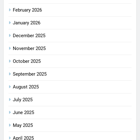
February 2026
January 2026
December 2025
November 2025
October 2025
September 2025
August 2025
July 2025
June 2025
May 2025
April 2025