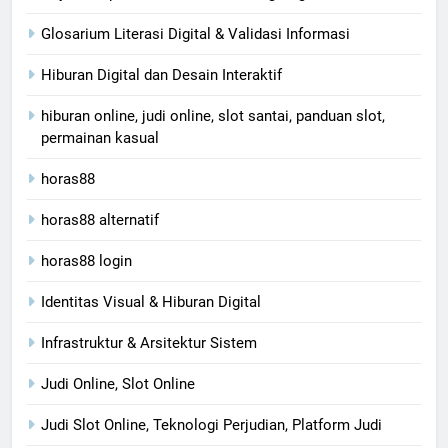
Glosarium Literasi Digital & Validasi Informasi
Hiburan Digital dan Desain Interaktif
hiburan online, judi online, slot santai, panduan slot,
permainan kasual
horas88
horas88 alternatif
horas88 login
Identitas Visual & Hiburan Digital
Infrastruktur & Arsitektur Sistem
Judi Online, Slot Online
Judi Slot Online, Teknologi Perjudian, Platform Judi