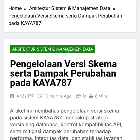
Home
Arsitektur Sistem & Manajemen Data
Pengelolaan Versi Skema serta Dampak Perubahan
pada KAYA787
ARSITEKTUR SISTEM & MANAJEMEN DATA
Pengelolaan Versi Skema
serta Dampak Perubahan
pada KAYA787
0
A43a379
10 Months Ago
8 Mins
Artikel ini membahas pengelolaan versi skema
pada sistem KAYA787, mencakup strategi
versioning database, kontrol kompatibilitas API,
serta mitigasi dampak perubahan terhadap
performa, integritas data, dan stabilitas layanan