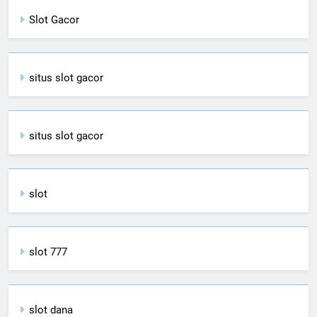
Slot Gacor
situs slot gacor
situs slot gacor
slot
slot 777
slot dana