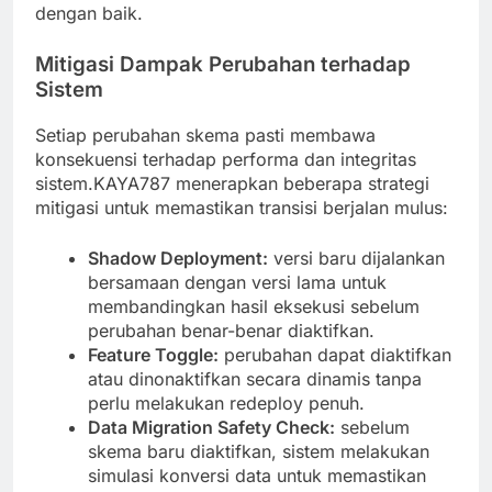
dengan baik.
Mitigasi Dampak Perubahan terhadap
Sistem
Setiap perubahan skema pasti membawa
konsekuensi terhadap performa dan integritas
sistem.KAYA787 menerapkan beberapa strategi
mitigasi untuk memastikan transisi berjalan mulus:
Shadow Deployment:
versi baru dijalankan
bersamaan dengan versi lama untuk
membandingkan hasil eksekusi sebelum
perubahan benar-benar diaktifkan.
Feature Toggle:
perubahan dapat diaktifkan
atau dinonaktifkan secara dinamis tanpa
perlu melakukan redeploy penuh.
Data Migration Safety Check:
sebelum
skema baru diaktifkan, sistem melakukan
simulasi konversi data untuk memastikan