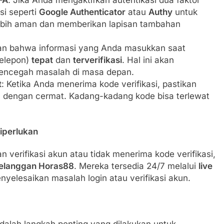
si seperti
Google Authenticator
atau
Authy
untuk
i lebih aman dan memberikan lapisan tambahan
kan bahwa informasi yang Anda masukkan saat
telepon)
tepat
dan
terverifikasi
. Hal ini akan
encegah masalah di masa depan.
t
: Ketika Anda menerima kode verifikasi, pastikan
 dengan cermat. Kadang-kadang kode bisa terlewat
iperlukan
verifikasi akun atau tidak menerima kode verifikasi,
elanggan Horas88
. Mereka tersedia 24/7 melalui
live
elesaikan masalah login atau verifikasi akun.
adalah langkah penting yang dilakukan untuk