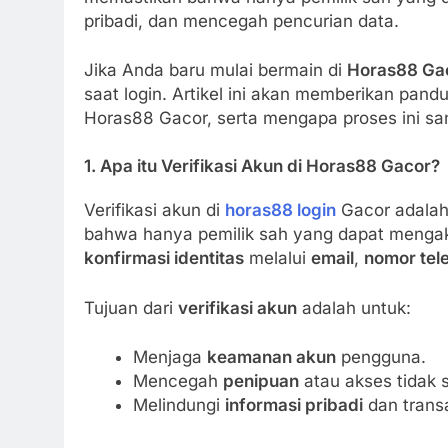
pribadi, dan mencegah pencurian data.
Jika Anda baru mulai bermain di
Horas88 Ga
saat login. Artikel ini akan memberikan pan
Horas88 Gacor, serta mengapa proses ini s
1.
Apa itu Verifikasi Akun di Horas88 Gacor?
Verifikasi akun di
horas88 login
Gacor adalah
bahwa hanya pemilik sah yang dapat mengakse
konfirmasi identitas
melalui
email
,
nomor tel
Tujuan dari
verifikasi akun
adalah untuk:
Menjaga
keamanan akun
pengguna.
Mencegah
penipuan
atau akses tidak 
Melindungi
informasi pribadi
dan trans