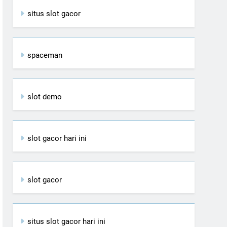
situs slot gacor
spaceman
slot demo
slot gacor hari ini
slot gacor
situs slot gacor hari ini