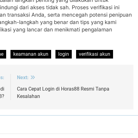
ngi dari akses tidak sah. Proses verifikasi ini
n transaksi Anda, serta mencegah potensi penipuan
langkah-langkah yang benar dan tips yang kami
fikasi yang lancar dan menikmati pengalaman
ne
keamanan akun
login
verifikasi akun
s:
Next:
di
Cara Cepat Login di Horas88 Resmi Tanpa
8?
Kesalahan