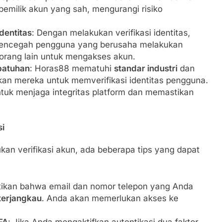
pemilik akun yang sah, mengurangi risiko
dentitas
: Dengan melakukan verifikasi identitas,
mencegah pengguna yang berusaha melakukan
orang lain untuk mengakses akun.
patuhan
: Horas88 mematuhi
standar industri
dan
n mereka untuk memverifikasi identitas pengguna.
ntuk menjaga integritas platform dan memastikan
si
kan verifikasi akun, ada beberapa tips yang dapat
tikan bahwa email dan nomor telepon yang Anda
terjangkau
. Anda akan memerlukan akses ke
FA
: Jika Anda mengaktifkan autentikasi dua faktor