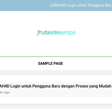
LEBAH4D Login untuk Pengguna Bar
Login KAYA787 untuk Aks
KAYA787 Login dengan Sistem Mas
EDWINSLOT Login melalui Android de
tas De Europa
LEBAH4D Login untuk Pengguna Bar
Buah Segar Berkualitas Langsung Dari Eropa Dengan Frutas De
Login KAYA787 untuk Aks
SAMPLE PAGE
KAYA787 Login dengan Sistem Mas
untuk Pengguna Baru dengan Proses yang Mudah Dipahami