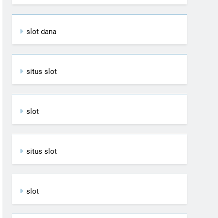
slot dana
situs slot
slot
situs slot
slot