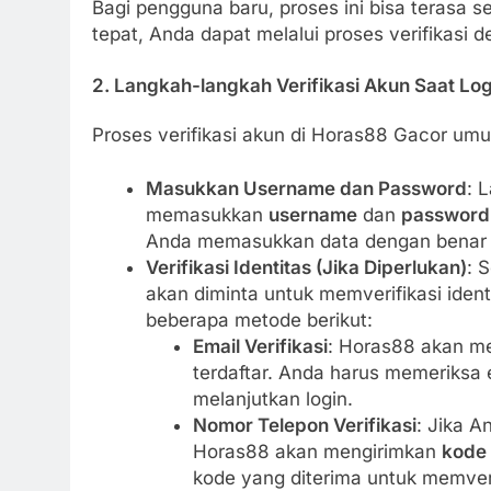
Bagi pengguna baru, proses ini bisa terasa 
tepat, Anda dapat melalui proses verifikasi
2.
Langkah-langkah Verifikasi Akun Saat Log
Proses verifikasi akun di Horas88 Gacor um
Masukkan Username dan Password
: 
memasukkan
username
dan
password
Anda memasukkan data dengan benar u
Verifikasi Identitas (Jika Diperlukan)
: 
akan diminta untuk memverifikasi identi
beberapa metode berikut:
Email Verifikasi
: Horas88 akan m
terdaftar. Anda harus memeriksa
melanjutkan login.
Nomor Telepon Verifikasi
: Jika 
Horas88 akan mengirimkan
kode
kode yang diterima untuk memveri