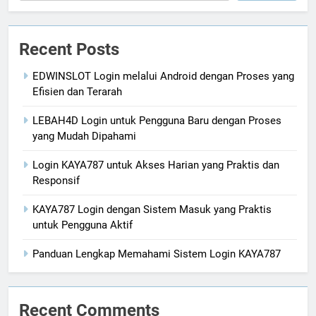
Recent Posts
EDWINSLOT Login melalui Android dengan Proses yang
Efisien dan Terarah
LEBAH4D Login untuk Pengguna Baru dengan Proses
yang Mudah Dipahami
Login KAYA787 untuk Akses Harian yang Praktis dan
Responsif
KAYA787 Login dengan Sistem Masuk yang Praktis
untuk Pengguna Aktif
Panduan Lengkap Memahami Sistem Login KAYA787
Recent Comments