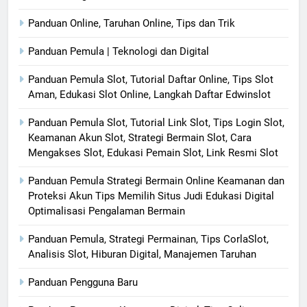
Panduan Online, Taruhan Online, Tips dan Trik
Panduan Pemula | Teknologi dan Digital
Panduan Pemula Slot, Tutorial Daftar Online, Tips Slot
Aman, Edukasi Slot Online, Langkah Daftar Edwinslot
Panduan Pemula Slot, Tutorial Link Slot, Tips Login Slot,
Keamanan Akun Slot, Strategi Bermain Slot, Cara
Mengakses Slot, Edukasi Pemain Slot, Link Resmi Slot
Panduan Pemula Strategi Bermain Online Keamanan dan
Proteksi Akun Tips Memilih Situs Judi Edukasi Digital
Optimalisasi Pengalaman Bermain
Panduan Pemula, Strategi Permainan, Tips CorlaSlot,
Analisis Slot, Hiburan Digital, Manajemen Taruhan
Panduan Pengguna Baru