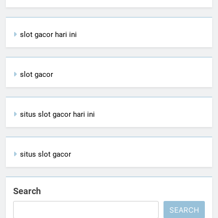
slot gacor hari ini
slot gacor
situs slot gacor hari ini
situs slot gacor
Search
SEARCH