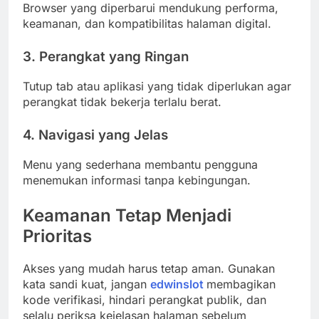
Browser yang diperbarui mendukung performa,
keamanan, dan kompatibilitas halaman digital.
3. Perangkat yang Ringan
Tutup tab atau aplikasi yang tidak diperlukan agar
perangkat tidak bekerja terlalu berat.
4. Navigasi yang Jelas
Menu yang sederhana membantu pengguna
menemukan informasi tanpa kebingungan.
Keamanan Tetap Menjadi
Prioritas
Akses yang mudah harus tetap aman. Gunakan
kata sandi kuat, jangan
edwinslot
membagikan
kode verifikasi, hindari perangkat publik, dan
selalu periksa kejelasan halaman sebelum