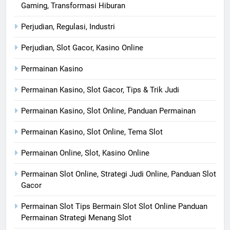
Gaming, Transformasi Hiburan
Perjudian, Regulasi, Industri
Perjudian, Slot Gacor, Kasino Online
Permainan Kasino
Permainan Kasino, Slot Gacor, Tips & Trik Judi
Permainan Kasino, Slot Online, Panduan Permainan
Permainan Kasino, Slot Online, Tema Slot
Permainan Online, Slot, Kasino Online
Permainan Slot Online, Strategi Judi Online, Panduan Slot
Gacor
Permainan Slot Tips Bermain Slot Slot Online Panduan
Permainan Strategi Menang Slot