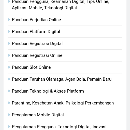
Panduan Pengguna, Keamanan Digital, Tips Online,
Aplikasi Mobile, Teknologi Digital
Panduan Perjudian Online
Panduan Platform Digital
Panduan Registrasi Digital
Panduan Registrasi Online
Panduan Slot Online
Panduan Taruhan Olahraga, Agen Bola, Pemain Baru
Panduan Teknologi & Akses Platform
Parenting, Kesehatan Anak, Psikologi Perkembangan
Pengalaman Mobile Digital
Pengalaman Pengguna, Teknologi Digital, Inovasi