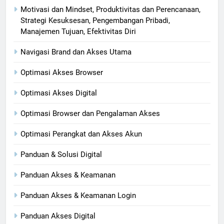
Motivasi dan Mindset, Produktivitas dan Perencanaan,
Strategi Kesuksesan, Pengembangan Pribadi,
Manajemen Tujuan, Efektivitas Diri
Navigasi Brand dan Akses Utama
Optimasi Akses Browser
Optimasi Akses Digital
Optimasi Browser dan Pengalaman Akses
Optimasi Perangkat dan Akses Akun
Panduan & Solusi Digital
Panduan Akses & Keamanan
Panduan Akses & Keamanan Login
Panduan Akses Digital