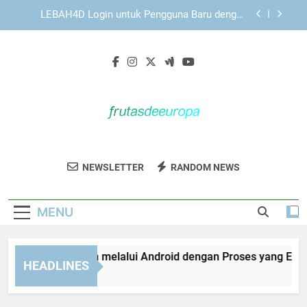
Skip
Login KAYA787 untuk Akses Harian yang Praktis
to
dan Responsif
content
KAYA787 Login dengan Sistem Masuk yang
Praktis untuk Pengguna Aktif
EDWINSLOT Login melalui Android dengan
Proses yang Efisien dan Terarah
LEBAH4D Login untuk Pengguna Baru dengan
Proses yang Mudah Dipahami
Login KAYA787 untuk Akses Harian yang Praktis
dan Responsif
Frutas De Europa
Dapatkan Buah Segar Berkualitas Langsung
KAYA787 Login dengan Sistem Masuk yang
NEWSLETTER
RANDOM NEWS
Praktis untuk Pengguna Aktif
Dari Eropa Dengan Frutas De Europa. Buah-
Buahan Eksotis Untuk Setiap Kesempatan.
MENU
WINSLOT Login melalui Android dengan Proses yang Efisien 
HEADLINES
Weeks Ago