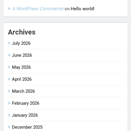
A WordPress Commenter
on
Hello world!
Archives
July 2026
June 2026
May 2026
April 2026
March 2026
February 2026
January 2026
December 2025