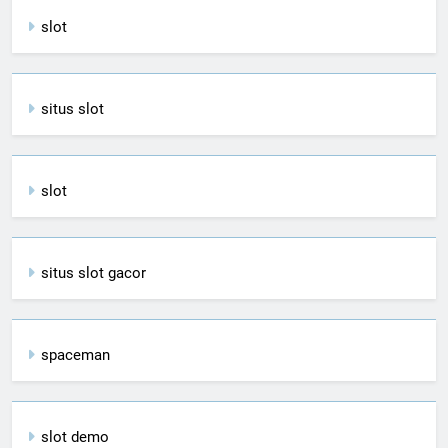
slot
situs slot
slot
situs slot gacor
spaceman
slot demo