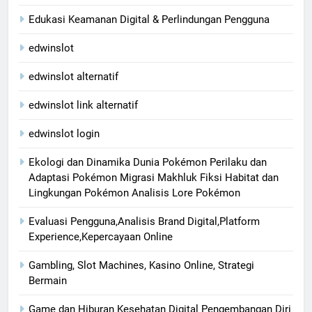
Edukasi Keamanan Digital & Perlindungan Pengguna
edwinslot
edwinslot alternatif
edwinslot link alternatif
edwinslot login
Ekologi dan Dinamika Dunia Pokémon Perilaku dan
Adaptasi Pokémon Migrasi Makhluk Fiksi Habitat dan
Lingkungan Pokémon Analisis Lore Pokémon
Evaluasi Pengguna,Analisis Brand Digital,Platform
Experience,Kepercayaan Online
Gambling, Slot Machines, Kasino Online, Strategi
Bermain
Game dan Hiburan Kesehatan Digital Pengembangan Diri