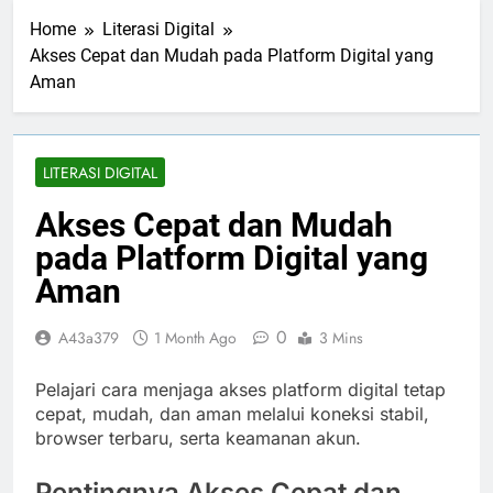
Home
Literasi Digital
Akses Cepat dan Mudah pada Platform Digital yang
Aman
LITERASI DIGITAL
Akses Cepat dan Mudah
pada Platform Digital yang
Aman
0
A43a379
1 Month Ago
3 Mins
Pelajari cara menjaga akses platform digital tetap
cepat, mudah, dan aman melalui koneksi stabil,
browser terbaru, serta keamanan akun.
Pentingnya Akses Cepat dan