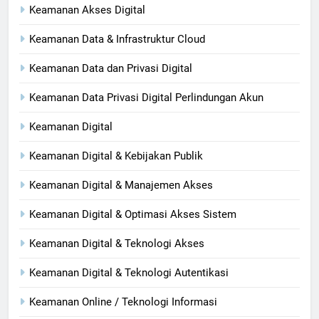
Keamanan Akses Digital
Keamanan Data & Infrastruktur Cloud
Keamanan Data dan Privasi Digital
Keamanan Data Privasi Digital Perlindungan Akun
Keamanan Digital
Keamanan Digital & Kebijakan Publik
Keamanan Digital & Manajemen Akses
Keamanan Digital & Optimasi Akses Sistem
Keamanan Digital & Teknologi Akses
Keamanan Digital & Teknologi Autentikasi
Keamanan Online / Teknologi Informasi