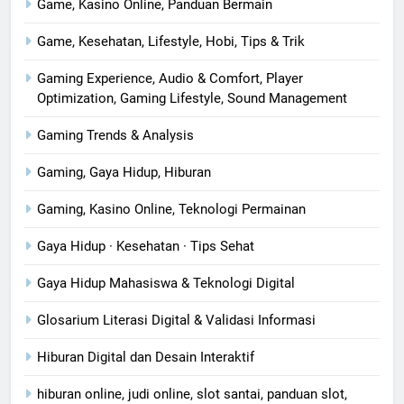
Game, Kasino Online, Panduan Bermain
Game, Kesehatan, Lifestyle, Hobi, Tips & Trik
Gaming Experience, Audio & Comfort, Player
Optimization, Gaming Lifestyle, Sound Management
Gaming Trends & Analysis
Gaming, Gaya Hidup, Hiburan
Gaming, Kasino Online, Teknologi Permainan
Gaya Hidup · Kesehatan · Tips Sehat
Gaya Hidup Mahasiswa & Teknologi Digital
Glosarium Literasi Digital & Validasi Informasi
Hiburan Digital dan Desain Interaktif
hiburan online, judi online, slot santai, panduan slot,