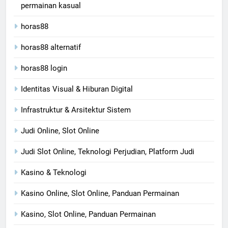
permainan kasual
horas88
horas88 alternatif
horas88 login
Identitas Visual & Hiburan Digital
Infrastruktur & Arsitektur Sistem
Judi Online, Slot Online
Judi Slot Online, Teknologi Perjudian, Platform Judi
Kasino & Teknologi
Kasino Online, Slot Online, Panduan Permainan
Kasino, Slot Online, Panduan Permainan