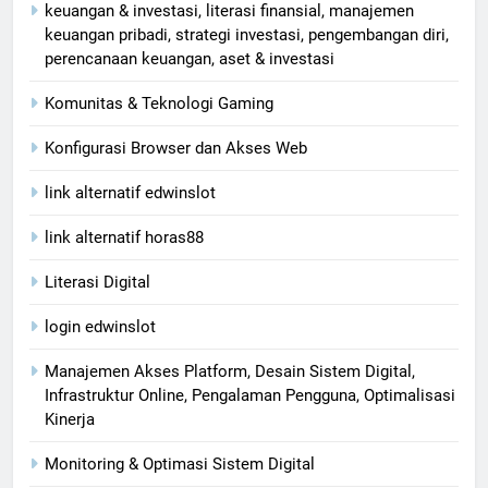
keuangan & investasi, literasi finansial, manajemen
keuangan pribadi, strategi investasi, pengembangan diri,
perencanaan keuangan, aset & investasi
Komunitas & Teknologi Gaming
Konfigurasi Browser dan Akses Web
link alternatif edwinslot
link alternatif horas88
Literasi Digital
login edwinslot
Manajemen Akses Platform, Desain Sistem Digital,
Infrastruktur Online, Pengalaman Pengguna, Optimalisasi
Kinerja
Monitoring & Optimasi Sistem Digital