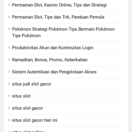
Permainan Slot, Kasino Online, Tips dan Strategi
Permainan Slot, Tips dan Trik, Panduan Pemula
Pokémon Strategi Pokémon Tips Bermain Pokémon
Tipe Pokémon
Produktivitas Akun dan Kontinuitas Login
Ramadhan, Bonus, Promo, Keberkahan
Sistem Autentikasi dan Pengelolaan Akses
situs judi slot gacor
situs slot
situs slot gacor
situs slot gacor hari ini