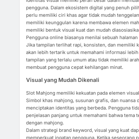
Identitas visual memiliki peran besar dalam memba
pengguna. Dalam ekosistem digital yang penuh pil
perlu memiliki ciri khas agar tidak mudah tenggela
memiliki keunggulan karena membawa elemen mah
memiliki bentuk visual kuat dan mudah diasosiasika
Pengguna online biasanya menilai sebuah halaman 
Jika tampilan terlihat rapi, konsisten, dan memiliki
akan lebih tertarik untuk memahami informasi lebih 
tampilan yang terlalu umum atau tidak memiliki arah 
membuat pengguna cepat kehilangan minat.
Visual yang Mudah Dikenali
Slot Mahjong memiliki kekuatan pada elemen visual
Simbol khas mahjong, susunan grafis, dan nuansa
menciptakan identitas yang berbeda. Pengguna ti
penjelasan panjang untuk memahami bahwa tema te
dengan mahjong.
Dalam strategi brand keyword, visual yang kuat d
memperkuat ingatan pengguna. Ketika seseorang p