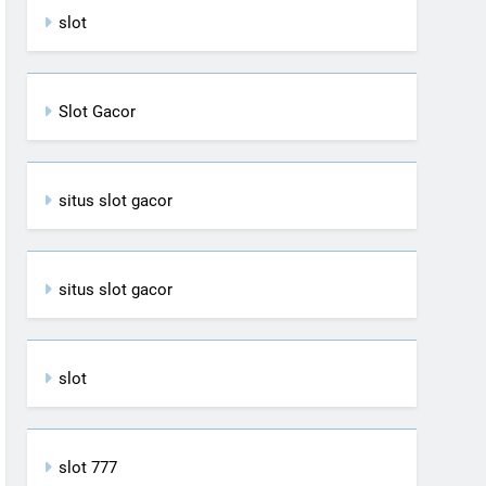
slot
Slot Gacor
situs slot gacor
situs slot gacor
slot
slot 777