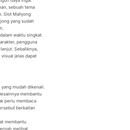
ngun daya ingat
ihan, sebuah tema
m. Slot Mahjong
jong yang sudah
n.
dalam waktu singkat.
 karakter, pengguna
lanjut. Sebaliknya,
visual jelas dapat
 yang mudah dikenali.
 desainnya membantu
dak perlu membaca
rsebut berkaitan
apat membantu
ernah melihat