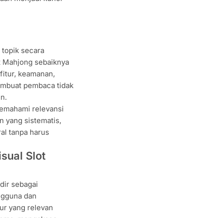
topik secara
t Mahjong sebaiknya
 fitur, keamanan,
embuat pembaca tidak
n.
memahami relevansi
 yang sistematis,
al tanpa harus
sual Slot
adir sebagai
ngguna dan
tur yang relevan