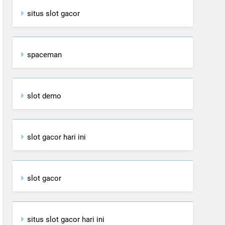
situs slot gacor
spaceman
slot demo
slot gacor hari ini
slot gacor
situs slot gacor hari ini