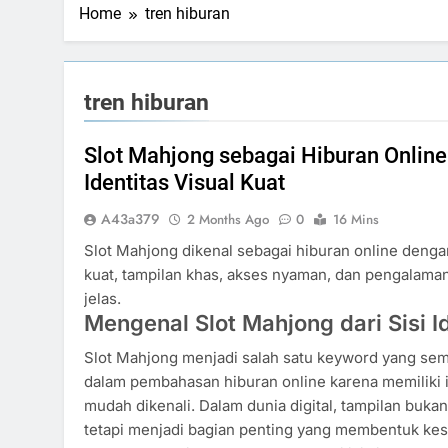
Home
tren hiburan
tren hiburan
Slot Mahjong sebagai Hiburan Onlin
Identitas Visual Kuat
A43a379
2 Months Ago
0
16 Mins
Slot Mahjong dikenal sebagai hiburan online dengan
kuat, tampilan khas, akses nyaman, dan pengalam
jelas.
Mengenal Slot Mahjong dari Sisi Id
Slot Mahjong menjadi salah satu keyword yang se
dalam pembahasan hiburan online karena memiliki i
mudah dikenali. Dalam dunia digital, tampilan buka
tetapi menjadi bagian penting yang membentuk ke