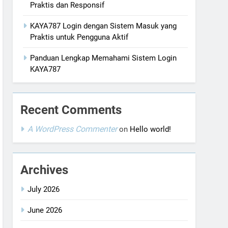
Praktis dan Responsif
KAYA787 Login dengan Sistem Masuk yang
Praktis untuk Pengguna Aktif
Panduan Lengkap Memahami Sistem Login
KAYA787
Recent Comments
A WordPress Commenter
on
Hello world!
Archives
July 2026
June 2026