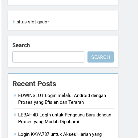
situs slot gacor
Search
SEARCH
Recent Posts
EDWINSLOT Login melalui Android dengan
Proses yang Efisien dan Terarah
LEBAH4D Login untuk Pengguna Baru dengan
Proses yang Mudah Dipahami
Login KAYA787 untuk Akses Harian yang