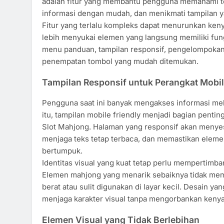
adalah fitur yang membantu pengguna memahami 
informasi dengan mudah, dan menikmati tampilan 
Fitur yang terlalu kompleks dapat menurunkan ke
lebih menyukai elemen yang langsung memiliki fungs
menu panduan, tampilan responsif, pengelompokan
penempatan tombol yang mudah ditemukan.
Tampilan Responsif untuk Perangkat Mobi
Pengguna saat ini banyak mengakses informasi mel
itu, tampilan mobile friendly menjadi bagian penti
Slot Mahjong. Halaman yang responsif akan menyes
menjaga teks tetap terbaca, dan memastikan elemen 
bertumpuk.
Identitas visual yang kuat tetap perlu mempertimb
Elemen mahjong yang menarik sebaiknya tidak mem
berat atau sulit digunakan di layar kecil. Desain y
menjaga karakter visual tanpa mengorbankan keny
Elemen Visual yang Tidak Berlebihan