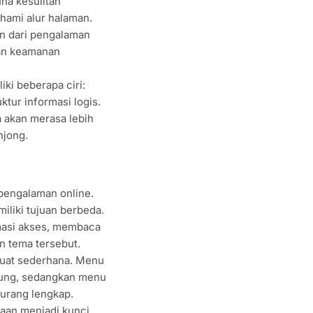
una kesulitan
ami alur halaman.
ian dari pengalaman
dan keamanan
ki beberapa ciri:
ktur informasi logis.
a akan merasa lebih
hjong.
 pengalaman online.
liki tujuan berbeda.
masi akses, membaca
n tema tersebut.
buat sederhana. Menu
gung, sedangkan menu
kurang lengkap.
aan menjadi kunci