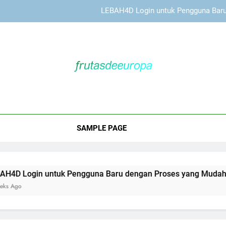
LEBAH4D Login untuk Pengguna Bar
Login KAYA787 untuk Aks
KAYA787 Login dengan Sistem Mas
EDWINSLOT Login melalui Android de
tas De Europa
LEBAH4D Login untuk Pengguna Bar
Buah Segar Berkualitas Langsung Dari Eropa Dengan Frutas De
Login KAYA787 untuk Aks
SAMPLE PAGE
KAYA787 Login dengan Sistem Mas
ntuk Pengguna Baru dengan Proses yang Mudah Dipahami