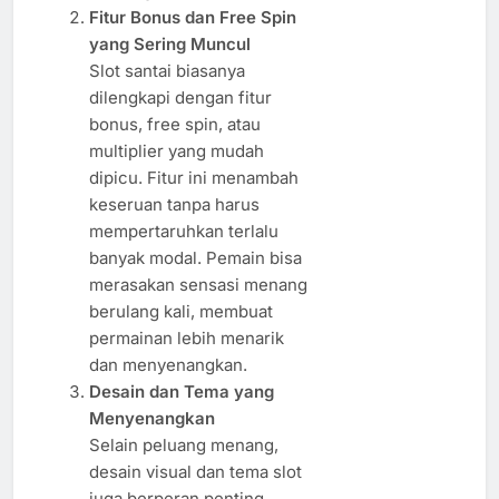
Fitur Bonus dan Free Spin
yang Sering Muncul
Slot santai biasanya
dilengkapi dengan fitur
bonus, free spin, atau
multiplier yang mudah
dipicu. Fitur ini menambah
keseruan tanpa harus
mempertaruhkan terlalu
banyak modal. Pemain bisa
merasakan sensasi menang
berulang kali, membuat
permainan lebih menarik
dan menyenangkan.
Desain dan Tema yang
Menyenangkan
Selain peluang menang,
desain visual dan tema slot
juga berperan penting