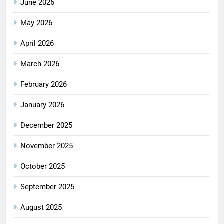
June 2026
May 2026
April 2026
March 2026
February 2026
January 2026
December 2025
November 2025
October 2025
September 2025
August 2025