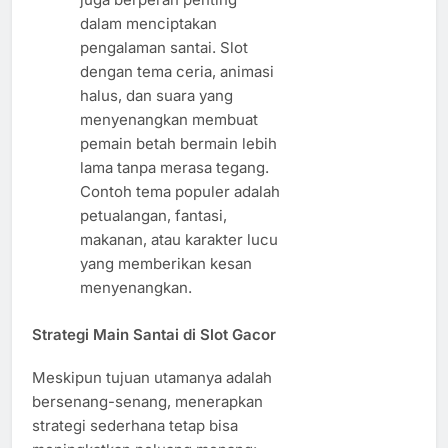
dalam menciptakan
pengalaman santai. Slot
dengan tema ceria, animasi
halus, dan suara yang
menyenangkan membuat
pemain betah bermain lebih
lama tanpa merasa tegang.
Contoh tema populer adalah
petualangan, fantasi,
makanan, atau karakter lucu
yang memberikan kesan
menyenangkan.
Strategi Main Santai di Slot Gacor
Meskipun tujuan utamanya adalah
bersenang-senang, menerapkan
strategi sederhana tetap bisa