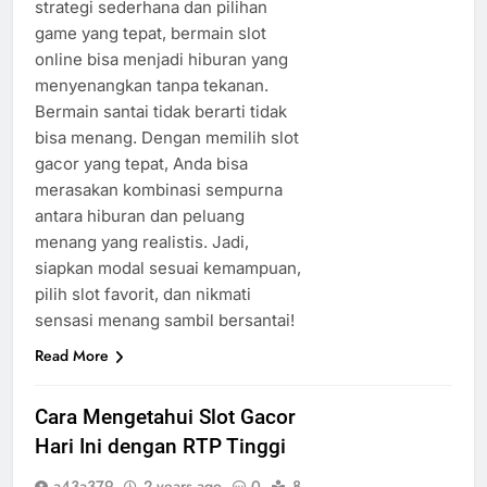
strategi sederhana dan pilihan
game yang tepat, bermain slot
online bisa menjadi hiburan yang
menyenangkan tanpa tekanan.
Bermain santai tidak berarti tidak
bisa menang. Dengan memilih slot
gacor yang tepat, Anda bisa
merasakan kombinasi sempurna
antara hiburan dan peluang
menang yang realistis. Jadi,
siapkan modal sesuai kemampuan,
pilih slot favorit, dan nikmati
sensasi menang sambil bersantai!
Read More
Cara Mengetahui Slot Gacor
Hari Ini dengan RTP Tinggi
a43a379
2 years ago
0
8