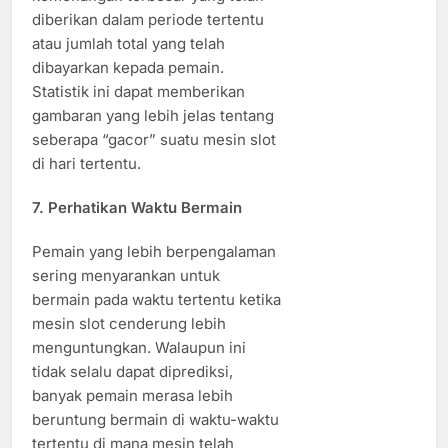
diberikan dalam periode tertentu
atau jumlah total yang telah
dibayarkan kepada pemain.
Statistik ini dapat memberikan
gambaran yang lebih jelas tentang
seberapa “gacor” suatu mesin slot
di hari tertentu.
7.
Perhatikan Waktu Bermain
Pemain yang lebih berpengalaman
sering menyarankan untuk
bermain pada waktu tertentu ketika
mesin slot cenderung lebih
menguntungkan. Walaupun ini
tidak selalu dapat diprediksi,
banyak pemain merasa lebih
beruntung bermain di waktu-waktu
tertentu di mana mesin telah