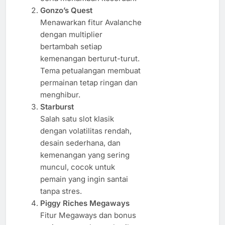
Gonzo’s Quest
Menawarkan fitur Avalanche
dengan multiplier
bertambah setiap
kemenangan berturut-turut.
Tema petualangan membuat
permainan tetap ringan dan
menghibur.
Starburst
Salah satu slot klasik
dengan volatilitas rendah,
desain sederhana, dan
kemenangan yang sering
muncul, cocok untuk
pemain yang ingin santai
tanpa stres.
Piggy Riches Megaways
Fitur Megaways dan bonus