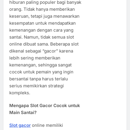
hiburan paling populer bagi banyak
orang. Tidak hanya memberikan
keseruan, tetapi juga menawarkan
kesempatan untuk mendapatkan
kemenangan dengan cara yang
santai. Namun, tidak semua slot
online dibuat sama. Beberapa slot
dikenal sebagai “gacor” karena
lebih sering memberikan
kemenangan, sehingga sangat
cocok untuk pemain yang ingin
bersantai tanpa harus terlalu
serius memikirkan strategi
kompleks.
Mengapa Slot Gacor Cocok untuk
Main Santai?
Slot gacor
online memiliki