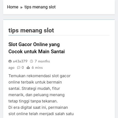
Home
tips menang slot
tips menang slot
Slot Gacor Online yang
Cocok untuk Main Santai
a43a379
7 months
ago
0
6 mins
Temukan rekomendasi slot gacor
online terbaik untuk bermain
santai. Strategi mudah, fitur
menarik, dan peluang menang
tetap tinggi tanpa tekanan.
Di era digital saat ini, permainan
slot online telah menjadi salah satu