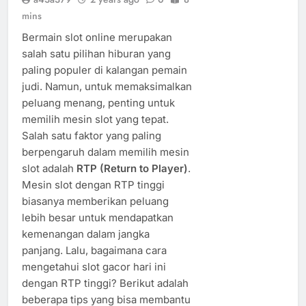
mins
Bermain slot online merupakan
salah satu pilihan hiburan yang
paling populer di kalangan pemain
judi. Namun, untuk memaksimalkan
peluang menang, penting untuk
memilih mesin slot yang tepat.
Salah satu faktor yang paling
berpengaruh dalam memilih mesin
slot adalah
RTP (Return to Player)
.
Mesin slot dengan RTP tinggi
biasanya memberikan peluang
lebih besar untuk mendapatkan
kemenangan dalam jangka
panjang. Lalu, bagaimana cara
mengetahui slot gacor hari ini
dengan RTP tinggi? Berikut adalah
beberapa tips yang bisa membantu