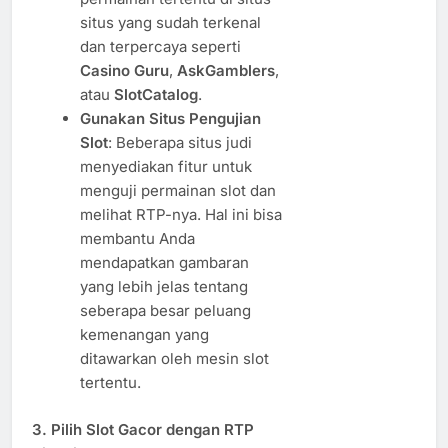
situs yang sudah terkenal
dan terpercaya seperti
Casino Guru
,
AskGamblers
,
atau
SlotCatalog
.
Gunakan Situs Pengujian
Slot
: Beberapa situs judi
menyediakan fitur untuk
menguji permainan slot dan
melihat RTP-nya. Hal ini bisa
membantu Anda
mendapatkan gambaran
yang lebih jelas tentang
seberapa besar peluang
kemenangan yang
ditawarkan oleh mesin slot
tertentu.
3.
Pilih Slot Gacor dengan RTP