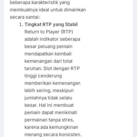
beberapa karakteristik yang
membuatnya ideal untuk dimainkan
secara santai:
Tingkat RTP yang Stabil
Return to Player (RTP)
adalah indikator seberapa
besar peluang pemain
mendapatkan kembali
kemenangan dari total
taruhan. Slot dengan RTP
tinggi cenderung
memberikan kemenangan
lebih sering, meskipun
jumlahnya tidak selalu
besar. Hal ini membuat
pemain dapat menikmati
permainan tanpa stres,
karena ada kemungkinan
menang secara konsisten.