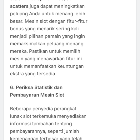
scatters
juga dapat meningkatkan
peluang Anda untuk menang lebih
besar. Mesin slot dengan fitur-fitur
bonus yang menarik sering kali
menjadi pilihan pemain yang ingin
memaksimalkan peluang menang
mereka. Pastikan untuk memilih
mesin yang menawarkan fitur ini
untuk memanfaatkan keuntungan
ekstra yang tersedia.
6.
Periksa Statistik dan
Pembayaran Mesin Slot
Beberapa penyedia perangkat
lunak slot terkemuka menyediakan
informasi tambahan tentang
pembayarannya, seperti jumlah
kemenangan terbesar yang telah