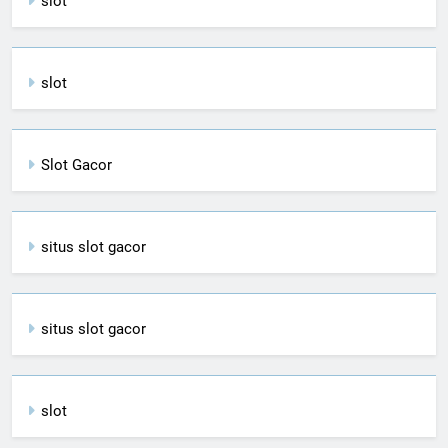
slot
slot
Slot Gacor
situs slot gacor
situs slot gacor
slot