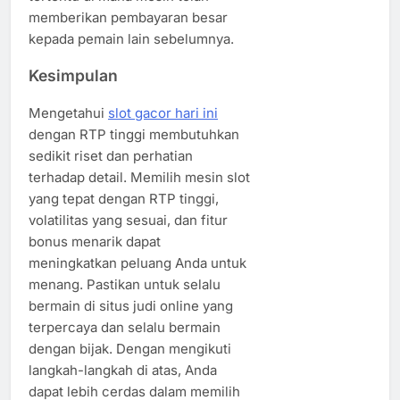
memberikan pembayaran besar
kepada pemain lain sebelumnya.
Kesimpulan
Mengetahui
slot gacor hari ini
dengan RTP tinggi membutuhkan
sedikit riset dan perhatian
terhadap detail. Memilih mesin slot
yang tepat dengan RTP tinggi,
volatilitas yang sesuai, dan fitur
bonus menarik dapat
meningkatkan peluang Anda untuk
menang. Pastikan untuk selalu
bermain di situs judi online yang
terpercaya dan selalu bermain
dengan bijak. Dengan mengikuti
langkah-langkah di atas, Anda
dapat lebih cerdas dalam memilih