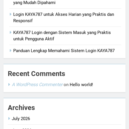
yang Mudah Dipahami
Login KAYA787 untuk Akses Harian yang Praktis dan
Responsif
KAYA787 Login dengan Sistem Masuk yang Praktis
untuk Pengguna Aktif
Panduan Lengkap Memahami Sistem Login KAYA787
Recent Comments
A WordPress Commenter
on
Hello world!
Archives
July 2026