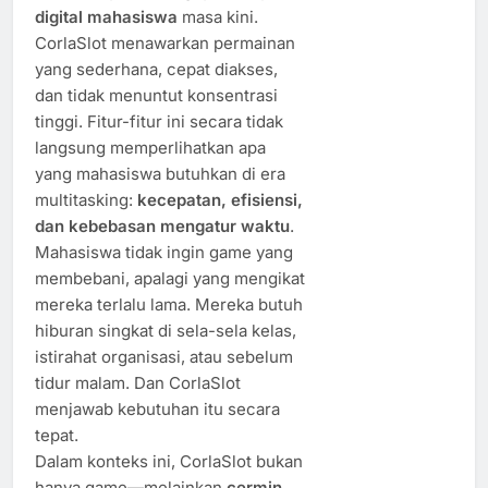
digital mahasiswa
masa kini.
CorlaSlot menawarkan permainan
yang sederhana, cepat diakses,
dan tidak menuntut konsentrasi
tinggi. Fitur-fitur ini secara tidak
langsung memperlihatkan apa
yang mahasiswa butuhkan di era
multitasking:
kecepatan, efisiensi,
dan kebebasan mengatur waktu
.
Mahasiswa tidak ingin game yang
membebani, apalagi yang mengikat
mereka terlalu lama. Mereka butuh
hiburan singkat di sela-sela kelas,
istirahat organisasi, atau sebelum
tidur malam. Dan CorlaSlot
menjawab kebutuhan itu secara
tepat.
Dalam konteks ini, CorlaSlot bukan
hanya game—melainkan
cermin