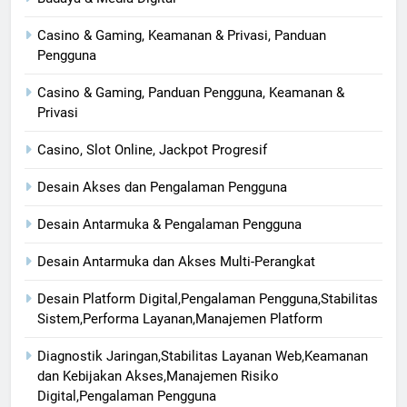
Casino & Gaming, Keamanan & Privasi, Panduan
Pengguna
Casino & Gaming, Panduan Pengguna, Keamanan &
Privasi
Casino, Slot Online, Jackpot Progresif
Desain Akses dan Pengalaman Pengguna
Desain Antarmuka & Pengalaman Pengguna
Desain Antarmuka dan Akses Multi-Perangkat
Desain Platform Digital,Pengalaman Pengguna,Stabilitas
Sistem,Performa Layanan,Manajemen Platform
Diagnostik Jaringan,Stabilitas Layanan Web,Keamanan
dan Kebijakan Akses,Manajemen Risiko
Digital,Pengalaman Pengguna