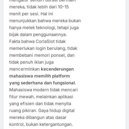
mereka, tidak lebih dari 10–15
menit per sesi. Hal ini
menunjukkan bahwa mereka bukan
hanya melek teknologi, tetapi juga
bijak dalam penggunaannya.
Fakta bahwa CorlaSlot tidak
memerlukan login berulang, tidak
membebani memori ponsel, dan
tidak penuh iklan juga
mencerminkan
kecenderungan
mahasiswa memilih platform
yang sederhana dan fungsional
.
Mahasiswa modern tidak mencari
fitur mewah, melainkan aplikasi
yang efisien dan tidak menyita
ruang pikiran. Gaya hidup digital
mereka dibangun atas dasar
kontrol, bukan ketergantungan.