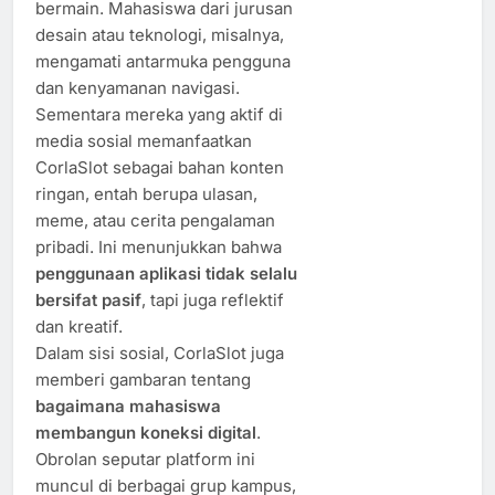
bermain. Mahasiswa dari jurusan
desain atau teknologi, misalnya,
mengamati antarmuka pengguna
dan kenyamanan navigasi.
Sementara mereka yang aktif di
media sosial memanfaatkan
CorlaSlot sebagai bahan konten
ringan, entah berupa ulasan,
meme, atau cerita pengalaman
pribadi. Ini menunjukkan bahwa
penggunaan aplikasi tidak selalu
bersifat pasif
, tapi juga reflektif
dan kreatif.
Dalam sisi sosial, CorlaSlot juga
memberi gambaran tentang
bagaimana mahasiswa
membangun koneksi digital
.
Obrolan seputar platform ini
muncul di berbagai grup kampus,