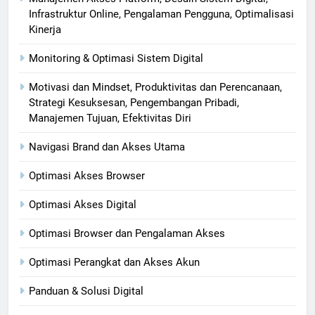
Infrastruktur Online, Pengalaman Pengguna, Optimalisasi
Kinerja
Monitoring & Optimasi Sistem Digital
Motivasi dan Mindset, Produktivitas dan Perencanaan,
Strategi Kesuksesan, Pengembangan Pribadi,
Manajemen Tujuan, Efektivitas Diri
Navigasi Brand dan Akses Utama
Optimasi Akses Browser
Optimasi Akses Digital
Optimasi Browser dan Pengalaman Akses
Optimasi Perangkat dan Akses Akun
Panduan & Solusi Digital