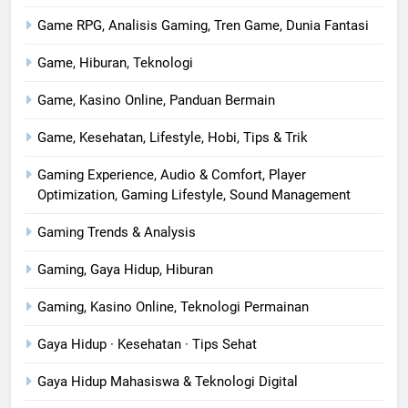
Game RPG, Analisis Gaming, Tren Game, Dunia Fantasi
Game, Hiburan, Teknologi
Game, Kasino Online, Panduan Bermain
Game, Kesehatan, Lifestyle, Hobi, Tips & Trik
Gaming Experience, Audio & Comfort, Player
Optimization, Gaming Lifestyle, Sound Management
Gaming Trends & Analysis
Gaming, Gaya Hidup, Hiburan
Gaming, Kasino Online, Teknologi Permainan
Gaya Hidup · Kesehatan · Tips Sehat
Gaya Hidup Mahasiswa & Teknologi Digital