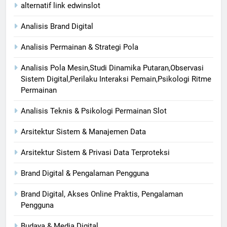
alternatif link edwinslot
Analisis Brand Digital
Analisis Permainan & Strategi Pola
Analisis Pola Mesin,Studi Dinamika Putaran,Observasi
Sistem Digital,Perilaku Interaksi Pemain,Psikologi Ritme
Permainan
Analisis Teknis & Psikologi Permainan Slot
Arsitektur Sistem & Manajemen Data
Arsitektur Sistem & Privasi Data Terproteksi
Brand Digital & Pengalaman Pengguna
Brand Digital, Akses Online Praktis, Pengalaman
Pengguna
Budaya & Media Digital