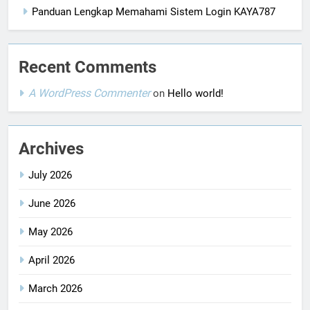
Panduan Lengkap Memahami Sistem Login KAYA787
Recent Comments
A WordPress Commenter
on
Hello world!
Archives
July 2026
June 2026
May 2026
April 2026
March 2026