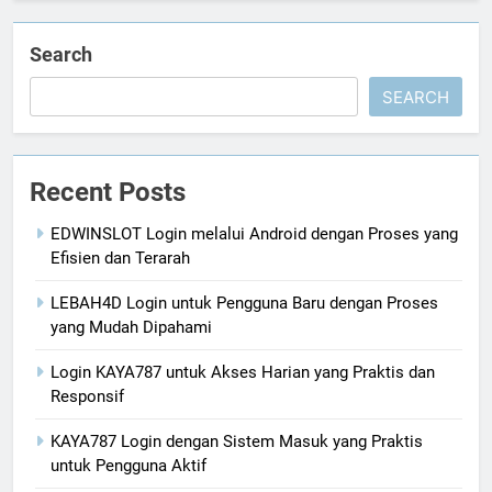
Search
SEARCH
Recent Posts
EDWINSLOT Login melalui Android dengan Proses yang
Efisien dan Terarah
LEBAH4D Login untuk Pengguna Baru dengan Proses
yang Mudah Dipahami
Login KAYA787 untuk Akses Harian yang Praktis dan
Responsif
KAYA787 Login dengan Sistem Masuk yang Praktis
untuk Pengguna Aktif