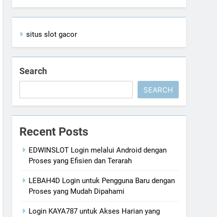
situs slot gacor
Search
SEARCH
Recent Posts
EDWINSLOT Login melalui Android dengan
Proses yang Efisien dan Terarah
LEBAH4D Login untuk Pengguna Baru dengan
Proses yang Mudah Dipahami
Login KAYA787 untuk Akses Harian yang