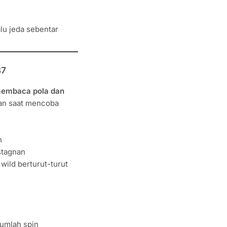
lu jeda sebentar
87
membaca pola dan
kan saat mencoba
n
stagnan
wild berturut-turut
jumlah spin