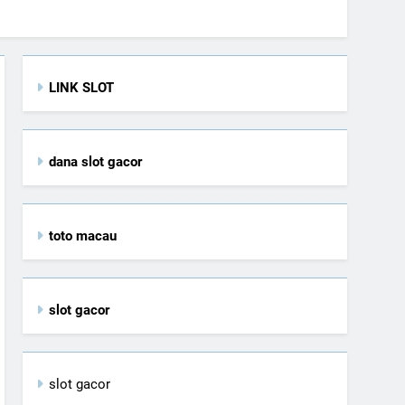
LINK SLOT
dana slot gacor
toto macau
slot gacor
slot gacor