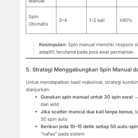
Manual
Spin
3–4
1–2 kali
±90%
Otomatis
Kesimpulan:
Spin manual memiliki respons s
adaptif, terutama pada pola awal permainan.
5. Strategi Menggabungkan Spin Manual d
Untuk mendapatkan hasil maksimal, strategi kombin
dianjurkan:
Gunakan spin manual untuk 30 spin awal
→ 
dan wild
Jika scatter muncul dua kali tanpa bonus
, 
30 spin auto
Berikan jeda 10–15 detik setiap 50 auto-spi
“nafas” pada sistem