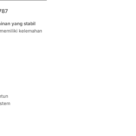
a787
inan yang stabil
a memiliki kelemahan
ntun
istem