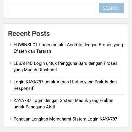
SEARCH
Recent Posts
EDWINSLOT Login melalui Android dengan Proses yang
Efisien dan Terarah
LEBAH4D Login untuk Pengguna Baru dengan Proses
yang Mudah Dipahami
Login KAYA787 untuk Akses Harian yang Praktis dan
Responsif
KAYA787 Login dengan Sistem Masuk yang Praktis
untuk Pengguna Aktif
Panduan Lengkap Memahami Sistem Login KAYA787