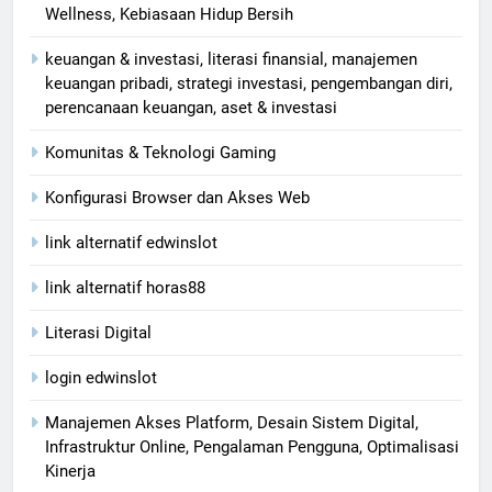
Wellness, Kebiasaan Hidup Bersih
keuangan & investasi, literasi finansial, manajemen
keuangan pribadi, strategi investasi, pengembangan diri,
perencanaan keuangan, aset & investasi
Komunitas & Teknologi Gaming
Konfigurasi Browser dan Akses Web
link alternatif edwinslot
link alternatif horas88
Literasi Digital
login edwinslot
Manajemen Akses Platform, Desain Sistem Digital,
Infrastruktur Online, Pengalaman Pengguna, Optimalisasi
Kinerja