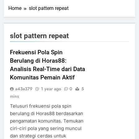
Home
slot pattern repeat
slot pattern repeat
Frekuensi Pola Spin
Berulang di Horas88:
Analisis Real-Time dari Data
Komunitas Pemain Aktif
a43a379
1 year ago
0
5
mins
Telusuri frekuensi pola spin
berulang di Horas88 berdasarkan
pengamatan komunitas. Temukan
ciri-ciri pola yang sering muncul
dan strategi cerdas untuk