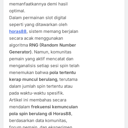
memanfaatkannya demi hasil
optimal.
Dalam permainan slot digital
seperti yang ditawarkan oleh
horas88
, sistem memang berjalan
secara acak menggunakan
algoritma
RNG (Random Number
Generator)
. Namun, komunitas
pemain yang aktif mencatat dan
menganalisis setiap sesi spin telah
menemukan bahwa
pola tertentu
kerap muncul berulang
, terutama
dalam jumlah spin tertentu atau
pada waktu-waktu spesifik.
Artikel ini membahas secara
mendalam
frekuensi kemunculan
pola spin berulang di Horas88
,
berdasarkan data komunitas,
forum pemain, dan eksperimen