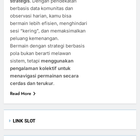
strategis
. Dengan pendekatan
berbasis data komunitas dan
observasi harian, kamu bisa
bermain lebih efisien, menghindari
sesi “kering”, dan memaksimalkan
peluang kemenangan.
Bermain dengan strategi berbasis
pola bukan berarti melawan
sistem, tetapi
menggunakan
pengalaman kolektif untuk
menavigasi permainan secara
cerdas dan terukur
.
Read More
LINK SLOT