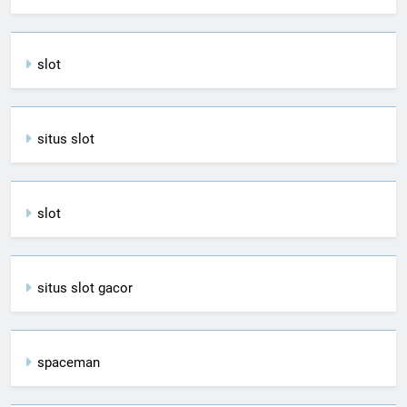
slot
situs slot
slot
situs slot gacor
spaceman