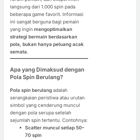
langsung dari 1.000 spin pada
beberapa game favorit. Informasi
ini sangat berguna bagi pemain
yang ingin
mengoptimalkan
strategi bermain berdasarkan
pola, bukan hanya peluang acak
semata
.
Apa yang Dimaksud dengan
Pola Spin Berulang?
Pola spin berulang
adalah
serangkaian peristiwa atau urutan
simbol yang cenderung muncul
dengan pola serupa setelah
sejumlah spin tertentu. Contohnya:
Scatter muncul setiap 50–
70 spin