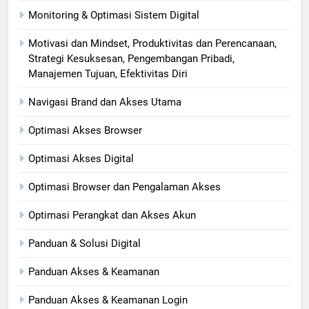
Monitoring & Optimasi Sistem Digital
Motivasi dan Mindset, Produktivitas dan Perencanaan,
Strategi Kesuksesan, Pengembangan Pribadi,
Manajemen Tujuan, Efektivitas Diri
Navigasi Brand dan Akses Utama
Optimasi Akses Browser
Optimasi Akses Digital
Optimasi Browser dan Pengalaman Akses
Optimasi Perangkat dan Akses Akun
Panduan & Solusi Digital
Panduan Akses & Keamanan
Panduan Akses & Keamanan Login