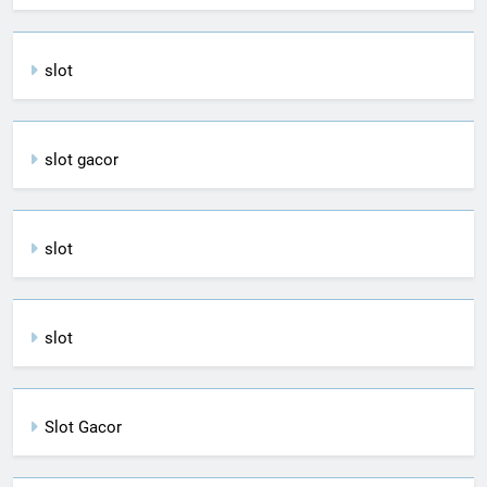
slot
slot gacor
slot
slot
Slot Gacor