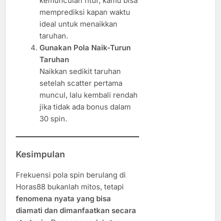
kemunculan fitur, kamu bisa
memprediksi kapan waktu
ideal untuk menaikkan
taruhan.
Gunakan Pola Naik-Turun
Taruhan
Naikkan sedikit taruhan
setelah scatter pertama
muncul, lalu kembali rendah
jika tidak ada bonus dalam
30 spin.
Kesimpulan
Frekuensi pola spin berulang di
Horas88 bukanlah mitos, tetapi
fenomena nyata yang bisa
diamati dan dimanfaatkan secara