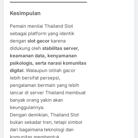
Kesimpulan
Pemain menilai Thailand Slot
sebagai platform yang identik
dengan
slot gacor
karena
didukung oleh
stabilitas server,
keamanan data, kenyamanan
psikologis, serta narasi komunitas
digital
. Walaupun istilah gacor
lebih bersifat persepsi,
pengalaman bermain yang lebih
lancar di server Thailand membuat
banyak orang yakin akan
keunggulannya.
Dengan demikian, Thailand Slot
bukan sekadar tren, tetapi simbol
dari bagaimana teknologi dan
komunitas membentuk