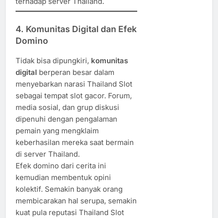
terhadap server Thailand.
4. Komunitas Digital dan Efek
Domino
Tidak bisa dipungkiri,
komunitas
digital
berperan besar dalam
menyebarkan narasi Thailand Slot
sebagai tempat slot gacor. Forum,
media sosial, dan grup diskusi
dipenuhi dengan pengalaman
pemain yang mengklaim
keberhasilan mereka saat bermain
di server Thailand.
Efek domino dari cerita ini
kemudian membentuk opini
kolektif. Semakin banyak orang
membicarakan hal serupa, semakin
kuat pula reputasi Thailand Slot