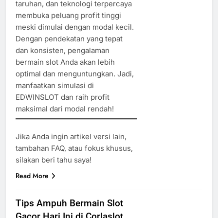
taruhan, dan teknologi terpercaya
membuka peluang profit tinggi
meski dimulai dengan modal kecil.
Dengan pendekatan yang tepat
dan konsisten, pengalaman
bermain slot Anda akan lebih
optimal dan menguntungkan. Jadi,
manfaatkan simulasi di
EDWINSLOT dan raih profit
maksimal dari modal rendah!
Jika Anda ingin artikel versi lain,
tambahan FAQ, atau fokus khusus,
silakan beri tahu saya!
Read More
Tips Ampuh Bermain Slot
Gacor Hari Ini di Corlaslot