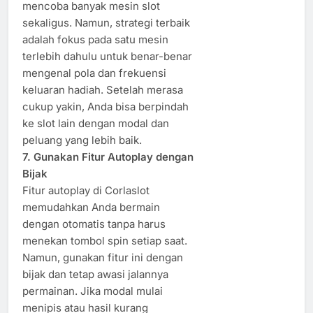
mencoba banyak mesin slot
sekaligus. Namun, strategi terbaik
adalah fokus pada satu mesin
terlebih dahulu untuk benar-benar
mengenal pola dan frekuensi
keluaran hadiah. Setelah merasa
cukup yakin, Anda bisa berpindah
ke slot lain dengan modal dan
peluang yang lebih baik.
7. Gunakan Fitur Autoplay dengan
Bijak
Fitur autoplay di Corlaslot
memudahkan Anda bermain
dengan otomatis tanpa harus
menekan tombol spin setiap saat.
Namun, gunakan fitur ini dengan
bijak dan tetap awasi jalannya
permainan. Jika modal mulai
menipis atau hasil kurang