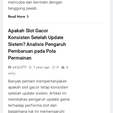
mencoba dan bermain dengan
tanggung jawab.
Read More
Apakah Slot Gacor
Konsisten Setelah Update
Sistem? Analisis Pengaruh
Pembaruan pada Pola
Permainan
a43a379
1 year ago
0
6
mins
Banyak pemain mempertanyakan
apakah slot gacor tetap konsisten
setelah update sistem. Artikel ini
membahas pengaruh update game
terhadap performa slot dan
bagaimana hal ini memengaruhi