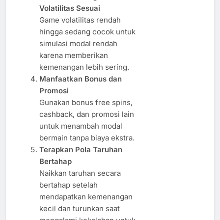
Volatilitas Sesuai
Game volatilitas rendah
hingga sedang cocok untuk
simulasi modal rendah
karena memberikan
kemenangan lebih sering.
Manfaatkan Bonus dan
Promosi
Gunakan bonus free spins,
cashback, dan promosi lain
untuk menambah modal
bermain tanpa biaya ekstra.
Terapkan Pola Taruhan
Bertahap
Naikkan taruhan secara
bertahap setelah
mendapatkan kemenangan
kecil dan turunkan saat