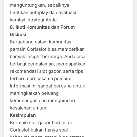
menguntungkan, sebaiknya
hentikan autoplay dan evaluasi
kembali strategi Anda.
8. Ikuti Komunitas dan Forum
Diskusi
Bergabung dalam komunitas
pemain Corlaslot bisa memberikan
banyak insight berharga. Anda bisa
berbagi pengalaman, mendapatkan
rekomendasi slot gacor, serta tips
terbaru dari sesama pemain.
Informasi ini sangat berguna untuk
meningkatkan peluang
kemenangan dan menghindari
kesalahan umum.
Kesimpulan
Bermain slot gacor hari ini di
Corlaslot bukan hanya soal