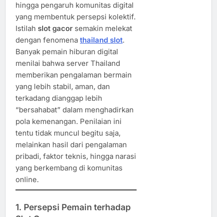
hingga pengaruh komunitas digital
yang membentuk persepsi kolektif.
Istilah
slot gacor
semakin melekat
dengan fenomena
thailand slot
.
Banyak pemain hiburan digital
menilai bahwa server Thailand
memberikan pengalaman bermain
yang lebih stabil, aman, dan
terkadang dianggap lebih
“bersahabat” dalam menghadirkan
pola kemenangan. Penilaian ini
tentu tidak muncul begitu saja,
melainkan hasil dari pengalaman
pribadi, faktor teknis, hingga narasi
yang berkembang di komunitas
online.
1. Persepsi Pemain terhadap