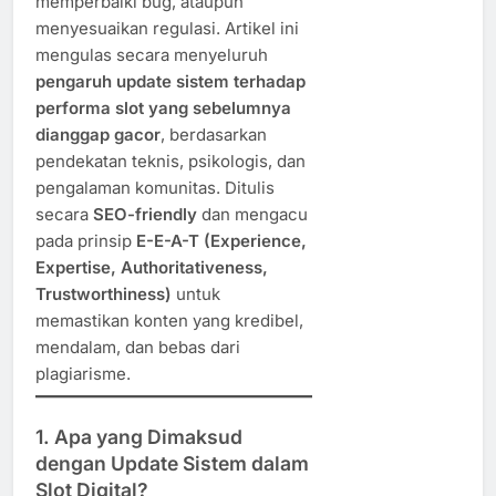
memperbaiki bug, ataupun
menyesuaikan regulasi. Artikel ini
mengulas secara menyeluruh
pengaruh update sistem terhadap
performa slot yang sebelumnya
dianggap gacor
, berdasarkan
pendekatan teknis, psikologis, dan
pengalaman komunitas. Ditulis
secara
SEO-friendly
dan mengacu
pada prinsip
E-E-A-T (Experience,
Expertise, Authoritativeness,
Trustworthiness)
untuk
memastikan konten yang kredibel,
mendalam, dan bebas dari
plagiarisme.
1. Apa yang Dimaksud
dengan Update Sistem dalam
Slot Digital?