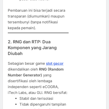
Pembaruan ini bisa terjadi secara
transparan (diumumkan) maupun
tersembunyi (tanpa notifikasi
kepada pemain).
2. RNG dan RTP: Dua
Komponen yang Jarang
Diubah
Sebagian besar game
slot gacor
dikendalikan oleh
RNG (Random
Number Generator)
yang
disertifikasi oleh lembaga
independen seperti eCOGRA,
iTech Labs, atau GLI. RNG bersifat:
Stabil dan terisolasi
Tidak dipengaruhi tampilan