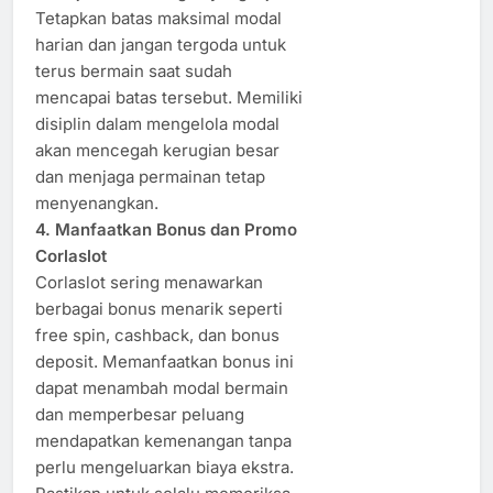
Tetapkan batas maksimal modal
harian dan jangan tergoda untuk
terus bermain saat sudah
mencapai batas tersebut. Memiliki
disiplin dalam mengelola modal
akan mencegah kerugian besar
dan menjaga permainan tetap
menyenangkan.
4. Manfaatkan Bonus dan Promo
Corlaslot
Corlaslot sering menawarkan
berbagai bonus menarik seperti
free spin, cashback, dan bonus
deposit. Memanfaatkan bonus ini
dapat menambah modal bermain
dan memperbesar peluang
mendapatkan kemenangan tanpa
perlu mengeluarkan biaya ekstra.