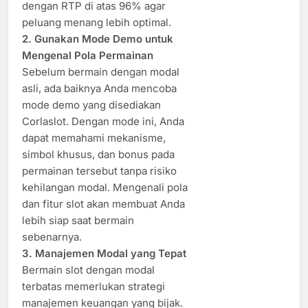
dengan RTP di atas 96% agar
peluang menang lebih optimal.
2. Gunakan Mode Demo untuk
Mengenal Pola Permainan
Sebelum bermain dengan modal
asli, ada baiknya Anda mencoba
mode demo yang disediakan
Corlaslot. Dengan mode ini, Anda
dapat memahami mekanisme,
simbol khusus, dan bonus pada
permainan tersebut tanpa risiko
kehilangan modal. Mengenali pola
dan fitur slot akan membuat Anda
lebih siap saat bermain
sebenarnya.
3. Manajemen Modal yang Tepat
Bermain slot dengan modal
terbatas memerlukan strategi
manajemen keuangan yang bijak.