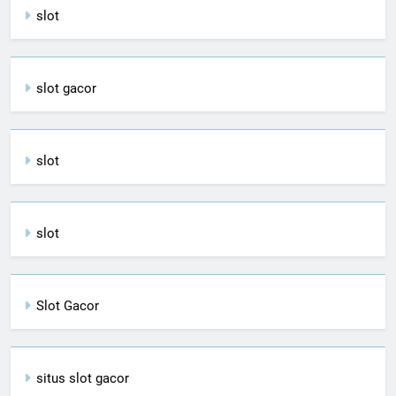
slot
slot gacor
slot
slot
Slot Gacor
situs slot gacor