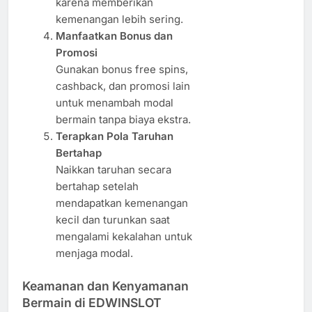
karena memberikan
kemenangan lebih sering.
Manfaatkan Bonus dan
Promosi
Gunakan bonus free spins,
cashback, dan promosi lain
untuk menambah modal
bermain tanpa biaya ekstra.
Terapkan Pola Taruhan
Bertahap
Naikkan taruhan secara
bertahap setelah
mendapatkan kemenangan
kecil dan turunkan saat
mengalami kekalahan untuk
menjaga modal.
Keamanan dan Kenyamanan
Bermain di EDWINSLOT