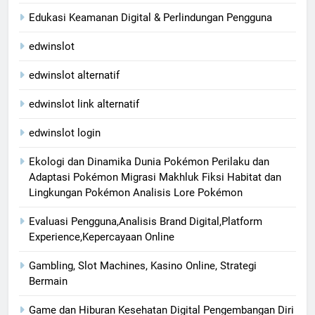
Edukasi Keamanan Digital & Perlindungan Pengguna
edwinslot
edwinslot alternatif
edwinslot link alternatif
edwinslot login
Ekologi dan Dinamika Dunia Pokémon Perilaku dan
Adaptasi Pokémon Migrasi Makhluk Fiksi Habitat dan
Lingkungan Pokémon Analisis Lore Pokémon
Evaluasi Pengguna,Analisis Brand Digital,Platform
Experience,Kepercayaan Online
Gambling, Slot Machines, Kasino Online, Strategi
Bermain
Game dan Hiburan Kesehatan Digital Pengembangan Diri