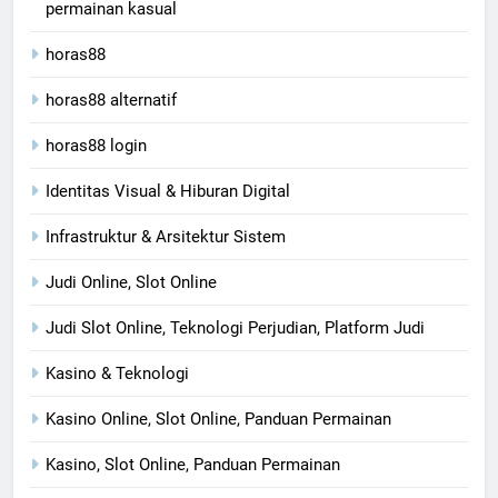
permainan kasual
horas88
horas88 alternatif
horas88 login
Identitas Visual & Hiburan Digital
Infrastruktur & Arsitektur Sistem
Judi Online, Slot Online
Judi Slot Online, Teknologi Perjudian, Platform Judi
Kasino & Teknologi
Kasino Online, Slot Online, Panduan Permainan
Kasino, Slot Online, Panduan Permainan