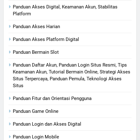
Panduan Akses Digital, Keamanan Akun, Stabilitas
Platform
Panduan Akses Harian
Panduan Akses Platform Digital
Panduan Bermain Slot
Panduan Daftar Akun, Panduan Login Situs Resmi, Tips
Keamanan Akun, Tutorial Bermain Online, Strategi Akses
Situs Terpercaya, Panduan Pemula, Teknologi Akses
Situs
Panduan Fitur dan Orientasi Pengguna
Panduan Game Online
Panduan Login dan Akses Digital
Panduan Login Mobile