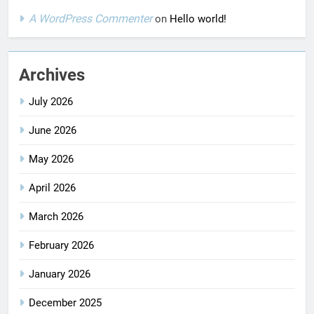
A WordPress Commenter
on
Hello world!
Archives
July 2026
June 2026
May 2026
April 2026
March 2026
February 2026
January 2026
December 2025