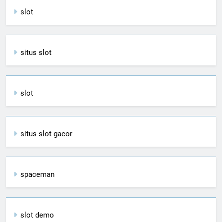
slot
situs slot
slot
situs slot gacor
spaceman
slot demo