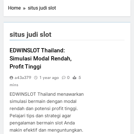
Home
situs judi slot
situs judi slot
EDWINSLOT Thailand:
Simulasi Modal Rendah,
Profit Tinggi
a43a379
1 year ago
0
5
mins
EDWINSLOT Thailand menawarkan
simulasi bermain dengan modal
rendah dan potensi profit tinggi.
Pelajari tips dan strategi agar
pengalaman bermain slot Anda
makin efektif dan menguntungkan.