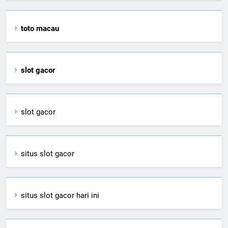
toto macau
slot gacor
slot gacor
situs slot gacor
situs slot gacor hari ini