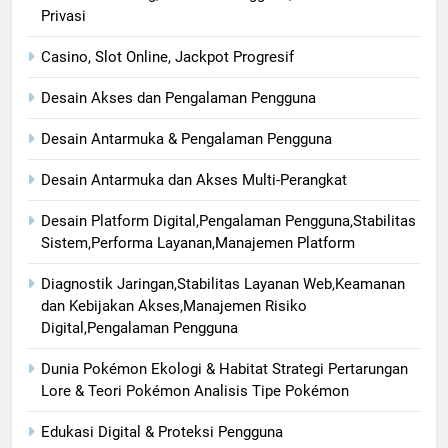
Privasi
Casino, Slot Online, Jackpot Progresif
Desain Akses dan Pengalaman Pengguna
Desain Antarmuka & Pengalaman Pengguna
Desain Antarmuka dan Akses Multi-Perangkat
Desain Platform Digital,Pengalaman Pengguna,Stabilitas
Sistem,Performa Layanan,Manajemen Platform
Diagnostik Jaringan,Stabilitas Layanan Web,Keamanan
dan Kebijakan Akses,Manajemen Risiko
Digital,Pengalaman Pengguna
Dunia Pokémon Ekologi & Habitat Strategi Pertarungan
Lore & Teori Pokémon Analisis Tipe Pokémon
Edukasi Digital & Proteksi Pengguna