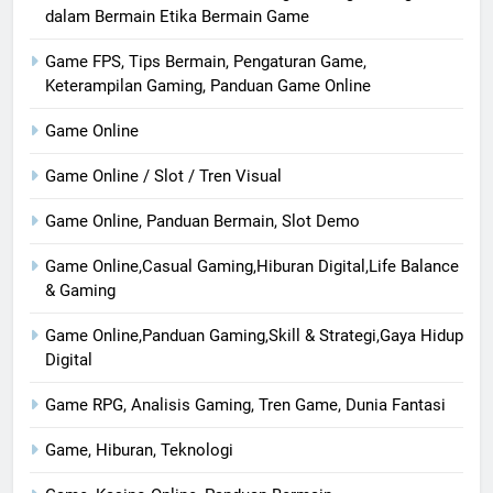
dalam Bermain Etika Bermain Game
Game FPS, Tips Bermain, Pengaturan Game,
Keterampilan Gaming, Panduan Game Online
Game Online
Game Online / Slot / Tren Visual
Game Online, Panduan Bermain, Slot Demo
Game Online,Casual Gaming,Hiburan Digital,Life Balance
& Gaming
Game Online,Panduan Gaming,Skill & Strategi,Gaya Hidup
Digital
Game RPG, Analisis Gaming, Tren Game, Dunia Fantasi
Game, Hiburan, Teknologi