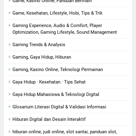
Game, Kasino Online, Panduan Bermain
Game, Kesehatan, Lifestyle, Hobi, Tips & Trik
Gaming Experience, Audio & Comfort, Player
Optimization, Gaming Lifestyle, Sound Management
Gaming Trends & Analysis
Gaming, Gaya Hidup, Hiburan
Gaming, Kasino Online, Teknologi Permainan
Gaya Hidup · Kesehatan · Tips Sehat
Gaya Hidup Mahasiswa & Teknologi Digital
Glosarium Literasi Digital & Validasi Informasi
Hiburan Digital dan Desain Interaktif
hiburan online, judi online, slot santai, panduan slot,