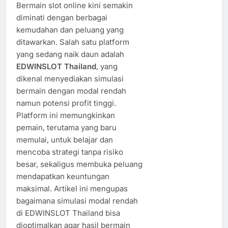
Bermain slot online kini semakin
diminati dengan berbagai
kemudahan dan peluang yang
ditawarkan. Salah satu platform
yang sedang naik daun adalah
EDWINSLOT Thailand
, yang
dikenal menyediakan simulasi
bermain dengan modal rendah
namun potensi profit tinggi.
Platform ini memungkinkan
pemain, terutama yang baru
memulai, untuk belajar dan
mencoba strategi tanpa risiko
besar, sekaligus membuka peluang
mendapatkan keuntungan
maksimal. Artikel ini mengupas
bagaimana simulasi modal rendah
di EDWINSLOT Thailand bisa
dioptimalkan agar hasil bermain