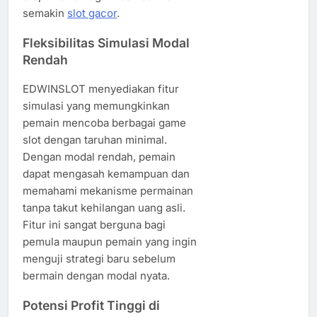
semakin
slot gacor
.
Fleksibilitas Simulasi Modal
Rendah
EDWINSLOT menyediakan fitur
simulasi yang memungkinkan
pemain mencoba berbagai game
slot dengan taruhan minimal.
Dengan modal rendah, pemain
dapat mengasah kemampuan dan
memahami mekanisme permainan
tanpa takut kehilangan uang asli.
Fitur ini sangat berguna bagi
pemula maupun pemain yang ingin
menguji strategi baru sebelum
bermain dengan modal nyata.
Potensi Profit Tinggi di