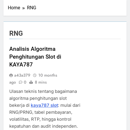
Home
RNG
RNG
Analisis Algoritma
Penghitungan Slot di
KAYA787
a43a379
10 months
ago
0
8 mins
Ulasan teknis tentang bagaimana
algoritma penghitungan slot
bekerja di
kaya787 slot
: mulai dari
RNG/PRNG, tabel pembayaran,
volatilitas, RTP, hingga kontrol
kepatuhan dan audit independen.