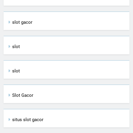
slot gacor
slot
slot
Slot Gacor
situs slot gacor