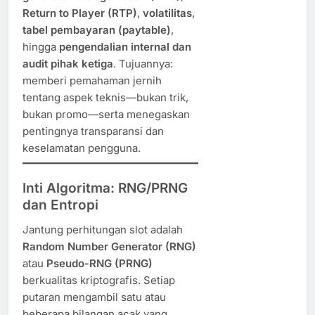
Return to Player (RTP)
,
volatilitas
,
tabel pembayaran (paytable)
,
hingga
pengendalian internal dan
audit pihak ketiga
. Tujuannya:
memberi pemahaman jernih
tentang aspek teknis—bukan trik,
bukan promo—serta menegaskan
pentingnya transparansi dan
keselamatan pengguna.
Inti Algoritma: RNG/PRNG
dan Entropi
Jantung perhitungan slot adalah
Random Number Generator (RNG)
atau
Pseudo-RNG (PRNG)
berkualitas kriptografis. Setiap
putaran mengambil satu atau
beberapa bilangan acak yang