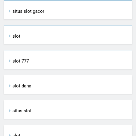
situs slot gacor
slot
slot 777
slot dana
situs slot
slot