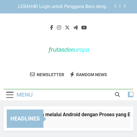
Skip
Login KAYA787 untuk Akses Harian yang Praktis
to
dan Responsif
content
KAYA787 Login dengan Sistem Masuk yang
Praktis untuk Pengguna Aktif
EDWINSLOT Login melalui Android dengan
Proses yang Efisien dan Terarah
LEBAH4D Login untuk Pengguna Baru dengan
Proses yang Mudah Dipahami
Login KAYA787 untuk Akses Harian yang Praktis
dan Responsif
Frutas De Europa
Dapatkan Buah Segar Berkualitas Langsung
KAYA787 Login dengan Sistem Masuk yang
NEWSLETTER
RANDOM NEWS
Praktis untuk Pengguna Aktif
Dari Eropa Dengan Frutas De Europa. Buah-
Buahan Eksotis Untuk Setiap Kesempatan.
MENU
WINSLOT Login melalui Android dengan Proses yang Efisien 
HEADLINES
Weeks Ago