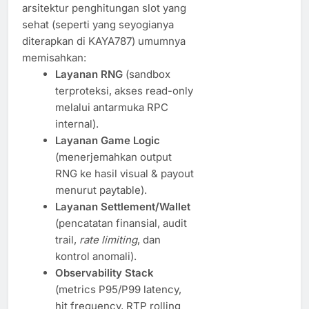
arsitektur penghitungan slot yang
sehat (seperti yang seyogianya
diterapkan di KAYA787) umumnya
memisahkan:
Layanan RNG
(sandbox
terproteksi, akses read-only
melalui antarmuka RPC
internal).
Layanan Game Logic
(menerjemahkan output
RNG ke hasil visual & payout
menurut paytable).
Layanan Settlement/Wallet
(pencatatan finansial, audit
trail,
rate limiting
, dan
kontrol anomali).
Observability Stack
(metrics P95/P99 latency,
hit frequency, RTP rolling