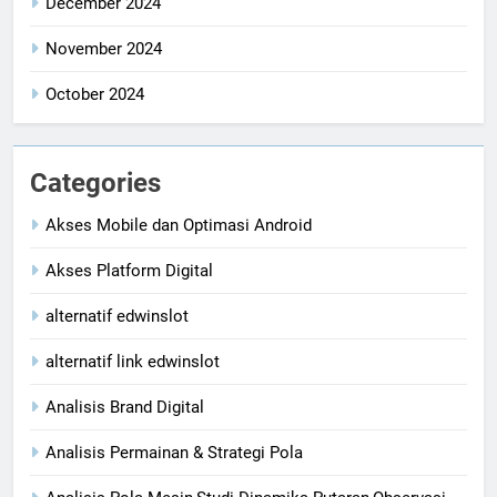
December 2024
November 2024
October 2024
Categories
Akses Mobile dan Optimasi Android
Akses Platform Digital
alternatif edwinslot
alternatif link edwinslot
Analisis Brand Digital
Analisis Permainan & Strategi Pola