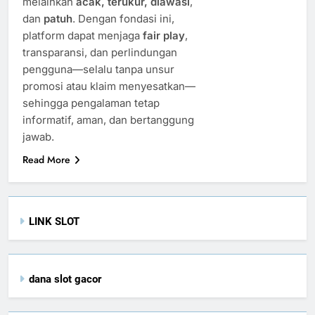
melainkan
acak, terukur, diawasi
,
dan
patuh
. Dengan fondasi ini,
platform dapat menjaga
fair play
,
transparansi, dan perlindungan
pengguna—selalu tanpa unsur
promosi atau klaim menyesatkan—
sehingga pengalaman tetap
informatif, aman, dan bertanggung
jawab.
Read More
LINK SLOT
dana slot gacor