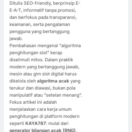
Ditulis SEO-friendly, berprinsip E-
E-A-T, informatif tanpa promosi,
dan berfokus pada transparansi,
keamanan, serta pengalaman
pengguna yang bertanggung
jawab.
Pembahasan mengenai “algoritma
penghitungan slot” kerap
diselimuti mitos. Dalam praktik
modern yang bertanggung jawab,
mesin atau gim slot digital harus
dikelola oleh
algoritma acak
yang
terukur dan diawasi, bukan pola
manipulatif atau “setelan menang”.
Fokus artikel ini adalah
menjelaskan cara kerja umum
penghitungan di platform modern
seperti
KAYA787
: mulai dari
generator bilangan acak (RNG)
,