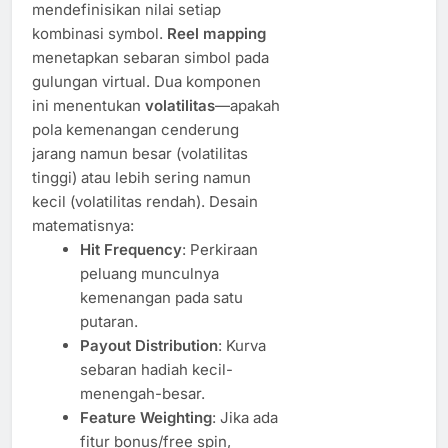
mendefinisikan nilai setiap
kombinasi symbol.
Reel mapping
menetapkan sebaran simbol pada
gulungan virtual. Dua komponen
ini menentukan
volatilitas
—apakah
pola kemenangan cenderung
jarang namun besar (volatilitas
tinggi) atau lebih sering namun
kecil (volatilitas rendah). Desain
matematisnya:
Hit Frequency
: Perkiraan
peluang munculnya
kemenangan pada satu
putaran.
Payout Distribution
: Kurva
sebaran hadiah kecil-
menengah-besar.
Feature Weighting
: Jika ada
fitur bonus/free spin,