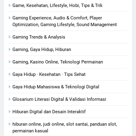
Game, Kesehatan, Lifestyle, Hobi, Tips & Trik
Gaming Experience, Audio & Comfort, Player
Optimization, Gaming Lifestyle, Sound Management
Gaming Trends & Analysis
Gaming, Gaya Hidup, Hiburan
Gaming, Kasino Online, Teknologi Permainan
Gaya Hidup · Kesehatan · Tips Sehat
Gaya Hidup Mahasiswa & Teknologi Digital
Glosarium Literasi Digital & Validasi Informasi
Hiburan Digital dan Desain Interaktif
hiburan online, judi online, slot santai, panduan slot,
permainan kasual