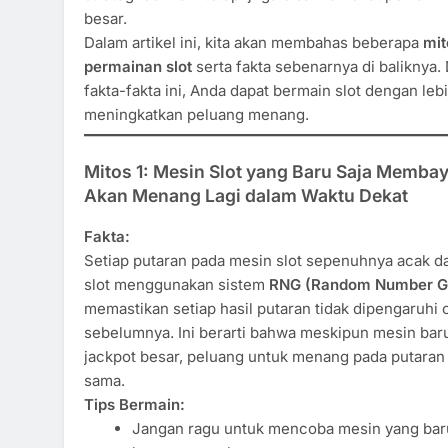
besar.
Dalam artikel ini, kita akan membahas beberapa
mit
permainan slot
serta fakta sebenarnya di balikny
fakta-fakta ini, Anda dapat bermain slot dengan lebi
meningkatkan peluang menang.
Mitos 1: Mesin Slot yang Baru Saja Membay
Akan Menang Lagi dalam Waktu Dekat
Fakta:
Setiap putaran pada mesin slot sepenuhnya acak 
slot menggunakan sistem
RNG (Random Number Ge
memastikan setiap hasil putaran tidak dipengaruhi 
sebelumnya. Ini berarti bahwa meskipun mesin ba
jackpot besar, peluang untuk menang pada putaran 
sama.
Tips Bermain:
Jangan ragu untuk mencoba mesin yang bar