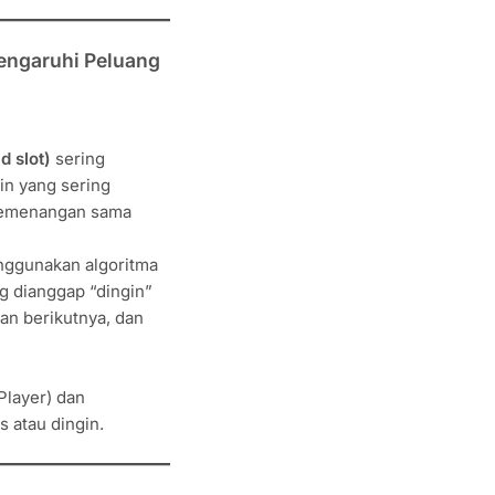
engaruhi Peluang
d slot)
sering
n yang sering
kemenangan sama
nggunakan algoritma
g dianggap “dingin”
an berikutnya, dan
Player) dan
s atau dingin.