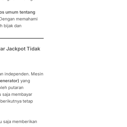
os umum tentang
a. Dengan memahami
h bijak dan
ar Jackpot Tidak
dan independen. Mesin
nerator)
yang
oleh putaran
ru saja membayar
berikutnya tetap
u saja memberikan