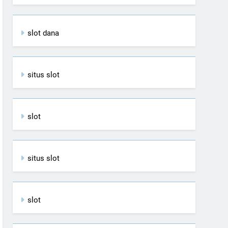
slot dana
situs slot
slot
situs slot
slot