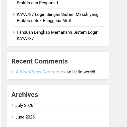
Praktis dan Responsif
KAYA787 Login dengan Sistem Masuk yang
Praktis untuk Pengguna Aktif
Panduan Lengkap Memahami Sistem Login
KAYA787
Recent Comments
A WordPress Commenter
on
Hello world!
Archives
July 2026
June 2026