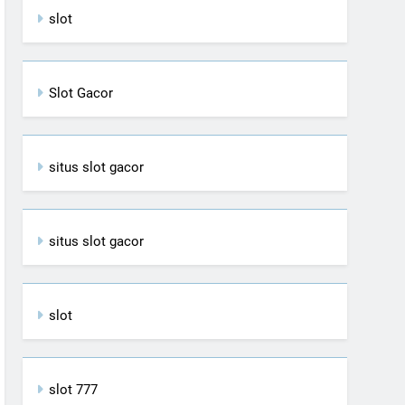
slot
Slot Gacor
situs slot gacor
situs slot gacor
slot
slot 777