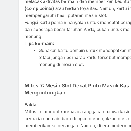
melacak aktivitas bermain dan memberikan keuntu
(comp points)
atau hadiah loyalitas. Namun, kartu in
mempengaruhi hasil putaran mesin slot.
Fungsi kartu pemain hanyalah untuk mencatat ber
dan seberapa besar taruhan Anda, bukan untuk m
menang.
Tips Bermain:
Gunakan kartu pemain untuk mendapatkan m
tetapi jangan berharap kartu tersebut memp
menang di mesin slot.
Mitos 7: Mesin Slot Dekat Pintu Masuk Kas
Menguntungkan
Fakta:
Mitos ini muncul karena ada anggapan bahwa kasin
perhatian pemain baru dengan menunjukkan mesin 
memberikan kemenangan. Namun, di era modern, m