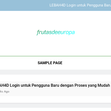
LEBAH4D Login untuk Pengguna Bar
Login KAYA787 untuk Aks
KAYA787 Login dengan Sistem Mas
EDWINSLOT Login melalui Android de
tas De Europa
LEBAH4D Login untuk Pengguna Bar
Buah Segar Berkualitas Langsung Dari Eropa Dengan Frutas De
Login KAYA787 untuk Aks
SAMPLE PAGE
KAYA787 Login dengan Sistem Mas
untuk Pengguna Baru dengan Proses yang Mudah Dipahami