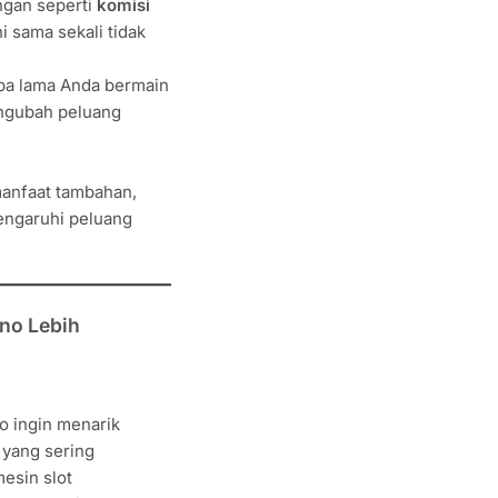
ngan seperti
komisi
i sama sekali tidak
apa lama Anda bermain
engubah peluang
anfaat tambahan,
engaruhi peluang
ino Lebih
o ingin menarik
yang sering
esin slot