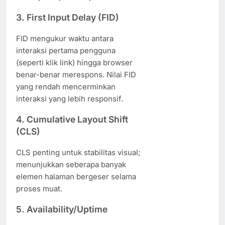
3. First Input Delay (FID)
FID mengukur waktu antara
interaksi pertama pengguna
(seperti klik link) hingga browser
benar-benar merespons. Nilai FID
yang rendah mencerminkan
interaksi yang lebih responsif.
4. Cumulative Layout Shift
(CLS)
CLS penting untuk stabilitas visual;
menunjukkan seberapa banyak
elemen halaman bergeser selama
proses muat.
5. Availability/Uptime