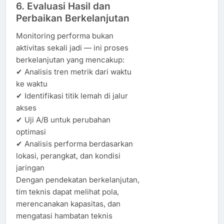
6. Evaluasi Hasil dan
Perbaikan Berkelanjutan
Monitoring performa bukan
aktivitas sekali jadi — ini proses
berkelanjutan yang mencakup:
✔ Analisis tren metrik dari waktu
ke waktu
✔ Identifikasi titik lemah di jalur
akses
✔ Uji A/B untuk perubahan
optimasi
✔ Analisis performa berdasarkan
lokasi, perangkat, dan kondisi
jaringan
Dengan pendekatan berkelanjutan,
tim teknis dapat melihat pola,
merencanakan kapasitas, dan
mengatasi hambatan teknis