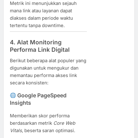
Metrik ini menunjukkan sejauh
mana link atau layanan dapat
diakses dalam periode waktu
tertentu tanpa downtime.
4. Alat Monitoring
Performa Link Digital
Berikut beberapa alat populer yang
digunakan untuk mengukur dan
memantau performa akses link
secara konsisten:
Google PageSpeed
Insights
Memberikan skor performa
berdasarkan metrik
Core Web
Vitals
, beserta saran optimasi.