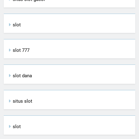
slot
slot 777
slot dana
situs slot
slot