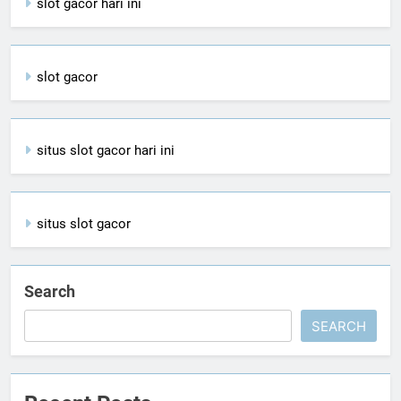
slot gacor hari ini
slot gacor
situs slot gacor hari ini
situs slot gacor
Search
SEARCH