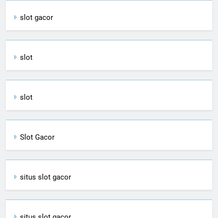
slot gacor
slot
slot
Slot Gacor
situs slot gacor
situs slot gacor