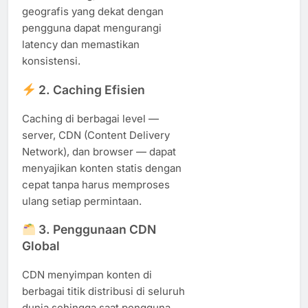
geografis yang dekat dengan
pengguna dapat mengurangi
latency dan memastikan
konsistensi.
2. Caching Efisien
Caching di berbagai level —
server, CDN (Content Delivery
Network), dan browser — dapat
menyajikan konten statis dengan
cepat tanpa harus memproses
ulang setiap permintaan.
3. Penggunaan CDN
Global
CDN menyimpan konten di
berbagai titik distribusi di seluruh
dunia sehingga saat pengguna