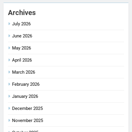
Archives
July 2026
June 2026
May 2026
April 2026
March 2026
February 2026
January 2026
December 2025
November 2025