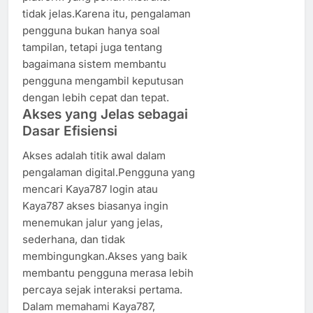
tidak jelas.Karena itu, pengalaman
pengguna bukan hanya soal
tampilan, tetapi juga tentang
bagaimana sistem membantu
pengguna mengambil keputusan
dengan lebih cepat dan tepat.
Akses yang Jelas sebagai
Dasar Efisiensi
Akses adalah titik awal dalam
pengalaman digital.Pengguna yang
mencari Kaya787 login atau
Kaya787 akses biasanya ingin
menemukan jalur yang jelas,
sederhana, dan tidak
membingungkan.Akses yang baik
membantu pengguna merasa lebih
percaya sejak interaksi pertama.
Dalam memahami Kaya787,