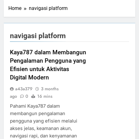
Home
navigasi platform
navigasi platform
Kaya787 dalam Membangun
Pengalaman Pengguna yang
Efisien untuk Aktivitas
Digital Modern
a43a379
3 months
ago
0
16 mins
Pahami Kaya787 dalam
membangun pengalaman
pengguna yang efisien melalui
akses jelas, keamanan akun,
navigasi rapi, dan kenyamanan