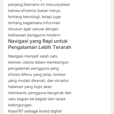
panjang.Skenario ini menunjukkan
bahwa efisiensi bukan hanya
tentang teknologi, tetapi juga
tentang bagaimana informasi
disusun agar sesuai dengan
kebiasaan pengguna modern.
Navigasi yang Rapi untuk
Pengalaman Lebih Terarah
Navigasi menjadi salah satu
elemen utama dalam membangun
pengalaman pengguna yang
efisien.Menu yang jelas, tombol
yang mudah dikenali, dan struktur
halaman yang logis akan
membantu pengguna bergerak dari
satu bagian ke bagian lain tanpa
kebingungan.
Kaya787 sebagai brand digital