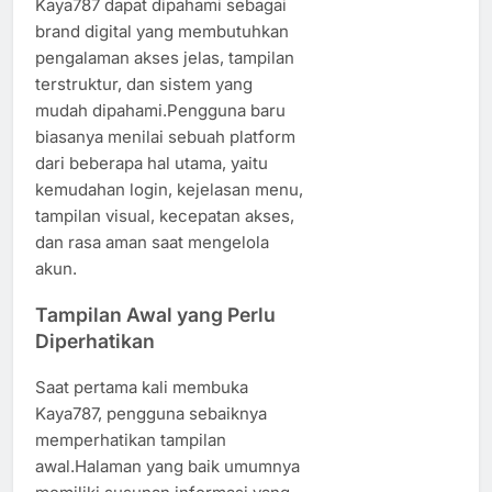
Kaya787 dapat dipahami sebagai
brand digital yang membutuhkan
pengalaman akses jelas, tampilan
terstruktur, dan sistem yang
mudah dipahami.Pengguna baru
biasanya menilai sebuah platform
dari beberapa hal utama, yaitu
kemudahan login, kejelasan menu,
tampilan visual, kecepatan akses,
dan rasa aman saat mengelola
akun.
Tampilan Awal yang Perlu
Diperhatikan
Saat pertama kali membuka
Kaya787, pengguna sebaiknya
memperhatikan tampilan
awal.Halaman yang baik umumnya