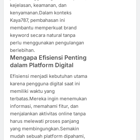
kejelasan, keamanan, dan
kenyamanan.Dalam konteks
Kaya787, pembahasan ini
membantu memperkuat brand
keyword secara natural tanpa
perlu menggunakan pengulangan
berlebihan.
Mengapa Efisiensi Penting
dalam Platform Digital
Efisiensi menjadi kebutuhan utama
karena pengguna digital saat ini
memiliki waktu yang
terbatas.Mereka ingin menemukan
informasi, memahami fitur, dan
menjalankan aktivitas online tanpa
harus melewati proses panjang
yang membingungkan.Semakin
mudah sebuah platform dipahami,