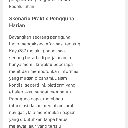
keseluruhan.
Skenario Praktis Pengguna
Harian
Bayangkan seorang pengguna
ingin mengakses informasi tentang
Kaya787 melalui ponsel saat
sedang berada di perjalanan.Ia
hanya memiliki waktu beberapa
menit dan membutuhkan informasi
yang mudah dipahami.Dalam
kondisi seperti ini, platform yang
efisien akan sangat membantu.
Pengguna dapat membaca
informasi dasar, memahami arah
navigasi, lalu menemukan bagian
yang dibutuhkan tanpa harus
melewati alur yang terlalu