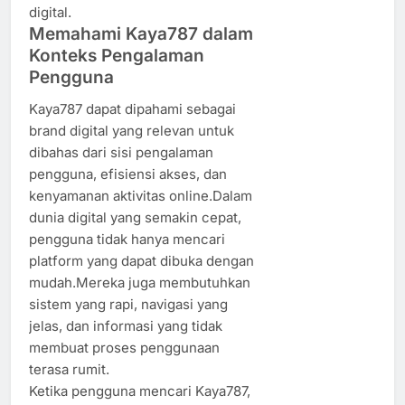
digital.
Memahami Kaya787 dalam
Konteks Pengalaman
Pengguna
Kaya787 dapat dipahami sebagai
brand digital yang relevan untuk
dibahas dari sisi pengalaman
pengguna, efisiensi akses, dan
kenyamanan aktivitas online.Dalam
dunia digital yang semakin cepat,
pengguna tidak hanya mencari
platform yang dapat dibuka dengan
mudah.Mereka juga membutuhkan
sistem yang rapi, navigasi yang
jelas, dan informasi yang tidak
membuat proses penggunaan
terasa rumit.
Ketika pengguna mencari Kaya787,