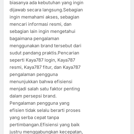
biasanya ada kebutuhan yang ingin
dijawab secara langsung.Sebagian
ingin memahami akses, sebagian
mencari informasi resmi, dan
sebagian lain ingin mengetahui
bagaimana pengalaman
menggunakan brand tersebut dari
sudut pandang praktis.Pencarian
seperti Kaya787 login, Kaya787
resmi, Kaya787 fitur, dan Kaya787
pengalaman pengguna
menunjukkan bahwa efisiensi
menjadi salah satu faktor penting
dalam persepsi brand.
Pengalaman pengguna yang
efisien tidak selalu berarti proses
yang serba cepat tanpa
pertimbangan.Efisiensi yang baik
justru menggabungkan kecepatan,