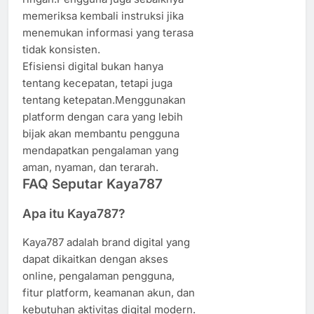
memeriksa kembali instruksi jika
menemukan informasi yang terasa
tidak konsisten.
Efisiensi digital bukan hanya
tentang kecepatan, tetapi juga
tentang ketepatan.Menggunakan
platform dengan cara yang lebih
bijak akan membantu pengguna
mendapatkan pengalaman yang
aman, nyaman, dan terarah.
FAQ Seputar Kaya787
Apa itu Kaya787?
Kaya787 adalah brand digital yang
dapat dikaitkan dengan akses
online, pengalaman pengguna,
fitur platform, keamanan akun, dan
kebutuhan aktivitas digital modern.