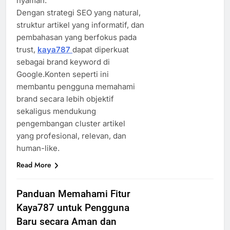
nyaman.
Dengan strategi SEO yang natural,
struktur artikel yang informatif, dan
pembahasan yang berfokus pada
trust,
kaya787
dapat diperkuat
sebagai brand keyword di
Google.Konten seperti ini
membantu pengguna memahami
brand secara lebih objektif
sekaligus mendukung
pengembangan cluster artikel
yang profesional, relevan, dan
human-like.
Read More
Panduan Memahami Fitur
Kaya787 untuk Pengguna
Baru secara Aman dan