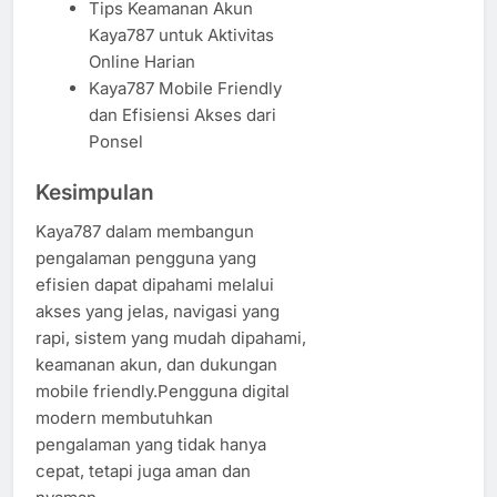
Tips Keamanan Akun
Kaya787 untuk Aktivitas
Online Harian
Kaya787 Mobile Friendly
dan Efisiensi Akses dari
Ponsel
Kesimpulan
Kaya787 dalam membangun
pengalaman pengguna yang
efisien dapat dipahami melalui
akses yang jelas, navigasi yang
rapi, sistem yang mudah dipahami,
keamanan akun, dan dukungan
mobile friendly.Pengguna digital
modern membutuhkan
pengalaman yang tidak hanya
cepat, tetapi juga aman dan