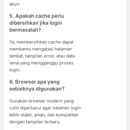
akun.
5. Apakah cache perlu
dibersihkan jika login
bermasalah?
Ya, membersihkan cache dapat
membantu mengatasi halaman
lambat, tampilan error, atau data
lama yang mengganggu proses
login.
6. Browser apa yang
sebaiknya digunakan?
Gunakan browser modern yang
rutin diperbarui agar halaman login
lebih stabil, aman, dan kompatibel
dengan tampilan terbaru.