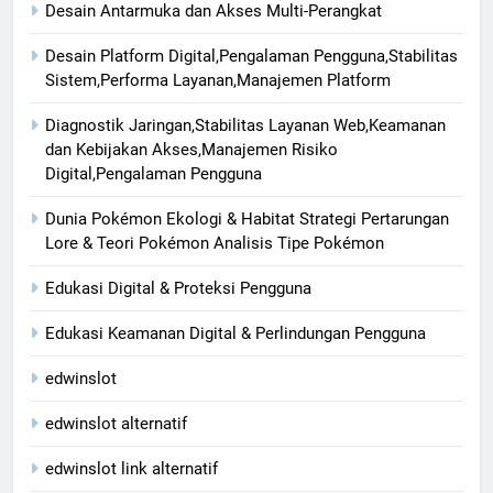
Desain Antarmuka dan Akses Multi-Perangkat
Desain Platform Digital,Pengalaman Pengguna,Stabilitas
Sistem,Performa Layanan,Manajemen Platform
Diagnostik Jaringan,Stabilitas Layanan Web,Keamanan
dan Kebijakan Akses,Manajemen Risiko
Digital,Pengalaman Pengguna
Dunia Pokémon Ekologi & Habitat Strategi Pertarungan
Lore & Teori Pokémon Analisis Tipe Pokémon
Edukasi Digital & Proteksi Pengguna
Edukasi Keamanan Digital & Perlindungan Pengguna
edwinslot
edwinslot alternatif
edwinslot link alternatif