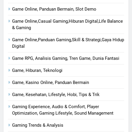
Game Online, Panduan Bermain, Slot Demo
Game Online,Casual Gaming,Hiburan Digital,Life Balance
& Gaming
Game Online,Panduan Gaming,Skill & Strategi,Gaya Hidup
Digital
Game RPG, Analisis Gaming, Tren Game, Dunia Fantasi
Game, Hiburan, Teknologi
Game, Kasino Online, Panduan Bermain
Game, Kesehatan, Lifestyle, Hobi, Tips & Trik
Gaming Experience, Audio & Comfort, Player
Optimization, Gaming Lifestyle, Sound Management
Gaming Trends & Analysis