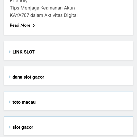
Friendly
Tips Menjaga Keamanan Akun
KAYA787 dalam Aktivitas Digital
Read More
LINK SLOT
dana slot gacor
toto macau
slot gacor