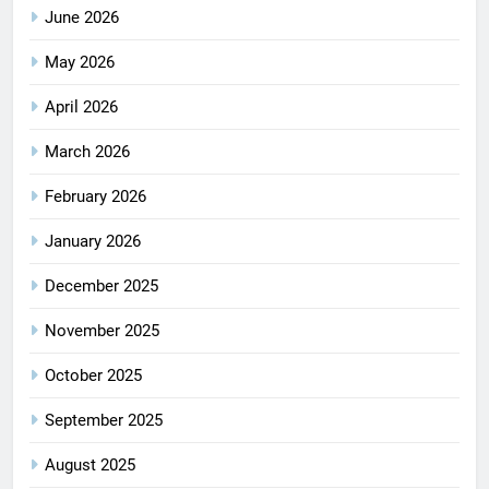
June 2026
May 2026
April 2026
March 2026
February 2026
January 2026
December 2025
November 2025
October 2025
September 2025
August 2025