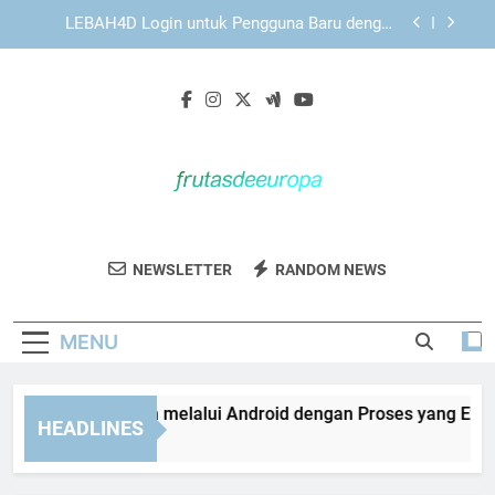
Skip
Login KAYA787 untuk Akses Harian yang Praktis
to
dan Responsif
content
KAYA787 Login dengan Sistem Masuk yang
Praktis untuk Pengguna Aktif
EDWINSLOT Login melalui Android dengan
Proses yang Efisien dan Terarah
LEBAH4D Login untuk Pengguna Baru dengan
Proses yang Mudah Dipahami
Login KAYA787 untuk Akses Harian yang Praktis
dan Responsif
Frutas De Europa
Dapatkan Buah Segar Berkualitas Langsung
KAYA787 Login dengan Sistem Masuk yang
NEWSLETTER
RANDOM NEWS
Praktis untuk Pengguna Aktif
Dari Eropa Dengan Frutas De Europa. Buah-
Buahan Eksotis Untuk Setiap Kesempatan.
MENU
WINSLOT Login melalui Android dengan Proses yang Efisien 
HEADLINES
Weeks Ago