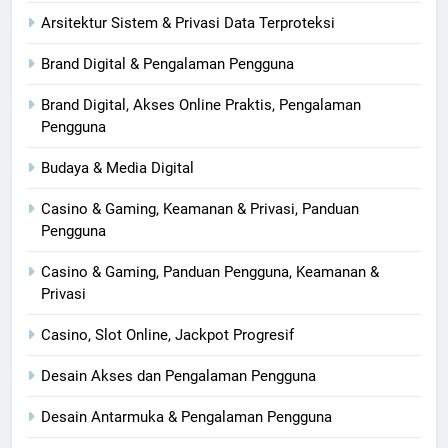
Arsitektur Sistem & Privasi Data Terproteksi
Brand Digital & Pengalaman Pengguna
Brand Digital, Akses Online Praktis, Pengalaman
Pengguna
Budaya & Media Digital
Casino & Gaming, Keamanan & Privasi, Panduan
Pengguna
Casino & Gaming, Panduan Pengguna, Keamanan &
Privasi
Casino, Slot Online, Jackpot Progresif
Desain Akses dan Pengalaman Pengguna
Desain Antarmuka & Pengalaman Pengguna