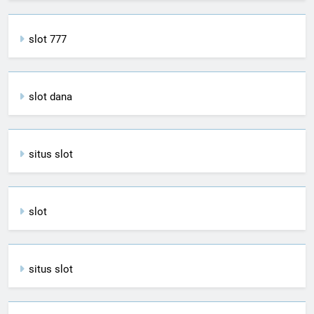
slot 777
slot dana
situs slot
slot
situs slot