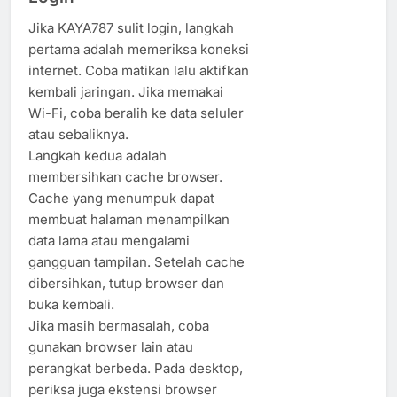
Jika KAYA787 sulit login, langkah
pertama adalah memeriksa koneksi
internet. Coba matikan lalu aktifkan
kembali jaringan. Jika memakai
Wi-Fi, coba beralih ke data seluler
atau sebaliknya.
Langkah kedua adalah
membersihkan cache browser.
Cache yang menumpuk dapat
membuat halaman menampilkan
data lama atau mengalami
gangguan tampilan. Setelah cache
dibersihkan, tutup browser dan
buka kembali.
Jika masih bermasalah, coba
gunakan browser lain atau
perangkat berbeda. Pada desktop,
periksa juga ekstensi browser