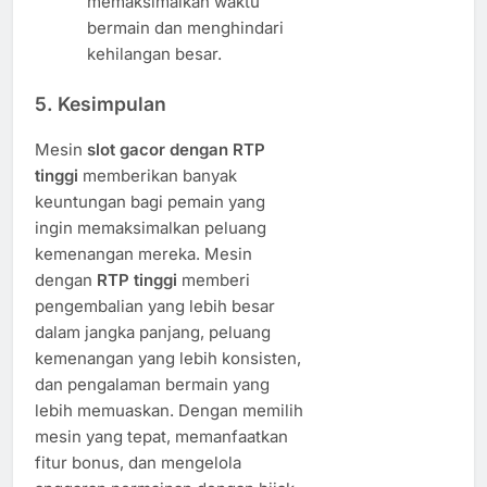
memaksimalkan waktu
bermain dan menghindari
kehilangan besar.
5.
Kesimpulan
Mesin
slot gacor dengan RTP
tinggi
memberikan banyak
keuntungan bagi pemain yang
ingin memaksimalkan peluang
kemenangan mereka. Mesin
dengan
RTP tinggi
memberi
pengembalian yang lebih besar
dalam jangka panjang, peluang
kemenangan yang lebih konsisten,
dan pengalaman bermain yang
lebih memuaskan. Dengan memilih
mesin yang tepat, memanfaatkan
fitur bonus, dan mengelola