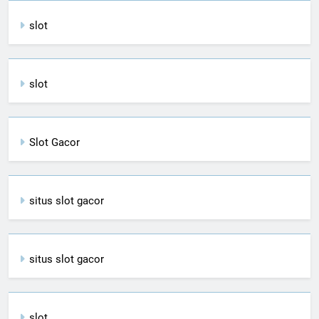
slot
slot
Slot Gacor
situs slot gacor
situs slot gacor
slot