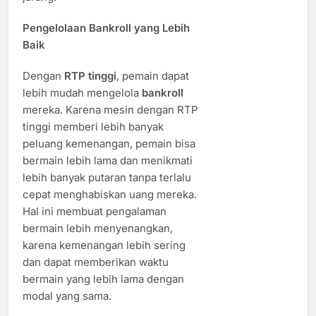
Pengelolaan Bankroll yang Lebih
Baik
Dengan
RTP tinggi
, pemain dapat
lebih mudah mengelola
bankroll
mereka. Karena mesin dengan RTP
tinggi memberi lebih banyak
peluang kemenangan, pemain bisa
bermain lebih lama dan menikmati
lebih banyak putaran tanpa terlalu
cepat menghabiskan uang mereka.
Hal ini membuat pengalaman
bermain lebih menyenangkan,
karena kemenangan lebih sering
dan dapat memberikan waktu
bermain yang lebih lama dengan
modal yang sama.