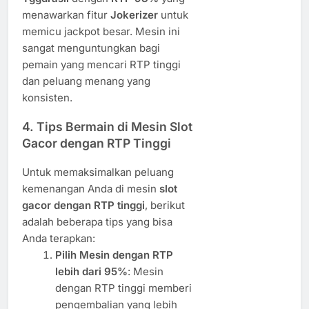
menawarkan fitur
Jokerizer
untuk
memicu jackpot besar. Mesin ini
sangat menguntungkan bagi
pemain yang mencari RTP tinggi
dan peluang menang yang
konsisten.
4.
Tips Bermain di Mesin Slot
Gacor dengan RTP Tinggi
Untuk memaksimalkan peluang
kemenangan Anda di mesin
slot
gacor dengan RTP tinggi
, berikut
adalah beberapa tips yang bisa
Anda terapkan:
Pilih Mesin dengan RTP
lebih dari 95%
: Mesin
dengan RTP tinggi memberi
pengembalian yang lebih