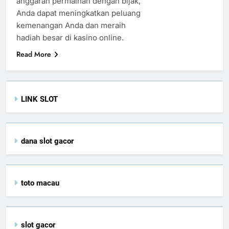
anggaran permainan dengan bijak,
Anda dapat meningkatkan peluang
kemenangan Anda dan meraih
hadiah besar di kasino online.
Read More
LINK SLOT
dana slot gacor
toto macau
slot gacor