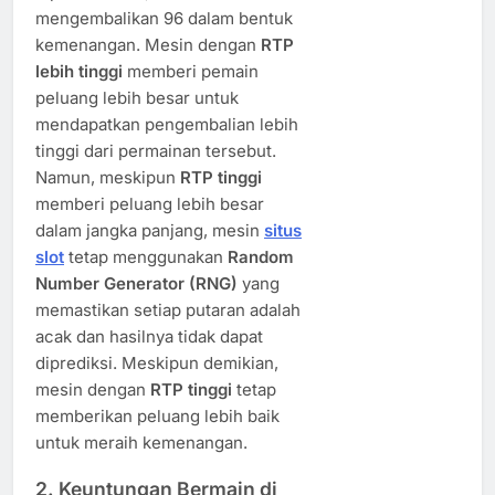
mengembalikan 96 dalam bentuk
kemenangan. Mesin dengan
RTP
lebih tinggi
memberi pemain
peluang lebih besar untuk
mendapatkan pengembalian lebih
tinggi dari permainan tersebut.
Namun, meskipun
RTP tinggi
memberi peluang lebih besar
dalam jangka panjang, mesin
situs
slot
tetap menggunakan
Random
Number Generator (RNG)
yang
memastikan setiap putaran adalah
acak dan hasilnya tidak dapat
diprediksi. Meskipun demikian,
mesin dengan
RTP tinggi
tetap
memberikan peluang lebih baik
untuk meraih kemenangan.
2.
Keuntungan Bermain di