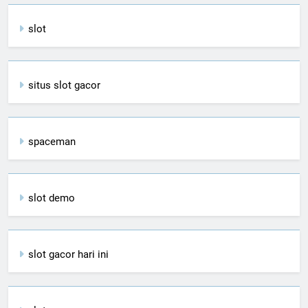
slot
situs slot gacor
spaceman
slot demo
slot gacor hari ini