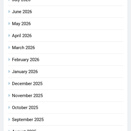
June 2026
May 2026
April 2026
March 2026
February 2026
January 2026
December 2025
November 2025
October 2025
September 2025