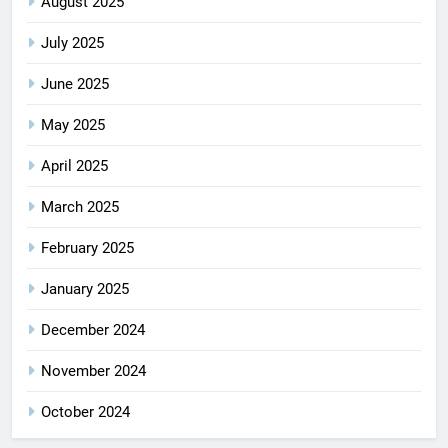
August 2025
July 2025
June 2025
May 2025
April 2025
March 2025
February 2025
January 2025
December 2024
November 2024
October 2024