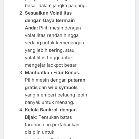
besar dalam jangka panjang.
Sesuaikan Volatilitas
dengan Gaya Bermain
Anda
: Pilih mesin dengan
volatilitas rendah hingga
sedang untuk kemenangan
yang lebih sering, atau
volatilitas tinggi untuk
mengejar jackpot besar.
Manfaatkan Fitur Bonus
:
Pilih mesin dengan
putaran
gratis
dan
wild symbols
yang memberi peluang lebih
banyak untuk menang.
Kelola Bankroll dengan
Bijak
: Tentukan batas
taruhan dan pertahankan
disiplin untuk