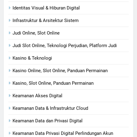
Identitas Visual & Hiburan Digital
Infrastruktur & Arsitektur Sistem
Judi Online, Slot Online
Judi Slot Online, Teknologi Perjudian, Platform Judi
Kasino & Teknologi
Kasino Online, Slot Online, Panduan Permainan
Kasino, Slot Online, Panduan Permainan
Keamanan Akses Digital
Keamanan Data & Infrastruktur Cloud
Keamanan Data dan Privasi Digital
Keamanan Data Privasi Digital Perlindungan Akun