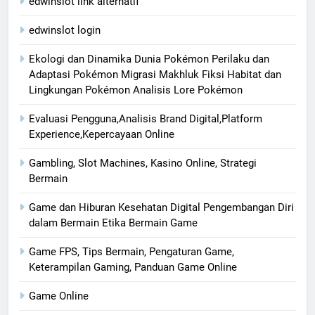
edwinslot link alternatif
edwinslot login
Ekologi dan Dinamika Dunia Pokémon Perilaku dan
Adaptasi Pokémon Migrasi Makhluk Fiksi Habitat dan
Lingkungan Pokémon Analisis Lore Pokémon
Evaluasi Pengguna,Analisis Brand Digital,Platform
Experience,Kepercayaan Online
Gambling, Slot Machines, Kasino Online, Strategi
Bermain
Game dan Hiburan Kesehatan Digital Pengembangan Diri
dalam Bermain Etika Bermain Game
Game FPS, Tips Bermain, Pengaturan Game,
Keterampilan Gaming, Panduan Game Online
Game Online