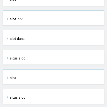
slot 777
slot dana
situs slot
slot
situs slot