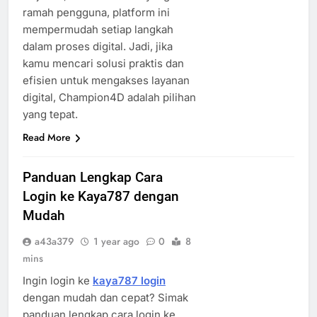
ramah pengguna, platform ini
mempermudah setiap langkah
dalam proses digital. Jadi, jika
kamu mencari solusi praktis dan
efisien untuk mengakses layanan
digital, Champion4D adalah pilihan
yang tepat.
Read More
Panduan Lengkap Cara
Login ke Kaya787 dengan
Mudah
a43a379
1 year ago
0
8
mins
Ingin login ke
kaya787 login
dengan mudah dan cepat? Simak
panduan lengkap cara login ke