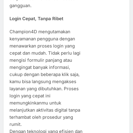
gangguan.
Login Cepat, Tanpa Ribet
Champion4D mengutamakan
kenyamanan pengguna dengan
menawarkan proses login yang
cepat dan mudah. Tidak perlu lagi
mengisi formulir panjang atau
mengingat banyak informasi,
cukup dengan beberapa klik saja,
kamu bisa langsung mengakses
layanan yang dibutuhkan. Proses
login yang cepat ini
memungkinkanmu untuk
melanjutkan aktivitas digital tanpa
terhambat oleh prosedur yang
rumit.
Dengan teknologi yang efisien dan