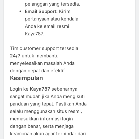
pelanggan yang tersedia.
Email Support:
Kirim
pertanyaan atau kendala
Anda ke email resmi
Kaya787.
Tim customer support tersedia
24/7
untuk membantu
menyelesaikan masalah Anda
dengan cepat dan efektif.
Kesimpulan
Login ke
Kaya787
sebenarnya
sangat mudah jika Anda mengikuti
panduan yang tepat. Pastikan Anda
selalu menggunakan situs resmi,
memasukkan informasi login
dengan benar, serta menjaga
keamanan akun agar terhindar dari