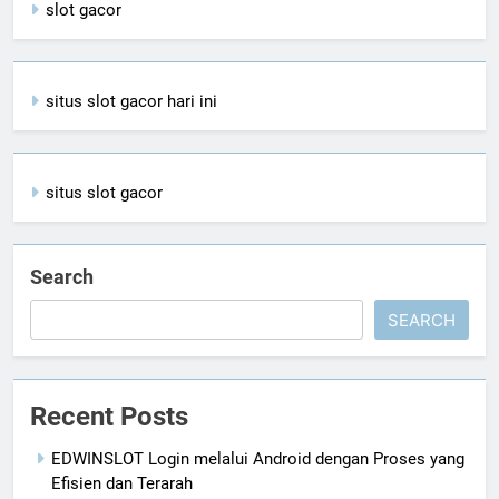
slot gacor
situs slot gacor hari ini
situs slot gacor
Search
SEARCH
Recent Posts
EDWINSLOT Login melalui Android dengan Proses yang
Efisien dan Terarah