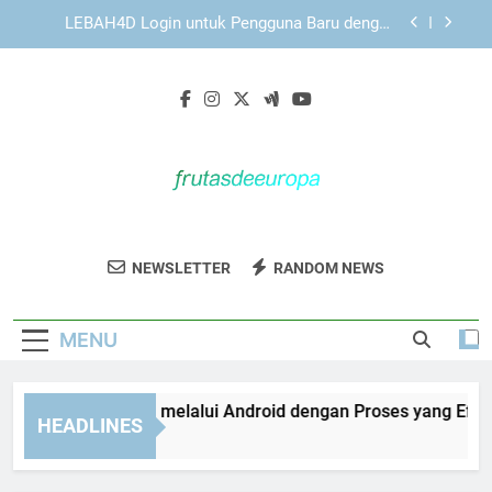
Skip
Login KAYA787 untuk Akses Harian yang Praktis
to
dan Responsif
content
KAYA787 Login dengan Sistem Masuk yang
Praktis untuk Pengguna Aktif
EDWINSLOT Login melalui Android dengan
Proses yang Efisien dan Terarah
LEBAH4D Login untuk Pengguna Baru dengan
Proses yang Mudah Dipahami
Login KAYA787 untuk Akses Harian yang Praktis
dan Responsif
Frutas De Europa
Dapatkan Buah Segar Berkualitas Langsung
KAYA787 Login dengan Sistem Masuk yang
NEWSLETTER
RANDOM NEWS
Praktis untuk Pengguna Aktif
Dari Eropa Dengan Frutas De Europa. Buah-
Buahan Eksotis Untuk Setiap Kesempatan.
MENU
INSLOT Login melalui Android dengan Proses yang Efisien da
HEADLINES
eks Ago