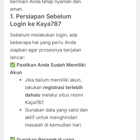
bermain Anda tetap nyaman dan
aman.
1. Persiapan Sebelum
Login ke Kaya787
Sebelum melakukan login, ada
beberapa hal yang perlu Anda
siapkan agar prosesnya berjalan
lancar:
Pastikan Anda Sudah Memiliki
Akun
Jika belum memiliki akun,
lakukan
registrasi terlebih
dahulu
melalui situs resmi
Kaya787.
Gunakan data yang valid dan
aktif untuk menghindari
masalah di kemudian hari.
Gunakan Perangkat yang