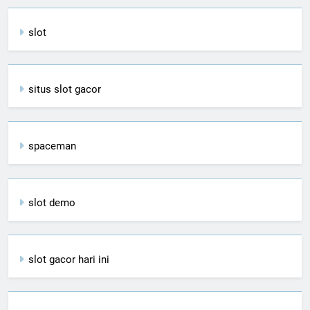
slot
situs slot gacor
spaceman
slot demo
slot gacor hari ini