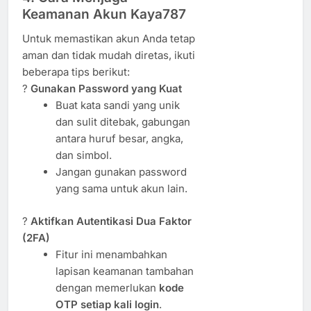
Keamanan Akun Kaya787
Untuk memastikan akun Anda tetap
aman dan tidak mudah diretas, ikuti
beberapa tips berikut:
?
Gunakan Password yang Kuat
Buat kata sandi yang unik
dan sulit ditebak, gabungan
antara huruf besar, angka,
dan simbol.
Jangan gunakan password
yang sama untuk akun lain.
?
Aktifkan Autentikasi Dua Faktor
(2FA)
Fitur ini menambahkan
lapisan keamanan tambahan
dengan memerlukan
kode
OTP setiap kali login
.