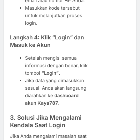
email atau nomor HP Anda.
Masukkan kode tersebut
untuk melanjutkan proses
login.
Langkah 4: Klik “Login” dan
Masuk ke Akun
Setelah mengisi semua
informasi dengan benar, klik
tombol
“Login”
.
Jika data yang dimasukkan
sesuai, Anda akan langsung
diarahkan ke
dashboard
akun Kaya787
.
3. Solusi Jika Mengalami
Kendala Saat Login
Jika Anda mengalami masalah saat