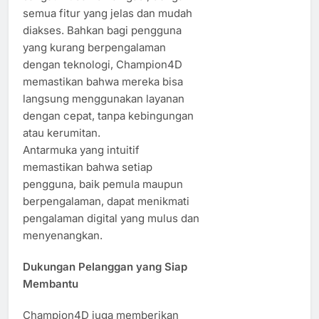
semua fitur yang jelas dan mudah
diakses. Bahkan bagi pengguna
yang kurang berpengalaman
dengan teknologi, Champion4D
memastikan bahwa mereka bisa
langsung menggunakan layanan
dengan cepat, tanpa kebingungan
atau kerumitan.
Antarmuka yang intuitif
memastikan bahwa setiap
pengguna, baik pemula maupun
berpengalaman, dapat menikmati
pengalaman digital yang mulus dan
menyenangkan.
Dukungan Pelanggan yang Siap
Membantu
Champion4D juga memberikan