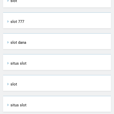
slot
slot 777
slot dana
situs slot
slot
situs slot