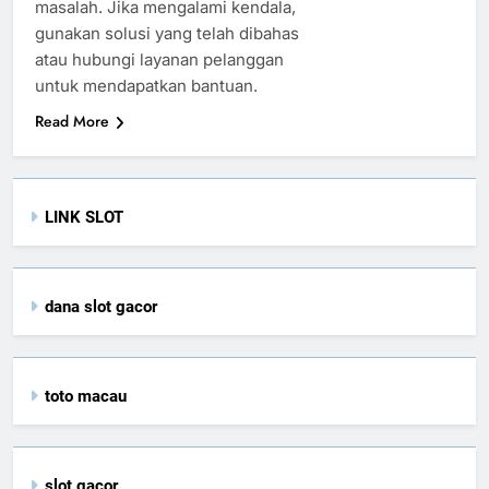
masalah. Jika mengalami kendala,
gunakan solusi yang telah dibahas
atau hubungi layanan pelanggan
untuk mendapatkan bantuan.
Read More
LINK SLOT
dana slot gacor
toto macau
slot gacor