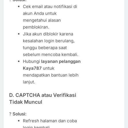
Cek email atau notifikasi di
akun Anda untuk
mengetahui alasan
pemblokiran.
Jika akun diblokir karena
kesalahan login berulang,
tunggu beberapa saat
sebelum mencoba kembali.
Hubungi
layanan pelanggan
Kaya787
untuk
mendapatkan bantuan lebih
lanjut.
D. CAPTCHA atau Verifikasi
Tidak Muncul
?
Solusi:
Refresh halaman dan coba
login kembali.