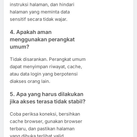
instruksi halaman, dan hindari
halaman yang meminta data
sensitif secara tidak wajar.
4. Apakah aman
menggunakan perangkat
umum?
Tidak disarankan. Perangkat umum
dapat menyimpan riwayat, cache,
atau data login yang berpotensi
diakses orang lain.
5. Apa yang harus dilakukan
jika akses terasa tidak stabil?
Coba periksa koneksi, bersihkan
cache browser, gunakan browser
terbaru, dan pastikan halaman
yang dibuka terlihat valid.