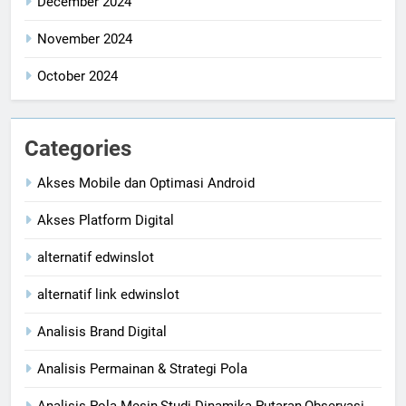
December 2024
November 2024
October 2024
Categories
Akses Mobile dan Optimasi Android
Akses Platform Digital
alternatif edwinslot
alternatif link edwinslot
Analisis Brand Digital
Analisis Permainan & Strategi Pola