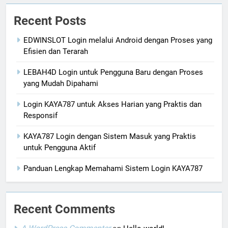
Recent Posts
EDWINSLOT Login melalui Android dengan Proses yang
Efisien dan Terarah
LEBAH4D Login untuk Pengguna Baru dengan Proses
yang Mudah Dipahami
Login KAYA787 untuk Akses Harian yang Praktis dan
Responsif
KAYA787 Login dengan Sistem Masuk yang Praktis
untuk Pengguna Aktif
Panduan Lengkap Memahami Sistem Login KAYA787
Recent Comments