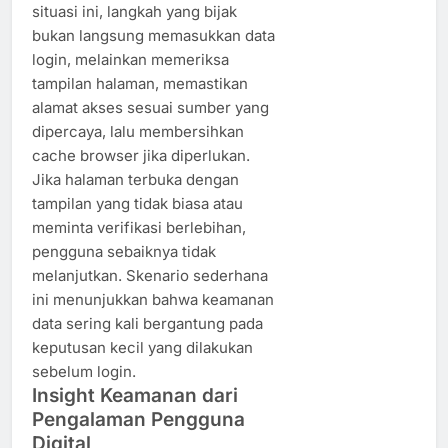
situasi ini, langkah yang bijak
bukan langsung memasukkan data
login, melainkan memeriksa
tampilan halaman, memastikan
alamat akses sesuai sumber yang
dipercaya, lalu membersihkan
cache browser jika diperlukan.
Jika halaman terbuka dengan
tampilan yang tidak biasa atau
meminta verifikasi berlebihan,
pengguna sebaiknya tidak
melanjutkan. Skenario sederhana
ini menunjukkan bahwa keamanan
data sering kali bergantung pada
keputusan kecil yang dilakukan
sebelum login.
Insight Keamanan dari
Pengalaman Pengguna
Digital