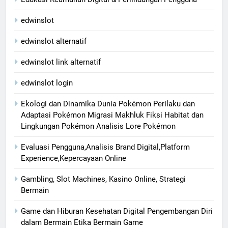
edwinslot
edwinslot alternatif
edwinslot link alternatif
edwinslot login
Ekologi dan Dinamika Dunia Pokémon Perilaku dan
Adaptasi Pokémon Migrasi Makhluk Fiksi Habitat dan
Lingkungan Pokémon Analisis Lore Pokémon
Evaluasi Pengguna,Analisis Brand Digital,Platform
Experience,Kepercayaan Online
Gambling, Slot Machines, Kasino Online, Strategi
Bermain
Game dan Hiburan Kesehatan Digital Pengembangan Diri
dalam Bermain Etika Bermain Game