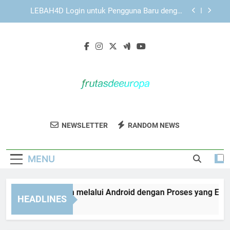
Skip
Login KAYA787 untuk Akses Harian yang Praktis
to
dan Responsif
content
KAYA787 Login dengan Sistem Masuk yang
Praktis untuk Pengguna Aktif
EDWINSLOT Login melalui Android dengan
Proses yang Efisien dan Terarah
LEBAH4D Login untuk Pengguna Baru dengan
Proses yang Mudah Dipahami
Login KAYA787 untuk Akses Harian yang Praktis
dan Responsif
Frutas De Europa
Dapatkan Buah Segar Berkualitas Langsung
KAYA787 Login dengan Sistem Masuk yang
NEWSLETTER
RANDOM NEWS
Praktis untuk Pengguna Aktif
Dari Eropa Dengan Frutas De Europa. Buah-
Buahan Eksotis Untuk Setiap Kesempatan.
MENU
WINSLOT Login melalui Android dengan Proses yang Efisien 
HEADLINES
Weeks Ago