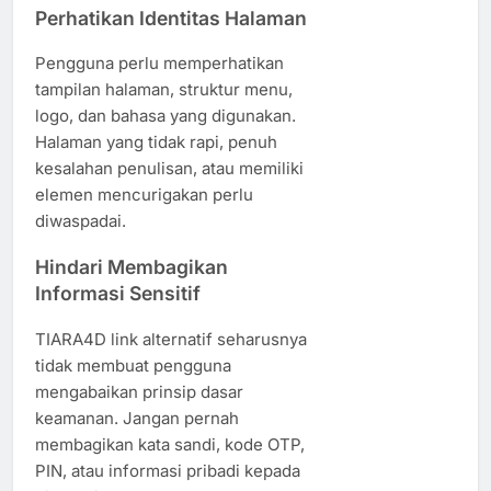
Perhatikan Identitas Halaman
Pengguna perlu memperhatikan
tampilan halaman, struktur menu,
logo, dan bahasa yang digunakan.
Halaman yang tidak rapi, penuh
kesalahan penulisan, atau memiliki
elemen mencurigakan perlu
diwaspadai.
Hindari Membagikan
Informasi Sensitif
TIARA4D link alternatif seharusnya
tidak membuat pengguna
mengabaikan prinsip dasar
keamanan. Jangan pernah
membagikan kata sandi, kode OTP,
PIN, atau informasi pribadi kepada