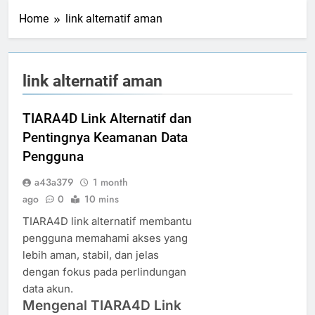
Home
link alternatif aman
link alternatif aman
TIARA4D Link Alternatif dan
Pentingnya Keamanan Data
Pengguna
a43a379
1 month
ago
0
10 mins
TIARA4D link alternatif membantu
pengguna memahami akses yang
lebih aman, stabil, dan jelas
dengan fokus pada perlindungan
data akun.
Mengenal TIARA4D Link