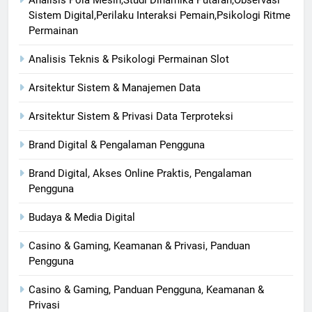
Analisis Pola Mesin,Studi Dinamika Putaran,Observasi
Sistem Digital,Perilaku Interaksi Pemain,Psikologi Ritme
Permainan
Analisis Teknis & Psikologi Permainan Slot
Arsitektur Sistem & Manajemen Data
Arsitektur Sistem & Privasi Data Terproteksi
Brand Digital & Pengalaman Pengguna
Brand Digital, Akses Online Praktis, Pengalaman
Pengguna
Budaya & Media Digital
Casino & Gaming, Keamanan & Privasi, Panduan
Pengguna
Casino & Gaming, Panduan Pengguna, Keamanan &
Privasi