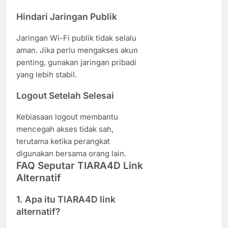
Hindari Jaringan Publik
Jaringan Wi-Fi publik tidak selalu
aman. Jika perlu mengakses akun
penting, gunakan jaringan pribadi
yang lebih stabil.
Logout Setelah Selesai
Kebiasaan logout membantu
mencegah akses tidak sah,
terutama ketika perangkat
digunakan bersama orang lain.
FAQ Seputar TIARA4D Link
Alternatif
1. Apa itu TIARA4D link
alternatif?