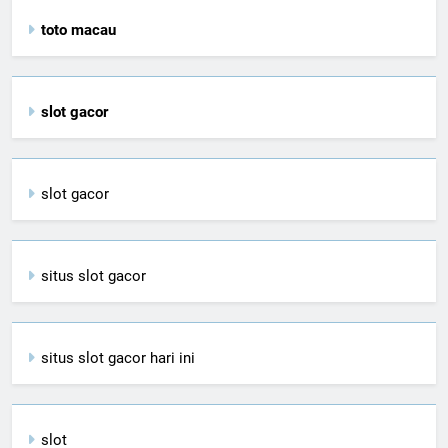
toto macau
slot gacor
slot gacor
situs slot gacor
situs slot gacor hari ini
slot