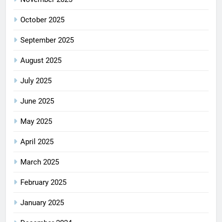
October 2025
September 2025
August 2025
July 2025
June 2025
May 2025
April 2025
March 2025
February 2025
January 2025