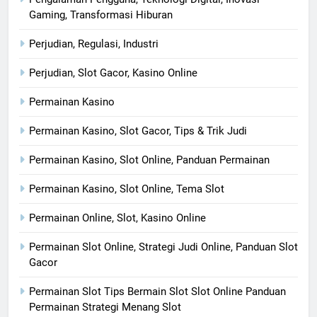
Gaming, Transformasi Hiburan
Perjudian, Regulasi, Industri
Perjudian, Slot Gacor, Kasino Online
Permainan Kasino
Permainan Kasino, Slot Gacor, Tips & Trik Judi
Permainan Kasino, Slot Online, Panduan Permainan
Permainan Kasino, Slot Online, Tema Slot
Permainan Online, Slot, Kasino Online
Permainan Slot Online, Strategi Judi Online, Panduan Slot
Gacor
Permainan Slot Tips Bermain Slot Slot Online Panduan
Permainan Strategi Menang Slot