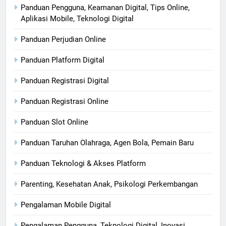
Panduan Pengguna, Keamanan Digital, Tips Online,
Aplikasi Mobile, Teknologi Digital
Panduan Perjudian Online
Panduan Platform Digital
Panduan Registrasi Digital
Panduan Registrasi Online
Panduan Slot Online
Panduan Taruhan Olahraga, Agen Bola, Pemain Baru
Panduan Teknologi & Akses Platform
Parenting, Kesehatan Anak, Psikologi Perkembangan
Pengalaman Mobile Digital
Pengalaman Pengguna, Teknologi Digital, Inovasi