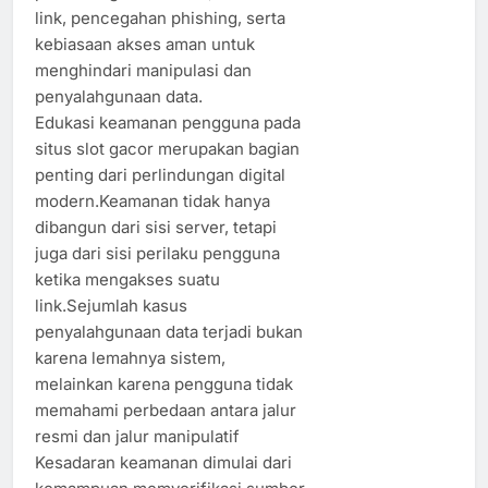
link, pencegahan phishing, serta
kebiasaan akses aman untuk
menghindari manipulasi dan
penyalahgunaan data.
Edukasi keamanan pengguna pada
situs slot gacor merupakan bagian
penting dari perlindungan digital
modern.Keamanan tidak hanya
dibangun dari sisi server, tetapi
juga dari sisi perilaku pengguna
ketika mengakses suatu
link.Sejumlah kasus
penyalahgunaan data terjadi bukan
karena lemahnya sistem,
melainkan karena pengguna tidak
memahami perbedaan antara jalur
resmi dan jalur manipulatif
Kesadaran keamanan dimulai dari