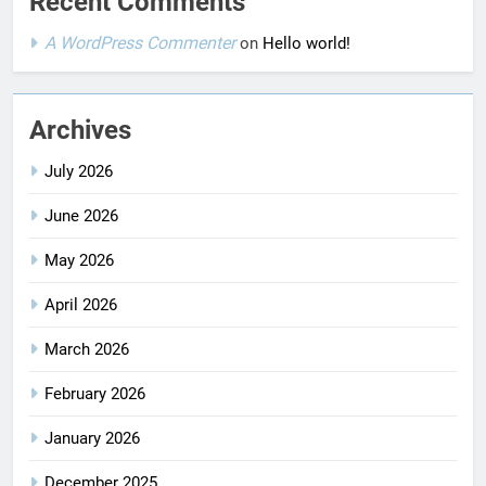
Recent Comments
A WordPress Commenter
on
Hello world!
Archives
July 2026
June 2026
May 2026
April 2026
March 2026
February 2026
January 2026
December 2025