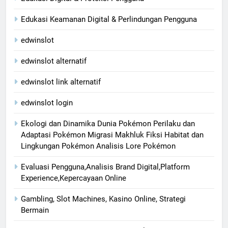
Edukasi Keamanan Digital & Perlindungan Pengguna
edwinslot
edwinslot alternatif
edwinslot link alternatif
edwinslot login
Ekologi dan Dinamika Dunia Pokémon Perilaku dan
Adaptasi Pokémon Migrasi Makhluk Fiksi Habitat dan
Lingkungan Pokémon Analisis Lore Pokémon
Evaluasi Pengguna,Analisis Brand Digital,Platform
Experience,Kepercayaan Online
Gambling, Slot Machines, Kasino Online, Strategi
Bermain