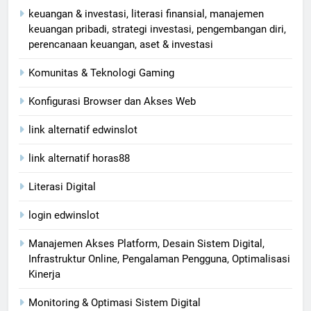
keuangan & investasi, literasi finansial, manajemen
keuangan pribadi, strategi investasi, pengembangan diri,
perencanaan keuangan, aset & investasi
Komunitas & Teknologi Gaming
Konfigurasi Browser dan Akses Web
link alternatif edwinslot
link alternatif horas88
Literasi Digital
login edwinslot
Manajemen Akses Platform, Desain Sistem Digital,
Infrastruktur Online, Pengalaman Pengguna, Optimalisasi
Kinerja
Monitoring & Optimasi Sistem Digital