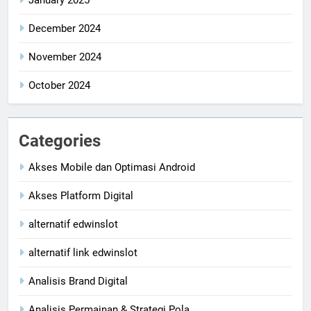
January 2025
December 2024
November 2024
October 2024
Categories
Akses Mobile dan Optimasi Android
Akses Platform Digital
alternatif edwinslot
alternatif link edwinslot
Analisis Brand Digital
Analisis Permainan & Strategi Pola