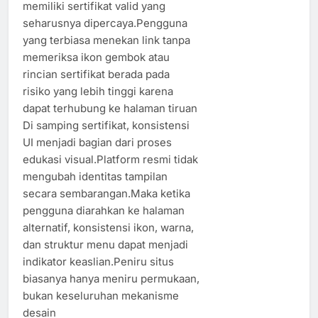
memiliki sertifikat valid yang
seharusnya dipercaya.Pengguna
yang terbiasa menekan link tanpa
memeriksa ikon gembok atau
rincian sertifikat berada pada
risiko yang lebih tinggi karena
dapat terhubung ke halaman tiruan
Di samping sertifikat, konsistensi
UI menjadi bagian dari proses
edukasi visual.Platform resmi tidak
mengubah identitas tampilan
secara sembarangan.Maka ketika
pengguna diarahkan ke halaman
alternatif, konsistensi ikon, warna,
dan struktur menu dapat menjadi
indikator keaslian.Peniru situs
biasanya hanya meniru permukaan,
bukan keseluruhan mekanisme
desain