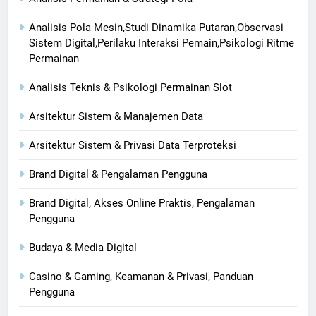
Analisis Pola Mesin,Studi Dinamika Putaran,Observasi
Sistem Digital,Perilaku Interaksi Pemain,Psikologi Ritme
Permainan
Analisis Teknis & Psikologi Permainan Slot
Arsitektur Sistem & Manajemen Data
Arsitektur Sistem & Privasi Data Terproteksi
Brand Digital & Pengalaman Pengguna
Brand Digital, Akses Online Praktis, Pengalaman
Pengguna
Budaya & Media Digital
Casino & Gaming, Keamanan & Privasi, Panduan
Pengguna