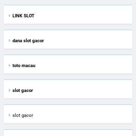
LINK SLOT
dana slot gacor
toto macau
slot gacor
slot gacor