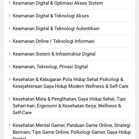
Keamanan Digital & Optimasi Akses Sistem
Keamanan Digital & Teknologi Akses
Keamanan Digital & Teknologi Autentikasi
Keamanan Online / Teknologi Informasi
Keamanan Sistem & Infrastruktur Digital
Keamanan, Teknologi, Privasi Digital
Kesehatan & Kebugaran Pola Hidup Sehat Psikologi &
Kesejahteraan Gaya Hidup Modern Wellness & Self-Care
Kesehatan Mata & Penglihatan, Gaya Hidup Sehat, Tips
Sehari-hari, Ergonomi & Kesehatan Kerja, Wellness &
Self-Care
Kesehatan Mental Gamer, Panduan Game Online, Strategi
Bermain, Tips Game Online, Psikologi Gamer, Gaya Hidup
Digital