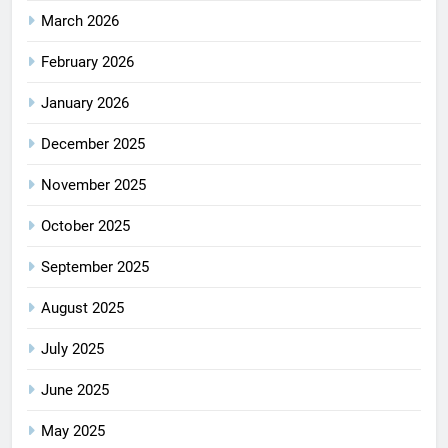
March 2026
February 2026
January 2026
December 2025
November 2025
October 2025
September 2025
August 2025
July 2025
June 2025
May 2025