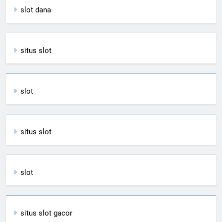
slot dana
situs slot
slot
situs slot
slot
situs slot gacor