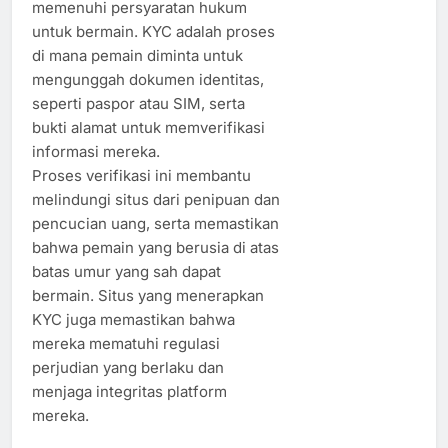
memenuhi persyaratan hukum
untuk bermain. KYC adalah proses
di mana pemain diminta untuk
mengunggah dokumen identitas,
seperti paspor atau SIM, serta
bukti alamat untuk memverifikasi
informasi mereka.
Proses verifikasi ini membantu
melindungi situs dari penipuan dan
pencucian uang, serta memastikan
bahwa pemain yang berusia di atas
batas umur yang sah dapat
bermain. Situs yang menerapkan
KYC juga memastikan bahwa
mereka mematuhi regulasi
perjudian yang berlaku dan
menjaga integritas platform
mereka.