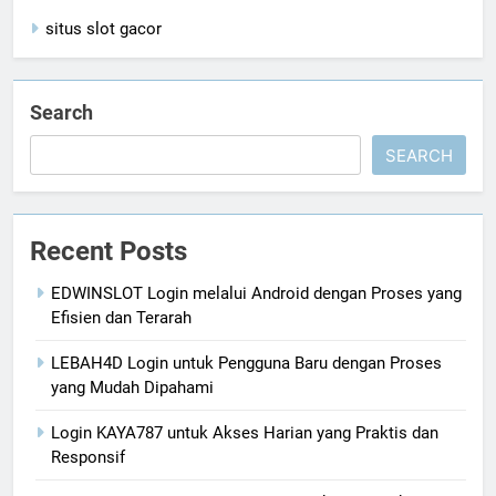
situs slot gacor
Search
SEARCH
Recent Posts
EDWINSLOT Login melalui Android dengan Proses yang
Efisien dan Terarah
LEBAH4D Login untuk Pengguna Baru dengan Proses
yang Mudah Dipahami
Login KAYA787 untuk Akses Harian yang Praktis dan
Responsif