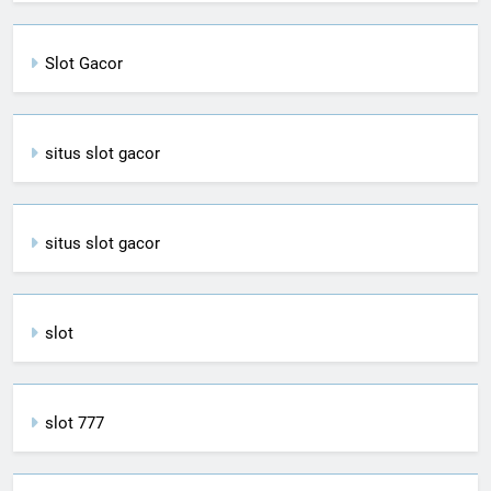
Slot Gacor
situs slot gacor
situs slot gacor
slot
slot 777