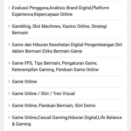
Evaluasi Pengguna,Analisis Brand Digital,Platform
Experience,Kepercayaan Online
Gambling, Slot Machines, Kasino Online, Strategi
Bermain
Game dan Hiburan Kesehatan Digital Pengembangan Diri
dalam Bermain Etika Bermain Game
Game FPS, Tips Bermain, Pengaturan Game,
Keterampilan Gaming, Panduan Game Online
Game Online
Game Online / Slot / Tren Visual
Game Online, Panduan Bermain, Slot Demo
Game Online,Casual Gaming,Hiburan Digital,Life Balance
& Gaming