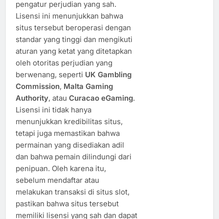
pengatur perjudian yang sah.
Lisensi ini menunjukkan bahwa
situs tersebut beroperasi dengan
standar yang tinggi dan mengikuti
aturan yang ketat yang ditetapkan
oleh otoritas perjudian yang
berwenang, seperti
UK Gambling
Commission
,
Malta Gaming
Authority
, atau
Curacao eGaming
.
Lisensi ini tidak hanya
menunjukkan kredibilitas situs,
tetapi juga memastikan bahwa
permainan yang disediakan adil
dan bahwa pemain dilindungi dari
penipuan. Oleh karena itu,
sebelum mendaftar atau
melakukan transaksi di situs slot,
pastikan bahwa situs tersebut
memiliki lisensi yang sah dan dapat