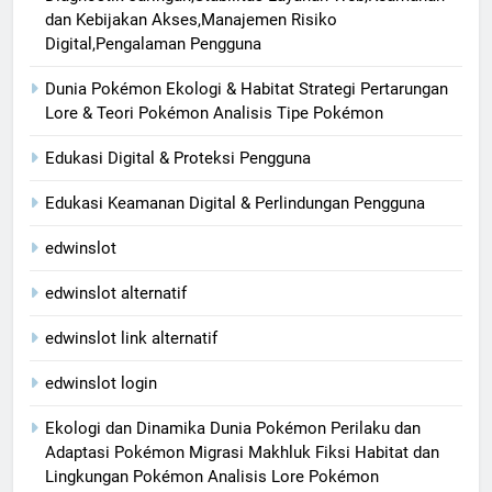
dan Kebijakan Akses,Manajemen Risiko
Digital,Pengalaman Pengguna
Dunia Pokémon Ekologi & Habitat Strategi Pertarungan
Lore & Teori Pokémon Analisis Tipe Pokémon
Edukasi Digital & Proteksi Pengguna
Edukasi Keamanan Digital & Perlindungan Pengguna
edwinslot
edwinslot alternatif
edwinslot link alternatif
edwinslot login
Ekologi dan Dinamika Dunia Pokémon Perilaku dan
Adaptasi Pokémon Migrasi Makhluk Fiksi Habitat dan
Lingkungan Pokémon Analisis Lore Pokémon