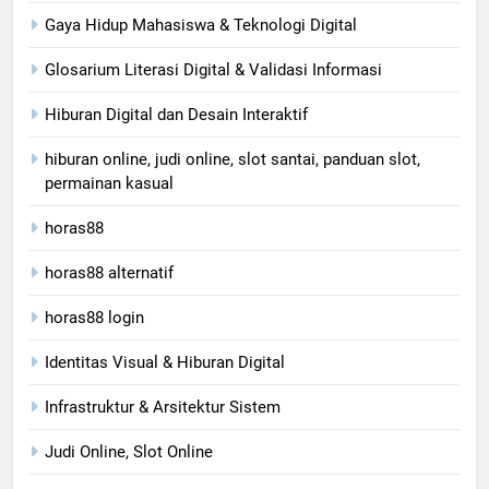
Gaya Hidup Mahasiswa & Teknologi Digital
Glosarium Literasi Digital & Validasi Informasi
Hiburan Digital dan Desain Interaktif
hiburan online, judi online, slot santai, panduan slot,
permainan kasual
horas88
horas88 alternatif
horas88 login
Identitas Visual & Hiburan Digital
Infrastruktur & Arsitektur Sistem
Judi Online, Slot Online