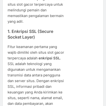
situs slot gacor terpercaya untuk
melindungi pemain dan
memastikan pengalaman bermain
yang adil.
1.
Enkripsi SSL (Secure
Socket Layer)
Fitur keamanan pertama yang
wajib dimiliki oleh situs slot gacor
terpercaya adalah
enkripsi SSL
.
SSL adalah teknologi yang
digunakan untuk mengamankan
transmisi data antara pengguna
dan server situs. Dengan enkripsi
SSL, informasi pribadi dan
keuangan yang Anda kirimkan ke
situs, seperti nama, alamat email,
dan data pembayaran, akan