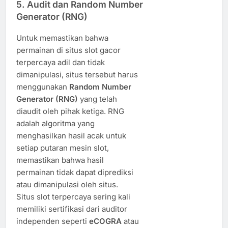
5.
Audit dan Random Number
Generator (RNG)
Untuk memastikan bahwa
permainan di situs slot gacor
terpercaya adil dan tidak
dimanipulasi, situs tersebut harus
menggunakan
Random Number
Generator (RNG)
yang telah
diaudit oleh pihak ketiga. RNG
adalah algoritma yang
menghasilkan hasil acak untuk
setiap putaran mesin slot,
memastikan bahwa hasil
permainan tidak dapat diprediksi
atau dimanipulasi oleh situs.
Situs slot terpercaya sering kali
memiliki sertifikasi dari auditor
independen seperti
eCOGRA
atau