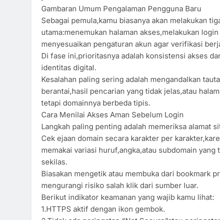
Gambaran Umum Pengalaman Pengguna Baru
Sebagai pemula,kamu biasanya akan melakukan tiga 
utama:menemukan halaman akses,melakukan login
menyesuaikan pengaturan akun agar verifikasi berja
Di fase ini,prioritasnya adalah konsistensi akses d
identitas digital.
Kesalahan paling sering adalah mengandalkan tauta
berantai,hasil pencarian yang tidak jelas,atau hala
tetapi domainnya berbeda tipis.
Cara Menilai Akses Aman Sebelum Login
Langkah paling penting adalah memeriksa alamat sit
Cek ejaan domain secara karakter per karakter,karen
memakai variasi huruf,angka,atau subdomain yang te
sekilas.
Biasakan mengetik atau membuka dari bookmark pri
mengurangi risiko salah klik dari sumber luar.
Berikut indikator keamanan yang wajib kamu lihat:
1.HTTPS aktif dengan ikon gembok.