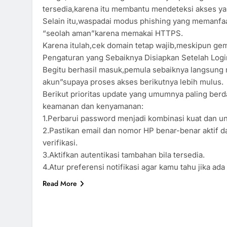
tersedia,karena itu membantu mendeteksi akses yan
Selain itu,waspadai modus phishing yang memanfa
“seolah aman”karena memakai HTTPS.
Karena itulah,cek domain tetap wajib,meskipun gemb
Pengaturan yang Sebaiknya Disiapkan Setelah Log
Begitu berhasil masuk,pemula sebaiknya langsung 
akun”supaya proses akses berikutnya lebih mulus.
Berikut prioritas update yang umumnya paling ber
keamanan dan kenyamanan:
1.Perbarui password menjadi kombinasi kuat dan un
2.Pastikan email dan nomor HP benar-benar aktif 
verifikasi.
3.Aktifkan autentikasi tambahan bila tersedia.
4.Atur preferensi notifikasi agar kamu tahu jika ada 
Read More