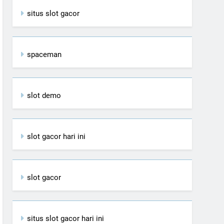
situs slot gacor
spaceman
slot demo
slot gacor hari ini
slot gacor
situs slot gacor hari ini