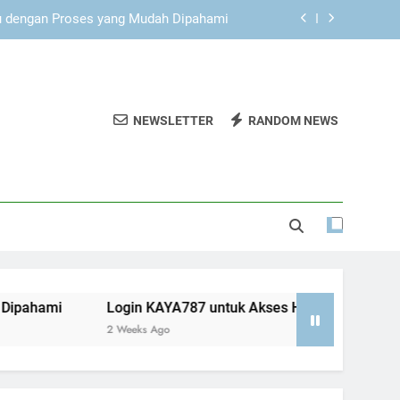
u dengan Proses yang Mudah Dipahami
es Harian yang Praktis dan Responsif
uk yang Praktis untuk Pengguna Aktif
NEWSLETTER
RANDOM NEWS
ngan Proses yang Efisien dan Terarah
u dengan Proses yang Mudah Dipahami
 Europa. Buah-Buahan Eksotis Untuk Setiap Kesempatan.
es Harian yang Praktis dan Responsif
uk yang Praktis untuk Pengguna Aktif
Login KAYA787 untuk Akses Harian yang Praktis dan Res
2 Weeks Ago