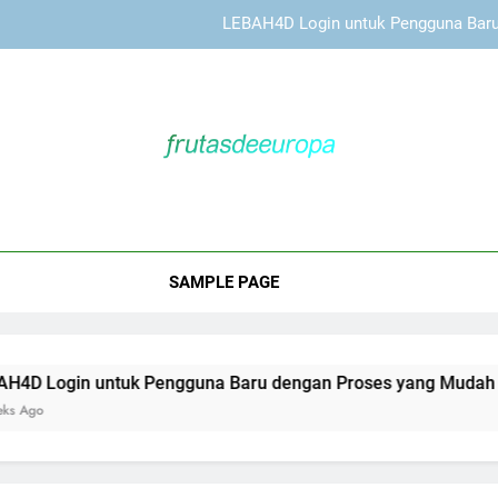
LEBAH4D Login untuk Pengguna Bar
Login KAYA787 untuk Aks
KAYA787 Login dengan Sistem Mas
EDWINSLOT Login melalui Android de
tas De Europa
LEBAH4D Login untuk Pengguna Bar
Buah Segar Berkualitas Langsung Dari Eropa Dengan Frutas De
Login KAYA787 untuk Aks
SAMPLE PAGE
KAYA787 Login dengan Sistem Mas
untuk Pengguna Baru dengan Proses yang Mudah Dipahami