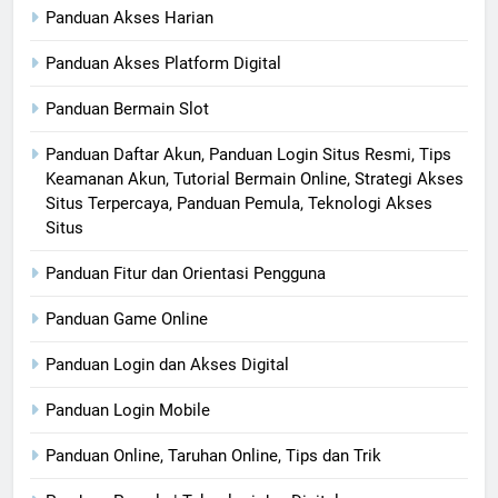
Panduan Akses Harian
Panduan Akses Platform Digital
Panduan Bermain Slot
Panduan Daftar Akun, Panduan Login Situs Resmi, Tips
Keamanan Akun, Tutorial Bermain Online, Strategi Akses
Situs Terpercaya, Panduan Pemula, Teknologi Akses
Situs
Panduan Fitur dan Orientasi Pengguna
Panduan Game Online
Panduan Login dan Akses Digital
Panduan Login Mobile
Panduan Online, Taruhan Online, Tips dan Trik