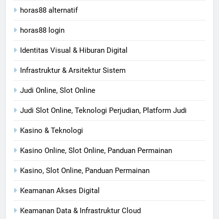
horas88 alternatif
horas88 login
Identitas Visual & Hiburan Digital
Infrastruktur & Arsitektur Sistem
Judi Online, Slot Online
Judi Slot Online, Teknologi Perjudian, Platform Judi
Kasino & Teknologi
Kasino Online, Slot Online, Panduan Permainan
Kasino, Slot Online, Panduan Permainan
Keamanan Akses Digital
Keamanan Data & Infrastruktur Cloud