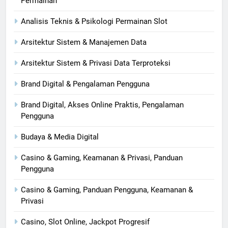
Permainan
Analisis Teknis & Psikologi Permainan Slot
Arsitektur Sistem & Manajemen Data
Arsitektur Sistem & Privasi Data Terproteksi
Brand Digital & Pengalaman Pengguna
Brand Digital, Akses Online Praktis, Pengalaman
Pengguna
Budaya & Media Digital
Casino & Gaming, Keamanan & Privasi, Panduan
Pengguna
Casino & Gaming, Panduan Pengguna, Keamanan &
Privasi
Casino, Slot Online, Jackpot Progresif