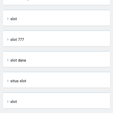
slot
slot 777
slot dana
situs slot
slot