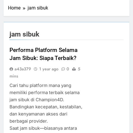
Home
jam sibuk
jam sibuk
Performa Platform Selama
Jam Sibuk: Siapa Terbaik?
a43a379
1 year ago
0
5
mins
Cari tahu platform mana yang
memiliki performa terbaik selama
jam sibuk di Champion4D.
Bandingkan kecepatan, kestabilan,
dan kenyamanan akses dari
berbagai provider.
Saat jam sibuk—biasanya antara