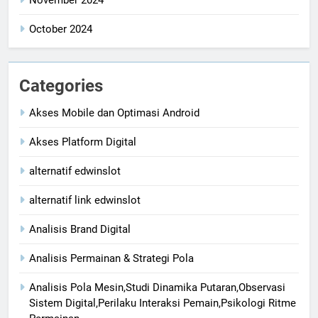
November 2024
October 2024
Categories
Akses Mobile dan Optimasi Android
Akses Platform Digital
alternatif edwinslot
alternatif link edwinslot
Analisis Brand Digital
Analisis Permainan & Strategi Pola
Analisis Pola Mesin,Studi Dinamika Putaran,Observasi
Sistem Digital,Perilaku Interaksi Pemain,Psikologi Ritme