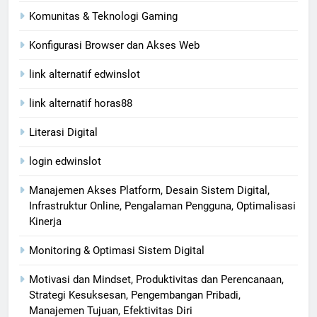
Komunitas & Teknologi Gaming
Konfigurasi Browser dan Akses Web
link alternatif edwinslot
link alternatif horas88
Literasi Digital
login edwinslot
Manajemen Akses Platform, Desain Sistem Digital,
Infrastruktur Online, Pengalaman Pengguna, Optimalisasi
Kinerja
Monitoring & Optimasi Sistem Digital
Motivasi dan Mindset, Produktivitas dan Perencanaan,
Strategi Kesuksesan, Pengembangan Pribadi,
Manajemen Tujuan, Efektivitas Diri