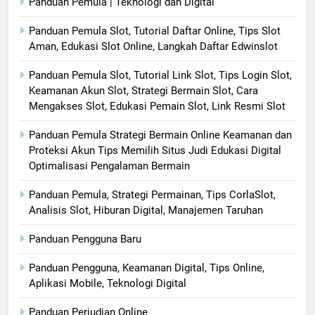
Panduan Pemula | Teknologi dan Digital
Panduan Pemula Slot, Tutorial Daftar Online, Tips Slot
Aman, Edukasi Slot Online, Langkah Daftar Edwinslot
Panduan Pemula Slot, Tutorial Link Slot, Tips Login Slot,
Keamanan Akun Slot, Strategi Bermain Slot, Cara
Mengakses Slot, Edukasi Pemain Slot, Link Resmi Slot
Panduan Pemula Strategi Bermain Online Keamanan dan
Proteksi Akun Tips Memilih Situs Judi Edukasi Digital
Optimalisasi Pengalaman Bermain
Panduan Pemula, Strategi Permainan, Tips CorlaSlot,
Analisis Slot, Hiburan Digital, Manajemen Taruhan
Panduan Pengguna Baru
Panduan Pengguna, Keamanan Digital, Tips Online,
Aplikasi Mobile, Teknologi Digital
Panduan Perjudian Online