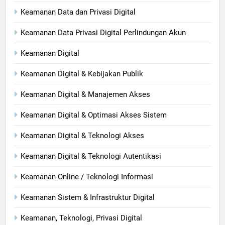
Keamanan Data dan Privasi Digital
Keamanan Data Privasi Digital Perlindungan Akun
Keamanan Digital
Keamanan Digital & Kebijakan Publik
Keamanan Digital & Manajemen Akses
Keamanan Digital & Optimasi Akses Sistem
Keamanan Digital & Teknologi Akses
Keamanan Digital & Teknologi Autentikasi
Keamanan Online / Teknologi Informasi
Keamanan Sistem & Infrastruktur Digital
Keamanan, Teknologi, Privasi Digital