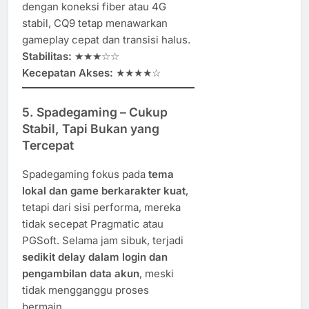
dengan koneksi fiber atau 4G
stabil, CQ9 tetap menawarkan
gameplay cepat dan transisi halus.
Stabilitas:
★★★☆☆
Kecepatan Akses:
★★★★☆
5.
Spadegaming – Cukup
Stabil, Tapi Bukan yang
Tercepat
Spadegaming fokus pada
tema
lokal dan game berkarakter kuat
,
tetapi dari sisi performa, mereka
tidak secepat Pragmatic atau
PGSoft. Selama jam sibuk, terjadi
sedikit delay dalam login dan
pengambilan data akun
, meski
tidak mengganggu proses
bermain.