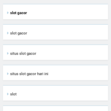
slot gacor
slot gacor
situs slot gacor
situs slot gacor hari ini
slot