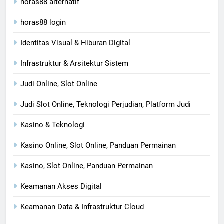
horas88 alternatif
horas88 login
Identitas Visual & Hiburan Digital
Infrastruktur & Arsitektur Sistem
Judi Online, Slot Online
Judi Slot Online, Teknologi Perjudian, Platform Judi
Kasino & Teknologi
Kasino Online, Slot Online, Panduan Permainan
Kasino, Slot Online, Panduan Permainan
Keamanan Akses Digital
Keamanan Data & Infrastruktur Cloud