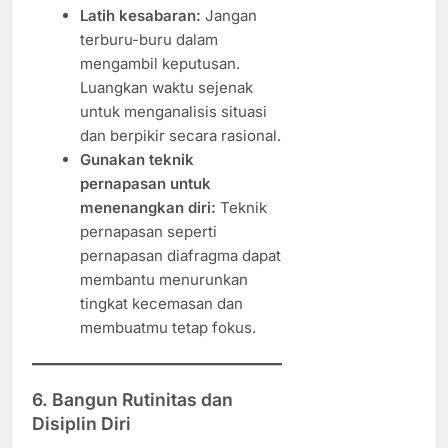
Latih kesabaran:
Jangan
terburu-buru dalam
mengambil keputusan.
Luangkan waktu sejenak
untuk menganalisis situasi
dan berpikir secara rasional.
Gunakan teknik
pernapasan untuk
menenangkan diri:
Teknik
pernapasan seperti
pernapasan diafragma dapat
membantu menurunkan
tingkat kecemasan dan
membuatmu tetap fokus.
6. Bangun Rutinitas dan
Disiplin Diri