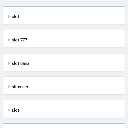
slot
slot 777
slot dana
situs slot
slot