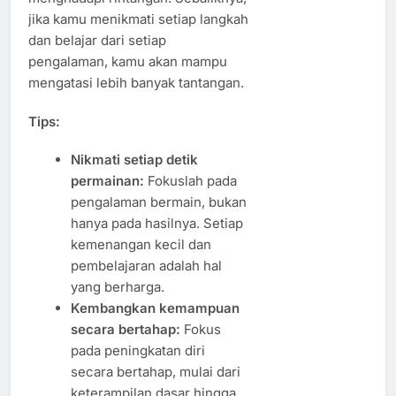
jika kamu menikmati setiap langkah
dan belajar dari setiap
pengalaman, kamu akan mampu
mengatasi lebih banyak tantangan.
Tips:
Nikmati setiap detik
permainan:
Fokuslah pada
pengalaman bermain, bukan
hanya pada hasilnya. Setiap
kemenangan kecil dan
pembelajaran adalah hal
yang berharga.
Kembangkan kemampuan
secara bertahap:
Fokus
pada peningkatan diri
secara bertahap, mulai dari
keterampilan dasar hingga