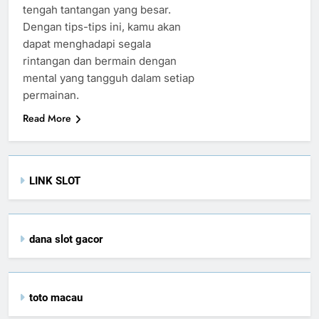
tengah tantangan yang besar.
Dengan tips-tips ini, kamu akan
dapat menghadapi segala
rintangan dan bermain dengan
mental yang tangguh dalam setiap
permainan.
Read More
LINK SLOT
dana slot gacor
toto macau