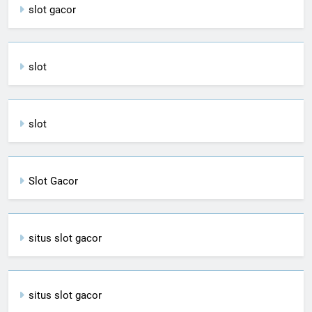
slot gacor
slot
slot
Slot Gacor
situs slot gacor
situs slot gacor