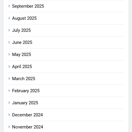
September 2025
August 2025
July 2025
June 2025
May 2025
April 2025
March 2025
February 2025
January 2025
December 2024
November 2024