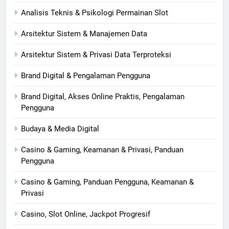
Analisis Teknis & Psikologi Permainan Slot
Arsitektur Sistem & Manajemen Data
Arsitektur Sistem & Privasi Data Terproteksi
Brand Digital & Pengalaman Pengguna
Brand Digital, Akses Online Praktis, Pengalaman
Pengguna
Budaya & Media Digital
Casino & Gaming, Keamanan & Privasi, Panduan
Pengguna
Casino & Gaming, Panduan Pengguna, Keamanan &
Privasi
Casino, Slot Online, Jackpot Progresif