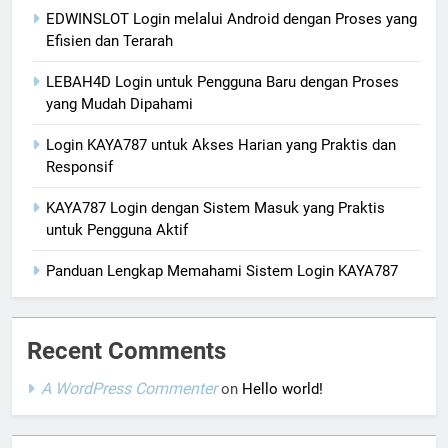
EDWINSLOT Login melalui Android dengan Proses yang
Efisien dan Terarah
LEBAH4D Login untuk Pengguna Baru dengan Proses
yang Mudah Dipahami
Login KAYA787 untuk Akses Harian yang Praktis dan
Responsif
KAYA787 Login dengan Sistem Masuk yang Praktis
untuk Pengguna Aktif
Panduan Lengkap Memahami Sistem Login KAYA787
Recent Comments
A WordPress Commenter
on
Hello world!