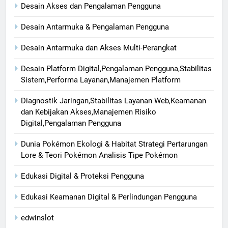
Desain Akses dan Pengalaman Pengguna
Desain Antarmuka & Pengalaman Pengguna
Desain Antarmuka dan Akses Multi-Perangkat
Desain Platform Digital,Pengalaman Pengguna,Stabilitas
Sistem,Performa Layanan,Manajemen Platform
Diagnostik Jaringan,Stabilitas Layanan Web,Keamanan
dan Kebijakan Akses,Manajemen Risiko
Digital,Pengalaman Pengguna
Dunia Pokémon Ekologi & Habitat Strategi Pertarungan
Lore & Teori Pokémon Analisis Tipe Pokémon
Edukasi Digital & Proteksi Pengguna
Edukasi Keamanan Digital & Perlindungan Pengguna
edwinslot