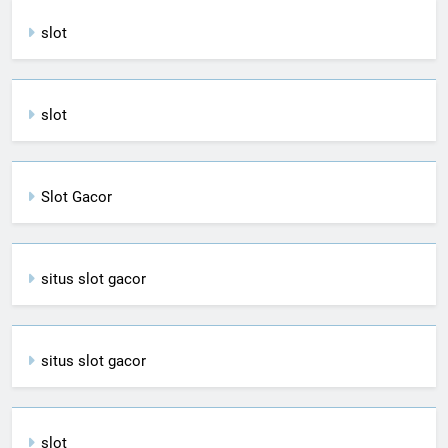
slot
slot
Slot Gacor
situs slot gacor
situs slot gacor
slot