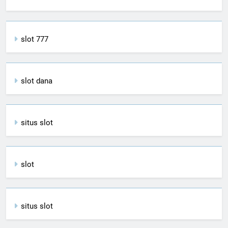
slot 777
slot dana
situs slot
slot
situs slot