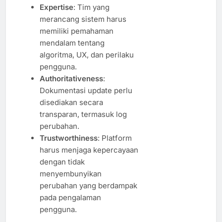
Expertise
: Tim yang
merancang sistem harus
memiliki pemahaman
mendalam tentang
algoritma, UX, dan perilaku
pengguna.
Authoritativeness
:
Dokumentasi update perlu
disediakan secara
transparan, termasuk log
perubahan.
Trustworthiness
: Platform
harus menjaga kepercayaan
dengan tidak
menyembunyikan
perubahan yang berdampak
pada pengalaman
pengguna.