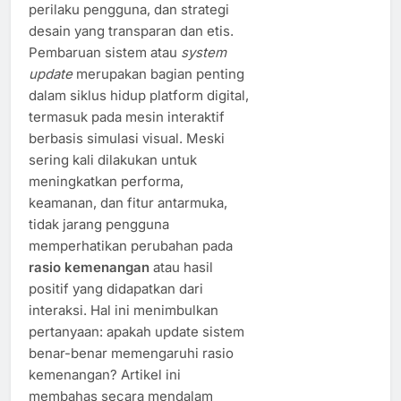
perilaku pengguna, dan strategi
desain yang transparan dan etis.
Pembaruan sistem atau
system
update
merupakan bagian penting
dalam siklus hidup platform digital,
termasuk pada mesin interaktif
berbasis simulasi visual. Meski
sering kali dilakukan untuk
meningkatkan performa,
keamanan, dan fitur antarmuka,
tidak jarang pengguna
memperhatikan perubahan pada
rasio kemenangan
atau hasil
positif yang didapatkan dari
interaksi. Hal ini menimbulkan
pertanyaan: apakah update sistem
benar-benar memengaruhi rasio
kemenangan? Artikel ini
membahas secara mendalam