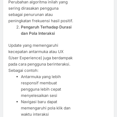
Perubahan algoritma inilah yang
sering dirasakan pengguna
sebagai penurunan atau
peningkatan frekuensi hasil positif.
Pengaruh Terhadap Durasi
dan Pola Interaksi
Update yang memengaruhi
kecepatan antarmuka atau UX
(User Experience) juga berdampak
pada cara pengguna berinteraksi.
Sebagai contoh:
Antarmuka yang lebih
responsif membuat
pengguna lebih cepat
menyelesaikan sesi
Navigasi baru dapat
memengaruhi pola klik dan
waktu interaksi