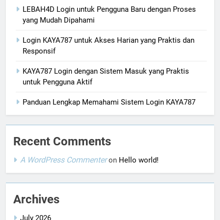
LEBAH4D Login untuk Pengguna Baru dengan Proses
yang Mudah Dipahami
Login KAYA787 untuk Akses Harian yang Praktis dan
Responsif
KAYA787 Login dengan Sistem Masuk yang Praktis
untuk Pengguna Aktif
Panduan Lengkap Memahami Sistem Login KAYA787
Recent Comments
A WordPress Commenter
on
Hello world!
Archives
July 2026