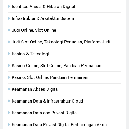
Identitas Visual & Hiburan Digital
Infrastruktur & Arsitektur Sistem
Judi Online, Slot Online
Judi Slot Online, Teknologi Perjudian, Platform Judi
Kasino & Teknologi
Kasino Online, Slot Online, Panduan Permainan
Kasino, Slot Online, Panduan Permainan
Keamanan Akses Digital
Keamanan Data & Infrastruktur Cloud
Keamanan Data dan Privasi Digital
Keamanan Data Privasi Digital Perlindungan Akun