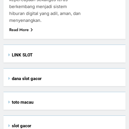
berkembang menjadi sistem
hiburan digital yang adil, aman, dan
menyenangkan.
Read More
LINK SLOT
dana slot gacor
toto macau
slot gacor