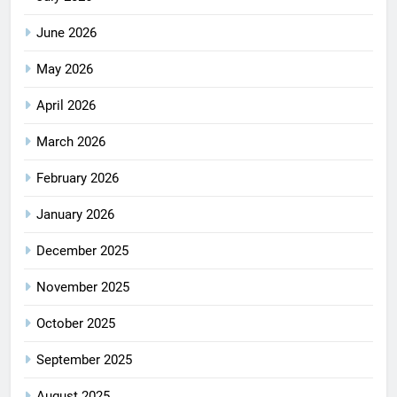
June 2026
May 2026
April 2026
March 2026
February 2026
January 2026
December 2025
November 2025
October 2025
September 2025
August 2025