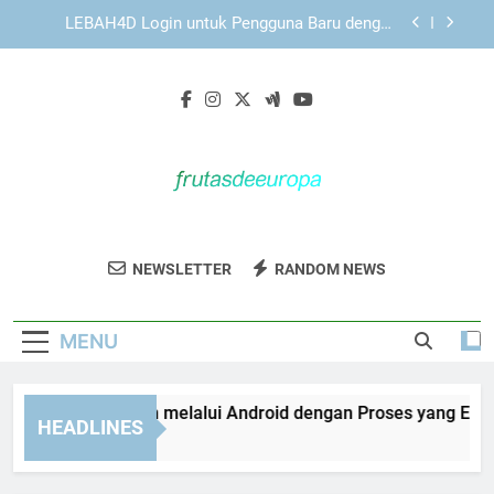
Skip
Login KAYA787 untuk Akses Harian yang Praktis
to
dan Responsif
content
KAYA787 Login dengan Sistem Masuk yang
Praktis untuk Pengguna Aktif
EDWINSLOT Login melalui Android dengan
Proses yang Efisien dan Terarah
LEBAH4D Login untuk Pengguna Baru dengan
Proses yang Mudah Dipahami
Login KAYA787 untuk Akses Harian yang Praktis
dan Responsif
Frutas De Europa
Dapatkan Buah Segar Berkualitas Langsung
KAYA787 Login dengan Sistem Masuk yang
NEWSLETTER
RANDOM NEWS
Praktis untuk Pengguna Aktif
Dari Eropa Dengan Frutas De Europa. Buah-
Buahan Eksotis Untuk Setiap Kesempatan.
MENU
WINSLOT Login melalui Android dengan Proses yang Efisien 
HEADLINES
Weeks Ago