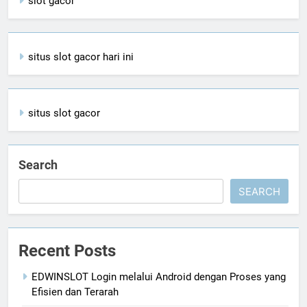
slot gacor
situs slot gacor hari ini
situs slot gacor
Search
SEARCH
Recent Posts
EDWINSLOT Login melalui Android dengan Proses yang
Efisien dan Terarah