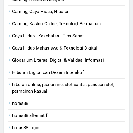
Gaming, Gaya Hidup, Hiburan
Gaming, Kasino Online, Teknologi Permainan
Gaya Hidup · Kesehatan · Tips Sehat
Gaya Hidup Mahasiswa & Teknologi Digital
Glosarium Literasi Digital & Validasi Informasi
Hiburan Digital dan Desain Interaktif
hiburan online, judi online, slot santai, panduan slot,
permainan kasual
horas88
horas88 alternatif
horas88 login