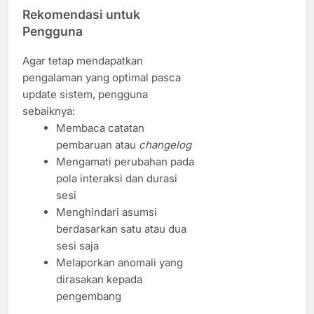
Rekomendasi untuk
Pengguna
Agar tetap mendapatkan
pengalaman yang optimal pasca
update sistem, pengguna
sebaiknya:
Membaca catatan
pembaruan atau
changelog
Mengamati perubahan pada
pola interaksi dan durasi
sesi
Menghindari asumsi
berdasarkan satu atau dua
sesi saja
Melaporkan anomali yang
dirasakan kepada
pengembang