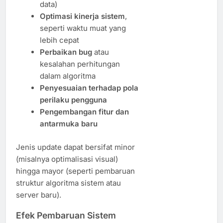
data)
Optimasi kinerja sistem
,
seperti waktu muat yang
lebih cepat
Perbaikan bug
atau
kesalahan perhitungan
dalam algoritma
Penyesuaian terhadap pola
perilaku pengguna
Pengembangan fitur dan
antarmuka baru
Jenis update dapat bersifat minor
(misalnya optimalisasi visual)
hingga mayor (seperti pembaruan
struktur algoritma sistem atau
server baru).
Efek Pembaruan Sistem