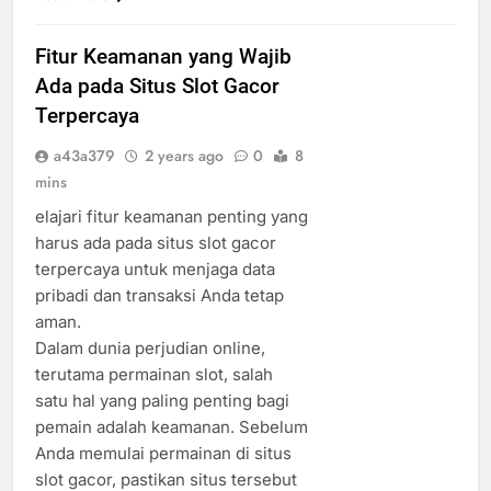
Fitur Keamanan yang Wajib
Ada pada Situs Slot Gacor
Terpercaya
a43a379
2 years ago
0
8
mins
elajari fitur keamanan penting yang
harus ada pada situs slot gacor
terpercaya untuk menjaga data
pribadi dan transaksi Anda tetap
aman.
Dalam dunia perjudian online,
terutama permainan slot, salah
satu hal yang paling penting bagi
pemain adalah keamanan. Sebelum
Anda memulai permainan di situs
slot gacor, pastikan situs tersebut