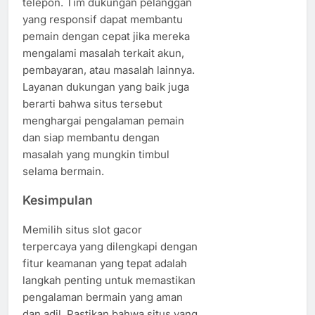
telepon. Tim dukungan pelanggan
yang responsif dapat membantu
pemain dengan cepat jika mereka
mengalami masalah terkait akun,
pembayaran, atau masalah lainnya.
Layanan dukungan yang baik juga
berarti bahwa situs tersebut
menghargai pengalaman pemain
dan siap membantu dengan
masalah yang mungkin timbul
selama bermain.
Kesimpulan
Memilih situs slot gacor
terpercaya yang dilengkapi dengan
fitur keamanan yang tepat adalah
langkah penting untuk memastikan
pengalaman bermain yang aman
dan adil. Pastikan bahwa situs yang