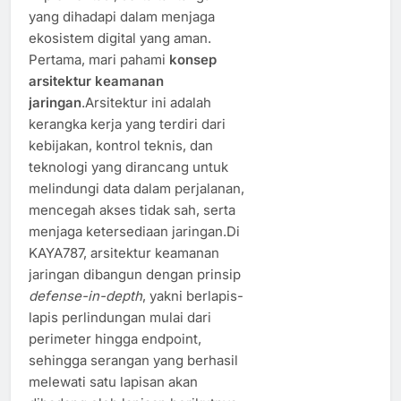
yang dihadapi dalam menjaga
ekosistem digital yang aman.
Pertama, mari pahami
konsep
arsitektur keamanan
jaringan
.Arsitektur ini adalah
kerangka kerja yang terdiri dari
kebijakan, kontrol teknis, dan
teknologi yang dirancang untuk
melindungi data dalam perjalanan,
mencegah akses tidak sah, serta
menjaga ketersediaan jaringan.Di
KAYA787, arsitektur keamanan
jaringan dibangun dengan prinsip
defense-in-depth
, yakni berlapis-
lapis perlindungan mulai dari
perimeter hingga endpoint,
sehingga serangan yang berhasil
melewati satu lapisan akan