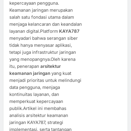
kepercayaan pengguna.
Keamanan jaringan merupakan
salah satu fondasi utama dalam
menjaga kelancaran dan keandalan
layanan digital.Platform
KAYA787
menyadari bahwa serangan siber
tidak hanya menyasar aplikasi,
tetapi juga infrastruktur jaringan
yang menopangnya.Oleh karena
itu, penerapan
arsitektur
keamanan jaringan
yang kuat
menjadi prioritas untuk melindungi
data pengguna, menjaga
kontinuitas layanan, dan
memperkuat kepercayaan
publik.Artikel ini membahas
analisis arsitektur keamanan
jaringan KAYA787, strategi
implementasi, serta tantangan