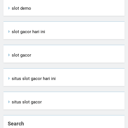
slot demo
slot gacor hari ini
slot gacor
situs slot gacor hari ini
situs slot gacor
Search