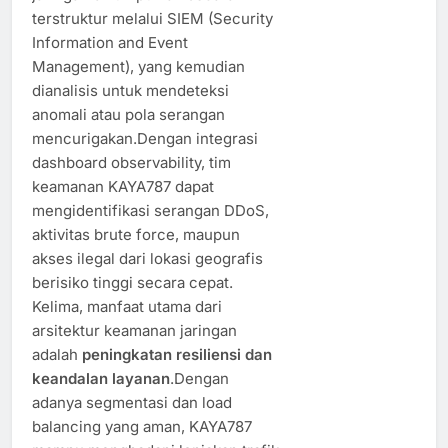
terstruktur melalui SIEM (Security
Information and Event
Management), yang kemudian
dianalisis untuk mendeteksi
anomali atau pola serangan
mencurigakan.Dengan integrasi
dashboard observability, tim
keamanan KAYA787 dapat
mengidentifikasi serangan DDoS,
aktivitas brute force, maupun
akses ilegal dari lokasi geografis
berisiko tinggi secara cepat.
Kelima, manfaat utama dari
arsitektur keamanan jaringan
adalah
peningkatan resiliensi dan
keandalan layanan
.Dengan
adanya segmentasi dan load
balancing yang aman, KAYA787