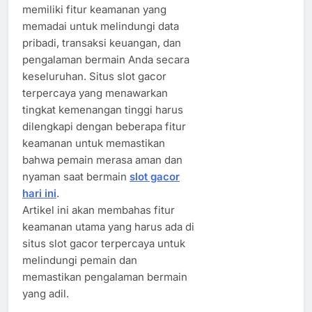
memiliki fitur keamanan yang
memadai untuk melindungi data
pribadi, transaksi keuangan, dan
pengalaman bermain Anda secara
keseluruhan. Situs slot gacor
terpercaya yang menawarkan
tingkat kemenangan tinggi harus
dilengkapi dengan beberapa fitur
keamanan untuk memastikan
bahwa pemain merasa aman dan
nyaman saat bermain
slot gacor
hari ini
.
Artikel ini akan membahas fitur
keamanan utama yang harus ada di
situs slot gacor terpercaya untuk
melindungi pemain dan
memastikan pengalaman bermain
yang adil.