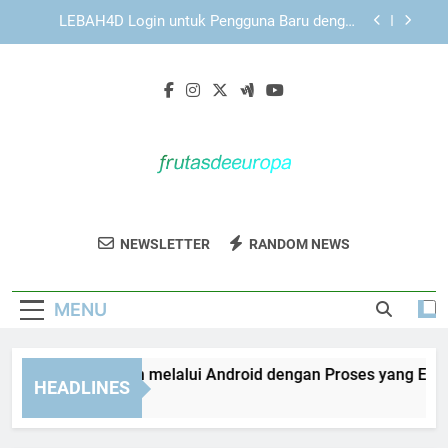
Skip
Login KAYA787 untuk Akses Harian yang Praktis
to
dan Responsif
content
KAYA787 Login dengan Sistem Masuk yang
Praktis untuk Pengguna Aktif
EDWINSLOT Login melalui Android dengan
Proses yang Efisien dan Terarah
LEBAH4D Login untuk Pengguna Baru dengan
Proses yang Mudah Dipahami
Login KAYA787 untuk Akses Harian yang Praktis
dan Responsif
Frutas De Europa
Dapatkan Buah Segar Berkualitas Langsung
KAYA787 Login dengan Sistem Masuk yang
NEWSLETTER
RANDOM NEWS
Praktis untuk Pengguna Aktif
Dari Eropa Dengan Frutas De Europa. Buah-
Buahan Eksotis Untuk Setiap Kesempatan.
MENU
WINSLOT Login melalui Android dengan Proses yang Efisien 
HEADLINES
Weeks Ago