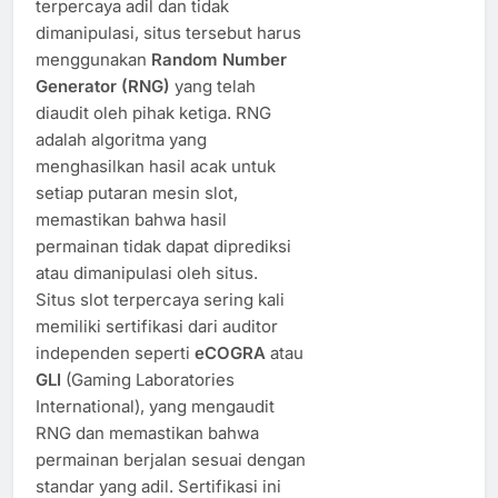
terpercaya adil dan tidak
dimanipulasi, situs tersebut harus
menggunakan
Random Number
Generator (RNG)
yang telah
diaudit oleh pihak ketiga. RNG
adalah algoritma yang
menghasilkan hasil acak untuk
setiap putaran mesin slot,
memastikan bahwa hasil
permainan tidak dapat diprediksi
atau dimanipulasi oleh situs.
Situs slot terpercaya sering kali
memiliki sertifikasi dari auditor
independen seperti
eCOGRA
atau
GLI
(Gaming Laboratories
International), yang mengaudit
RNG dan memastikan bahwa
permainan berjalan sesuai dengan
standar yang adil. Sertifikasi ini