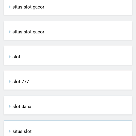
situs slot gacor
situs slot gacor
slot
slot 777
slot dana
situs slot