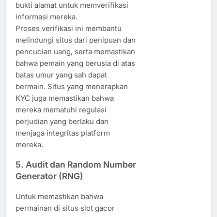
bukti alamat untuk memverifikasi
informasi mereka.
Proses verifikasi ini membantu
melindungi situs dari penipuan dan
pencucian uang, serta memastikan
bahwa pemain yang berusia di atas
batas umur yang sah dapat
bermain. Situs yang menerapkan
KYC juga memastikan bahwa
mereka mematuhi regulasi
perjudian yang berlaku dan
menjaga integritas platform
mereka.
5.
Audit dan Random Number
Generator (RNG)
Untuk memastikan bahwa
permainan di situs slot gacor