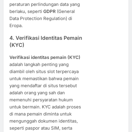
peraturan perlindungan data yang
berlaku, seperti
GDPR
(General
Data Protection Regulation) di
Eropa.
4.
Verifikasi Identitas Pemain
(KYC)
Verifikasi identitas pemain (KYC)
adalah langkah penting yang
diambil oleh situs slot terpercaya
untuk memastikan bahwa pemain
yang mendaftar di situs tersebut
adalah orang yang sah dan
memenuhi persyaratan hukum
untuk bermain. KYC adalah proses
di mana pemain diminta untuk
mengunggah dokumen identitas,
seperti paspor atau SIM, serta