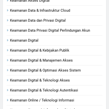
Keamanan Akses Digital
Keamanan Data & Infrastruktur Cloud
Keamanan Data dan Privasi Digital
Keamanan Data Privasi Digital Perlindungan Akun
Keamanan Digital
Keamanan Digital & Kebijakan Publik
Keamanan Digital & Manajemen Akses
Keamanan Digital & Optimasi Akses Sistem
Keamanan Digital & Teknologi Akses
Keamanan Digital & Teknologi Autentikasi
Keamanan Online / Teknologi Informasi