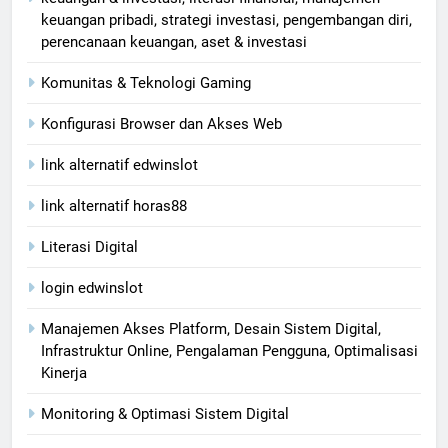
keuangan pribadi, strategi investasi, pengembangan diri,
perencanaan keuangan, aset & investasi
Komunitas & Teknologi Gaming
Konfigurasi Browser dan Akses Web
link alternatif edwinslot
link alternatif horas88
Literasi Digital
login edwinslot
Manajemen Akses Platform, Desain Sistem Digital,
Infrastruktur Online, Pengalaman Pengguna, Optimalisasi
Kinerja
Monitoring & Optimasi Sistem Digital