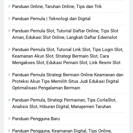
Panduan Online, Taruhan Online, Tips dan Trik
Panduan Pemula | Teknologi dan Digital
Panduan Pemula Slot, Tutorial Daftar Online, Tips Slot
Aman, Edukasi Slot Online, Langkah Daftar Edwinslot
Panduan Pemula Slot, Tutorial Link Slot, Tips Login Slot,
Keamanan Akun Slot, Strategi Bermain Slot, Cara
Mengakses Slot, Edukasi Pemain Slot, Link Resmi Slot
Panduan Pemula Strategi Bermain Online Keamanan dan
Proteksi Akun Tips Memilih Situs Judi Edukasi Digital
Optimalisasi Pengalaman Bermain
Panduan Pemula, Strategi Permainan, Tips CorlaSlot,
Analisis Slot, Hiburan Digital, Manajemen Taruhan
Panduan Pengguna Baru
Panduan Pengguna, Keamanan Digital, Tips Online,