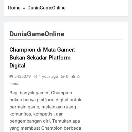
Home
DuniaGameOnline
DuniaGameOnline
Champion di Mata Gamer:
Bukan Sekadar Platform
Digital
a43a379
1 year ago
0
6
mins
Bagi banyak gamer, Champion
bukan hanya platform digital untuk
bermain game, melainkan ruang
komunitas, kompetisi, dan
pengembangan diri. Temukan apa
yang membuat Champion berbeda