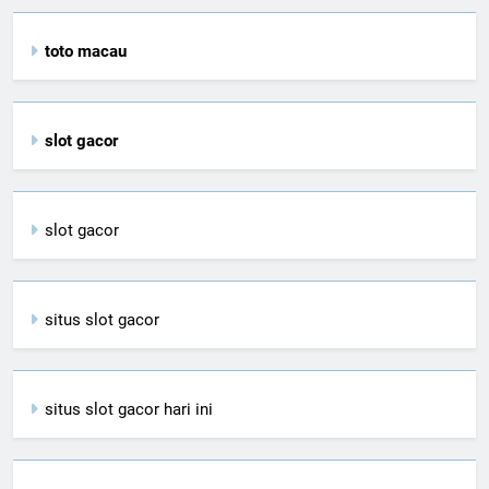
toto macau
slot gacor
slot gacor
situs slot gacor
situs slot gacor hari ini