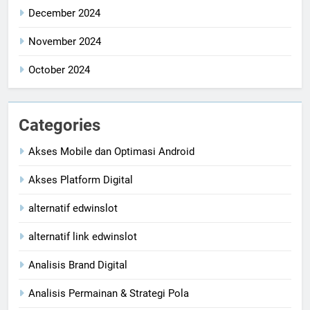
December 2024
November 2024
October 2024
Categories
Akses Mobile dan Optimasi Android
Akses Platform Digital
alternatif edwinslot
alternatif link edwinslot
Analisis Brand Digital
Analisis Permainan & Strategi Pola