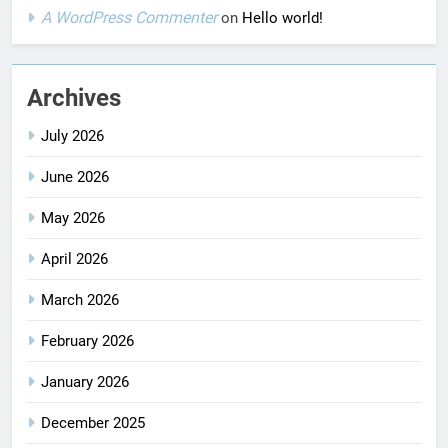
A WordPress Commenter
on
Hello world!
Archives
July 2026
June 2026
May 2026
April 2026
March 2026
February 2026
January 2026
December 2025