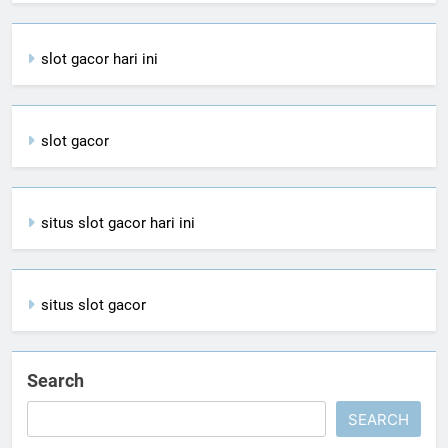
slot gacor hari ini
slot gacor
situs slot gacor hari ini
situs slot gacor
Search
SEARCH