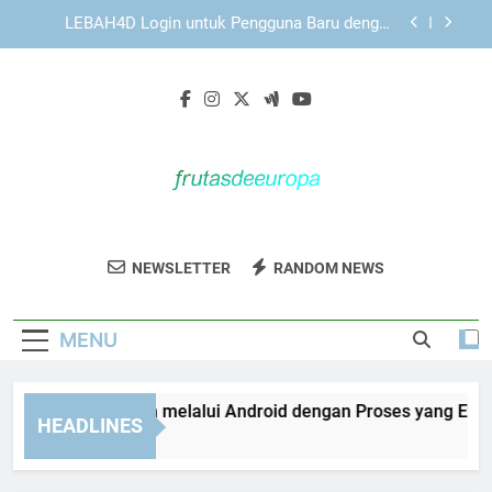
Skip
Login KAYA787 untuk Akses Harian yang Praktis
to
dan Responsif
content
KAYA787 Login dengan Sistem Masuk yang
Praktis untuk Pengguna Aktif
EDWINSLOT Login melalui Android dengan
Proses yang Efisien dan Terarah
LEBAH4D Login untuk Pengguna Baru dengan
Proses yang Mudah Dipahami
Login KAYA787 untuk Akses Harian yang Praktis
dan Responsif
Frutas De Europa
Dapatkan Buah Segar Berkualitas Langsung
KAYA787 Login dengan Sistem Masuk yang
NEWSLETTER
RANDOM NEWS
Praktis untuk Pengguna Aktif
Dari Eropa Dengan Frutas De Europa. Buah-
Buahan Eksotis Untuk Setiap Kesempatan.
MENU
WINSLOT Login melalui Android dengan Proses yang Efisien 
HEADLINES
Weeks Ago