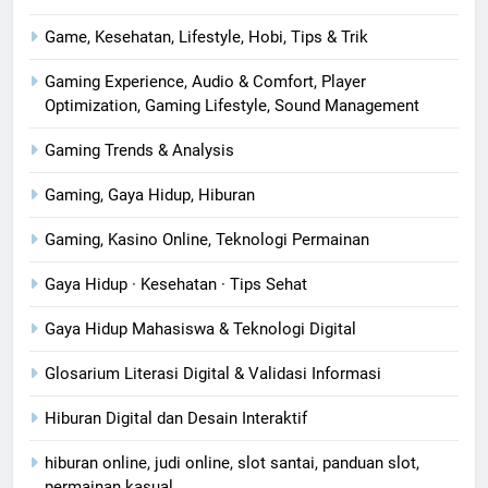
Game, Kesehatan, Lifestyle, Hobi, Tips & Trik
Gaming Experience, Audio & Comfort, Player
Optimization, Gaming Lifestyle, Sound Management
Gaming Trends & Analysis
Gaming, Gaya Hidup, Hiburan
Gaming, Kasino Online, Teknologi Permainan
Gaya Hidup · Kesehatan · Tips Sehat
Gaya Hidup Mahasiswa & Teknologi Digital
Glosarium Literasi Digital & Validasi Informasi
Hiburan Digital dan Desain Interaktif
hiburan online, judi online, slot santai, panduan slot,
permainan kasual