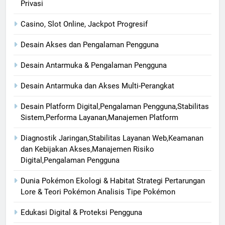
Privasi
Casino, Slot Online, Jackpot Progresif
Desain Akses dan Pengalaman Pengguna
Desain Antarmuka & Pengalaman Pengguna
Desain Antarmuka dan Akses Multi-Perangkat
Desain Platform Digital,Pengalaman Pengguna,Stabilitas
Sistem,Performa Layanan,Manajemen Platform
Diagnostik Jaringan,Stabilitas Layanan Web,Keamanan
dan Kebijakan Akses,Manajemen Risiko
Digital,Pengalaman Pengguna
Dunia Pokémon Ekologi & Habitat Strategi Pertarungan
Lore & Teori Pokémon Analisis Tipe Pokémon
Edukasi Digital & Proteksi Pengguna