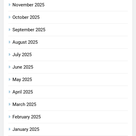
November 2025
October 2025
September 2025
August 2025
July 2025
June 2025
May 2025
April 2025
March 2025
February 2025
January 2025