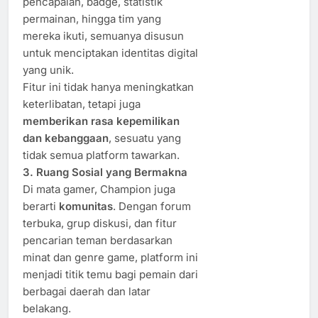
pencapaian, badge, statistik
permainan, hingga tim yang
mereka ikuti, semuanya disusun
untuk menciptakan identitas digital
yang unik.
Fitur ini tidak hanya meningkatkan
keterlibatan, tetapi juga
memberikan rasa kepemilikan
dan kebanggaan
, sesuatu yang
tidak semua platform tawarkan.
3. Ruang Sosial yang Bermakna
Di mata gamer, Champion juga
berarti
komunitas
. Dengan forum
terbuka, grup diskusi, dan fitur
pencarian teman berdasarkan
minat dan genre game, platform ini
menjadi titik temu bagi pemain dari
berbagai daerah dan latar
belakang.