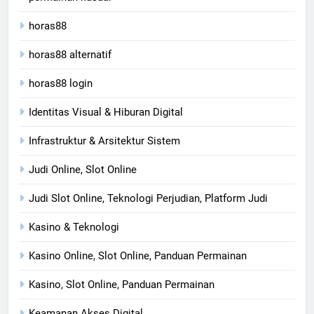
horas88
horas88 alternatif
horas88 login
Identitas Visual & Hiburan Digital
Infrastruktur & Arsitektur Sistem
Judi Online, Slot Online
Judi Slot Online, Teknologi Perjudian, Platform Judi
Kasino & Teknologi
Kasino Online, Slot Online, Panduan Permainan
Kasino, Slot Online, Panduan Permainan
Keamanan Akses Digital