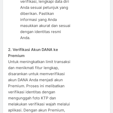
verifikasi, lengkapi data diri
Anda sesuai petunjuk yang
diberikan. Pastikan
informasi yang Anda
masukkan akurat dan sesuai
dengan identitas resmi
Anda.​
2. Verifikasi Akun DANA ke
Premium
Untuk meningkatkan limit transaksi
dan menikmati fitur lengkap,
disarankan untuk memverifikasi
akun DANA Anda menjadi akun
Premium. Proses ini melibatkan
verifikasi identitas dengan
mengunggah foto KTP dan
melakukan verifikasi wajah melalui
aplikasi. Dengan akun Premium,