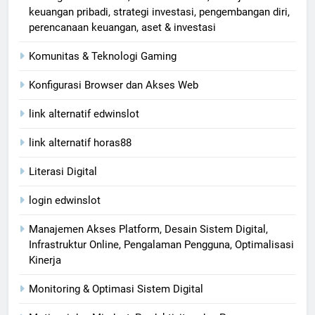
keuangan pribadi, strategi investasi, pengembangan diri,
perencanaan keuangan, aset & investasi
Komunitas & Teknologi Gaming
Konfigurasi Browser dan Akses Web
link alternatif edwinslot
link alternatif horas88
Literasi Digital
login edwinslot
Manajemen Akses Platform, Desain Sistem Digital,
Infrastruktur Online, Pengalaman Pengguna, Optimalisasi
Kinerja
Monitoring & Optimasi Sistem Digital