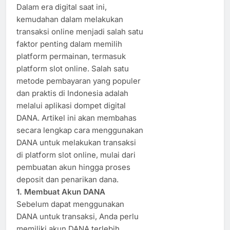
Dalam era digital saat ini,
kemudahan dalam melakukan
transaksi online menjadi salah satu
faktor penting dalam memilih
platform permainan, termasuk
platform slot online. Salah satu
metode pembayaran yang populer
dan praktis di Indonesia adalah
melalui aplikasi dompet digital
DANA. Artikel ini akan membahas
secara lengkap cara menggunakan
DANA untuk melakukan transaksi
di platform slot online, mulai dari
pembuatan akun hingga proses
deposit dan penarikan dana.​
1. Membuat Akun DANA
Sebelum dapat menggunakan
DANA untuk transaksi, Anda perlu
memiliki akun DANA terlebih