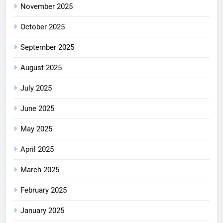
November 2025
October 2025
September 2025
August 2025
July 2025
June 2025
May 2025
April 2025
March 2025
February 2025
January 2025