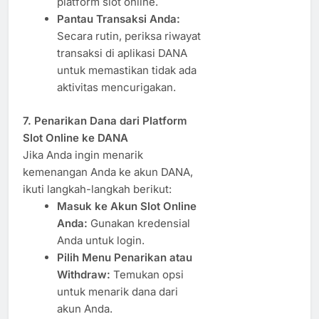
platform slot online.​
Pantau Transaksi Anda:
Secara rutin, periksa riwayat
transaksi di aplikasi DANA
untuk memastikan tidak ada
aktivitas mencurigakan.​
7. Penarikan Dana dari Platform
Slot Online ke DANA
Jika Anda ingin menarik
kemenangan Anda ke akun DANA,
ikuti langkah-langkah berikut:
Masuk ke Akun Slot Online
Anda:
Gunakan kredensial
Anda untuk login.​
Pilih Menu Penarikan atau
Withdraw:
Temukan opsi
untuk menarik dana dari
akun Anda.​