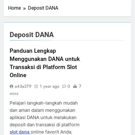
Home
Deposit DANA
Deposit DANA
Panduan Lengkap
Menggunakan DANA untuk
Transaksi di Platform Slot
Online
a43a379
1 year ago
0
7
mins
Pelajari langkah-langkah mudah
dan aman dalam menggunakan
aplikasi DANA untuk melakukan
deposit dan transaksi di platform
slot dana
online favorit Anda.​