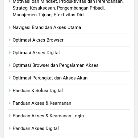
Motivasi dan Mindset, Produktivitas dan Perencanaan,
Strategi Kesuksesan, Pengembangan Pribadi,
Manajemen Tujuan, Efektivitas Diri
Navigasi Brand dan Akses Utama
Optimasi Akses Browser
Optimasi Akses Digital
Optimasi Browser dan Pengalaman Akses
Optimasi Perangkat dan Akses Akun
Panduan & Solusi Digital
Panduan Akses & Keamanan
Panduan Akses & Keamanan Login
Panduan Akses Digital