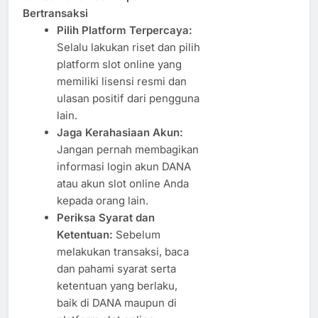
Bertransaksi
Pilih Platform Terpercaya:
Selalu lakukan riset dan pilih
platform slot online yang
memiliki lisensi resmi dan
ulasan positif dari pengguna
lain.​
Jaga Kerahasiaan Akun:
Jangan pernah membagikan
informasi login akun DANA
atau akun slot online Anda
kepada orang lain.​
Periksa Syarat dan
Ketentuan:
Sebelum
melakukan transaksi, baca
dan pahami syarat serta
ketentuan yang berlaku,
baik di DANA maupun di