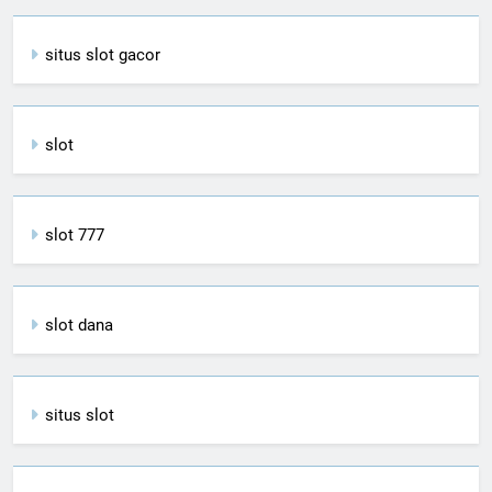
situs slot gacor
slot
slot 777
slot dana
situs slot