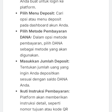
Anda buat untuk login ke
platform.​
Pilih Menu Deposit:
Cari
opsi atau menu deposit
pada dashboard akun Anda.​
Pilih Metode Pembayaran
DANA:
Dalam opsi metode
pembayaran, pilih DANA
sebagai metode yang akan
digunakan.​
Masukkan Jumlah Deposit:
Tentukan jumlah uang yang
ingin Anda depositkan
sesuai dengan saldo DANA
Anda.​
Ikuti Instruksi Pembayaran:
Platform akan memberikan
instruksi detail, seperti
nomor tujuan atau kode QR