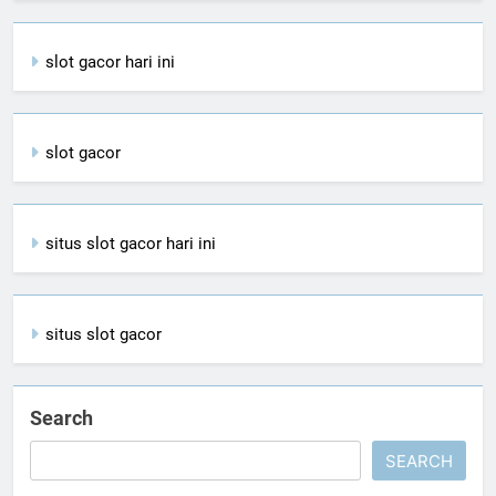
slot gacor hari ini
slot gacor
situs slot gacor hari ini
situs slot gacor
Search
SEARCH