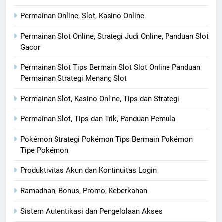
Permainan Online, Slot, Kasino Online
Permainan Slot Online, Strategi Judi Online, Panduan Slot
Gacor
Permainan Slot Tips Bermain Slot Slot Online Panduan
Permainan Strategi Menang Slot
Permainan Slot, Kasino Online, Tips dan Strategi
Permainan Slot, Tips dan Trik, Panduan Pemula
Pokémon Strategi Pokémon Tips Bermain Pokémon
Tipe Pokémon
Produktivitas Akun dan Kontinuitas Login
Ramadhan, Bonus, Promo, Keberkahan
Sistem Autentikasi dan Pengelolaan Akses