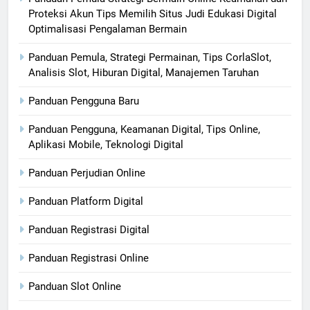
Proteksi Akun Tips Memilih Situs Judi Edukasi Digital
Optimalisasi Pengalaman Bermain
Panduan Pemula, Strategi Permainan, Tips CorlaSlot,
Analisis Slot, Hiburan Digital, Manajemen Taruhan
Panduan Pengguna Baru
Panduan Pengguna, Keamanan Digital, Tips Online,
Aplikasi Mobile, Teknologi Digital
Panduan Perjudian Online
Panduan Platform Digital
Panduan Registrasi Digital
Panduan Registrasi Online
Panduan Slot Online