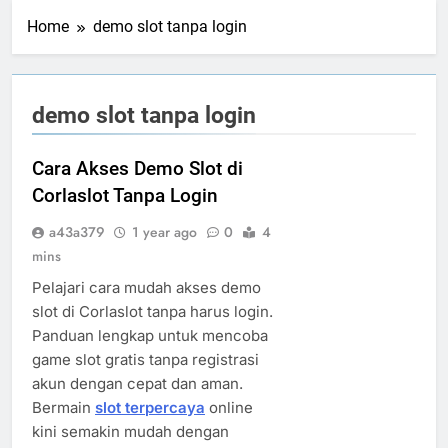
Home
demo slot tanpa login
demo slot tanpa login
Cara Akses Demo Slot di
Corlaslot Tanpa Login
a43a379
1 year ago
0
4
mins
Pelajari cara mudah akses demo
slot di Corlaslot tanpa harus login.
Panduan lengkap untuk mencoba
game slot gratis tanpa registrasi
akun dengan cepat dan aman.
Bermain
slot terpercaya
online
kini semakin mudah dengan