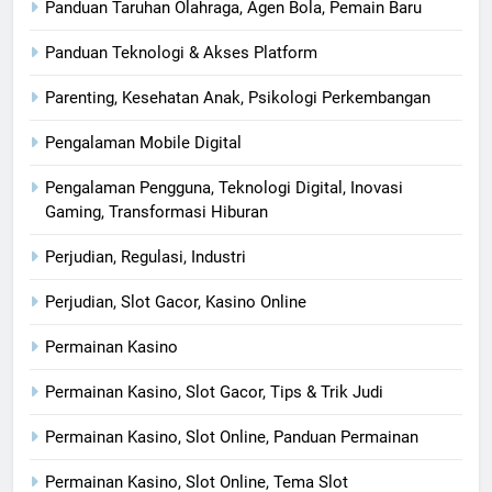
Panduan Taruhan Olahraga, Agen Bola, Pemain Baru
Panduan Teknologi & Akses Platform
Parenting, Kesehatan Anak, Psikologi Perkembangan
Pengalaman Mobile Digital
Pengalaman Pengguna, Teknologi Digital, Inovasi
Gaming, Transformasi Hiburan
Perjudian, Regulasi, Industri
Perjudian, Slot Gacor, Kasino Online
Permainan Kasino
Permainan Kasino, Slot Gacor, Tips & Trik Judi
Permainan Kasino, Slot Online, Panduan Permainan
Permainan Kasino, Slot Online, Tema Slot