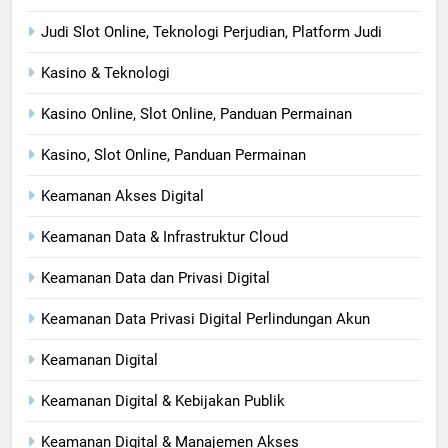
Judi Slot Online, Teknologi Perjudian, Platform Judi
Kasino & Teknologi
Kasino Online, Slot Online, Panduan Permainan
Kasino, Slot Online, Panduan Permainan
Keamanan Akses Digital
Keamanan Data & Infrastruktur Cloud
Keamanan Data dan Privasi Digital
Keamanan Data Privasi Digital Perlindungan Akun
Keamanan Digital
Keamanan Digital & Kebijakan Publik
Keamanan Digital & Manajemen Akses