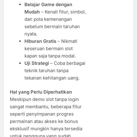
Belajar Game dengan
Mudah
– Kenali fitur, simbol,
dan pola kemenangan
sebelum bermain taruhan
nyata.
Hiburan Gratis
– Nikmati
keseruan bermain slot
kapan saja tanpa modal.
Uji Strategi
– Coba berbagai
teknik taruhan tanpa
tekanan kehilangan uang.
Hal yang Perlu Diperhatikan
Meskipun demo slot tanpa login
sangat membantu, beberapa fitur
seperti penyimpanan progres
permainan atau akses ke bonus
eksklusif mungkin hanya tersedia
untuk pengguna yang sudah