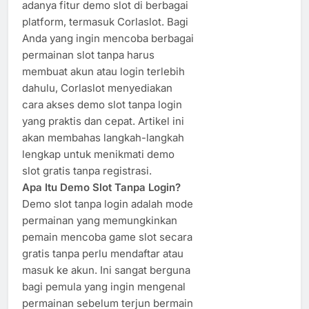
adanya fitur demo slot di berbagai
platform, termasuk Corlaslot. Bagi
Anda yang ingin mencoba berbagai
permainan slot tanpa harus
membuat akun atau login terlebih
dahulu, Corlaslot menyediakan
cara akses demo slot tanpa login
yang praktis dan cepat. Artikel ini
akan membahas langkah-langkah
lengkap untuk menikmati demo
slot gratis tanpa registrasi.
Apa Itu Demo Slot Tanpa Login?
Demo slot tanpa login adalah mode
permainan yang memungkinkan
pemain mencoba game slot secara
gratis tanpa perlu mendaftar atau
masuk ke akun. Ini sangat berguna
bagi pemula yang ingin mengenal
permainan sebelum terjun bermain