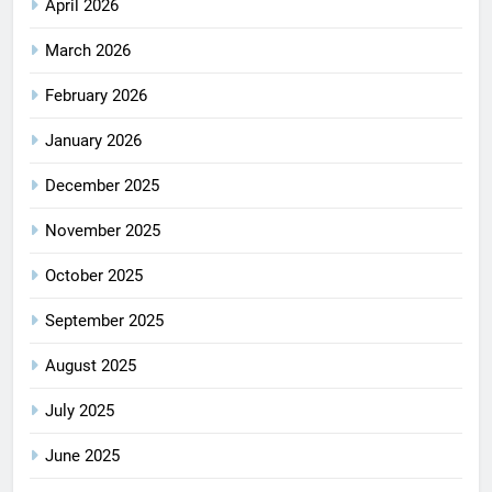
April 2026
March 2026
February 2026
January 2026
December 2025
November 2025
October 2025
September 2025
August 2025
July 2025
June 2025