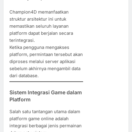
Champion4D memanfaatkan
struktur arsitektur ini untuk
memastikan seluruh layanan
platform dapat berjalan secara
terintegrasi.
Ketika pengguna mengakses
platform, permintaan tersebut akan
diproses melalui server aplikasi
sebelum akhirnya mengambil data
dari database.
Sistem Integrasi Game dalam
Platform
Salah satu tantangan utama dalam
platform game online adalah
integrasi berbagai jenis permainan