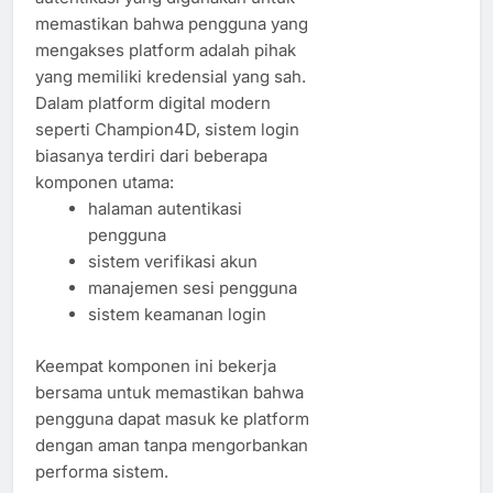
memastikan bahwa pengguna yang
mengakses platform adalah pihak
yang memiliki kredensial yang sah.
Dalam platform digital modern
seperti Champion4D, sistem login
biasanya terdiri dari beberapa
komponen utama:
halaman autentikasi
pengguna
sistem verifikasi akun
manajemen sesi pengguna
sistem keamanan login
Keempat komponen ini bekerja
bersama untuk memastikan bahwa
pengguna dapat masuk ke platform
dengan aman tanpa mengorbankan
performa sistem.