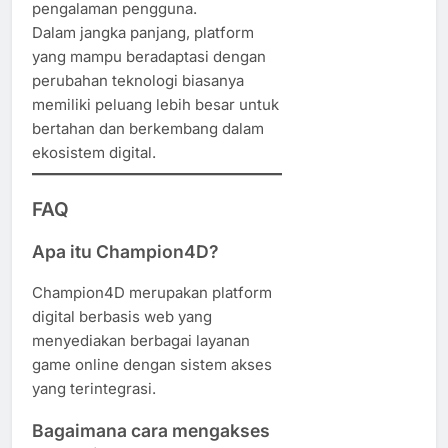
pengalaman pengguna.
Dalam jangka panjang, platform
yang mampu beradaptasi dengan
perubahan teknologi biasanya
memiliki peluang lebih besar untuk
bertahan dan berkembang dalam
ekosistem digital.
FAQ
Apa itu Champion4D?
Champion4D merupakan platform
digital berbasis web yang
menyediakan berbagai layanan
game online dengan sistem akses
yang terintegrasi.
Bagaimana cara mengakses