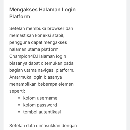
Mengakses Halaman Login
Platform
Setelah membuka browser dan
memastikan koneksi stabil,
pengguna dapat mengakses
halaman utama platform
Champion4D.Halaman login
biasanya dapat ditemukan pada
bagian utama navigasi platform.
Antarmuka login biasanya
menampilkan beberapa elemen
seperti:
kolom username
kolom password
tombol autentikasi
Setelah data dimasukkan dengan