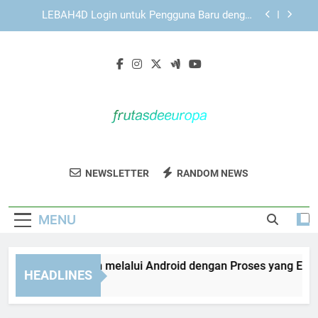
Skip
Login KAYA787 untuk Akses Harian yang Praktis
to
dan Responsif
content
KAYA787 Login dengan Sistem Masuk yang
Praktis untuk Pengguna Aktif
EDWINSLOT Login melalui Android dengan
Proses yang Efisien dan Terarah
LEBAH4D Login untuk Pengguna Baru dengan
Proses yang Mudah Dipahami
Login KAYA787 untuk Akses Harian yang Praktis
dan Responsif
Frutas De Europa
Dapatkan Buah Segar Berkualitas Langsung
KAYA787 Login dengan Sistem Masuk yang
NEWSLETTER
RANDOM NEWS
Praktis untuk Pengguna Aktif
Dari Eropa Dengan Frutas De Europa. Buah-
Buahan Eksotis Untuk Setiap Kesempatan.
MENU
WINSLOT Login melalui Android dengan Proses yang Efisien 
HEADLINES
Weeks Ago