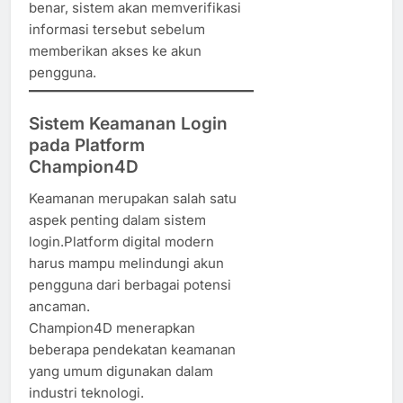
benar, sistem akan memverifikasi
informasi tersebut sebelum
memberikan akses ke akun
pengguna.
Sistem Keamanan Login
pada Platform
Champion4D
Keamanan merupakan salah satu
aspek penting dalam sistem
login.Platform digital modern
harus mampu melindungi akun
pengguna dari berbagai potensi
ancaman.
Champion4D menerapkan
beberapa pendekatan keamanan
yang umum digunakan dalam
industri teknologi.