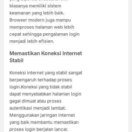
biasanya memiliki sistem
keamanan yang lebih baik.
Browser modern juga mampu
memproses halaman web lebih
cepat sehingga pengalaman login
menjadi lebih efisien.
Memastikan Koneksi Internet
Stabil
Koneksi internet yang stabil sangat
berpengaruh terhadap proses
login.Koneksi yang tidak stabil
dapat menyebabkan halaman login
gagal dimuat atau proses
autentikasi menjadi lambat.
Menggunakan jaringan internet
yang baik membantu memastikan
proses login berjalan lancar.