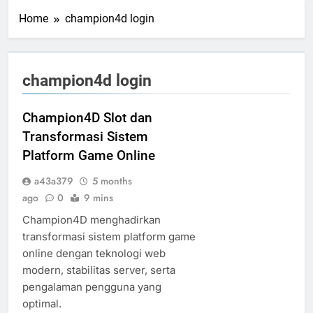
Home
champion4d login
champion4d login
Champion4D Slot dan
Transformasi Sistem
Platform Game Online
a43a379
5 months
ago
0
9 mins
Champion4D menghadirkan
transformasi sistem platform game
online dengan teknologi web
modern, stabilitas server, serta
pengalaman pengguna yang
optimal.