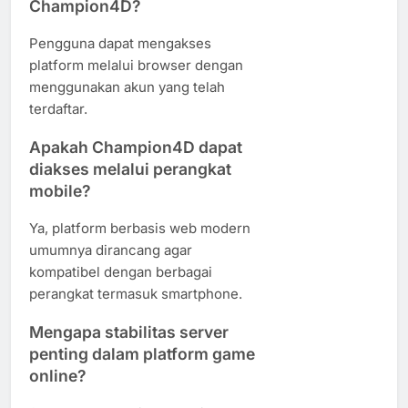
Champion4D?
Pengguna dapat mengakses
platform melalui browser dengan
menggunakan akun yang telah
terdaftar.
Apakah Champion4D dapat
diakses melalui perangkat
mobile?
Ya, platform berbasis web modern
umumnya dirancang agar
kompatibel dengan berbagai
perangkat termasuk smartphone.
Mengapa stabilitas server
penting dalam platform game
online?