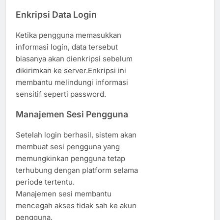
Enkripsi Data Login
Ketika pengguna memasukkan
informasi login, data tersebut
biasanya akan dienkripsi sebelum
dikirimkan ke server.Enkripsi ini
membantu melindungi informasi
sensitif seperti password.
Manajemen Sesi Pengguna
Setelah login berhasil, sistem akan
membuat sesi pengguna yang
memungkinkan pengguna tetap
terhubung dengan platform selama
periode tertentu.
Manajemen sesi membantu
mencegah akses tidak sah ke akun
pengguna.