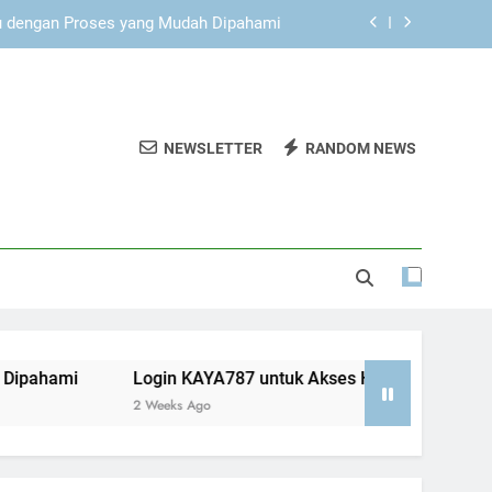
u dengan Proses yang Mudah Dipahami
es Harian yang Praktis dan Responsif
uk yang Praktis untuk Pengguna Aktif
NEWSLETTER
RANDOM NEWS
ngan Proses yang Efisien dan Terarah
u dengan Proses yang Mudah Dipahami
 Europa. Buah-Buahan Eksotis Untuk Setiap Kesempatan.
es Harian yang Praktis dan Responsif
uk yang Praktis untuk Pengguna Aktif
Login KAYA787 untuk Akses Harian yang Praktis dan Res
2 Weeks Ago