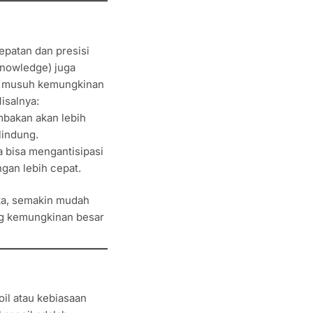
epatan dan presisi
nowledge) juga
na musuh kemungkinan
isalnya:
mbakan akan lebih
lindung.
bisa mengantisipasi
an lebih cepat.
ta, semakin mudah
g kemungkinan besar
oil atau kebiasaan