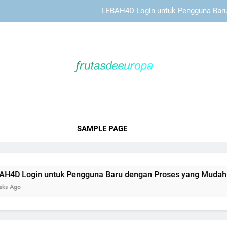
LEBAH4D Login untuk Pengguna Bar
Login KAYA787 untuk Aks
KAYA787 Login dengan Sistem Mas
EDWINSLOT Login melalui Android de
tas De Europa
LEBAH4D Login untuk Pengguna Bar
Buah Segar Berkualitas Langsung Dari Eropa Dengan Frutas De
Login KAYA787 untuk Aks
SAMPLE PAGE
KAYA787 Login dengan Sistem Mas
untuk Pengguna Baru dengan Proses yang Mudah Dipahami