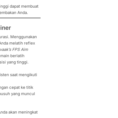
tinggi dapat membuat
tembakan Anda.
iner
kurasi. Menggunakan
nda melatih reflex
vaak’s FPS Aim
ain berlatih
si yang tinggi.
sten saat mengikuti
an cepat ke titik
 musuh yang muncul
 Anda akan meningkat