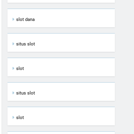
slot dana
situs slot
slot
situs slot
slot