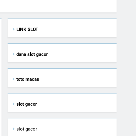
LINK SLOT
dana slot gacor
toto macau
slot gacor
slot gacor