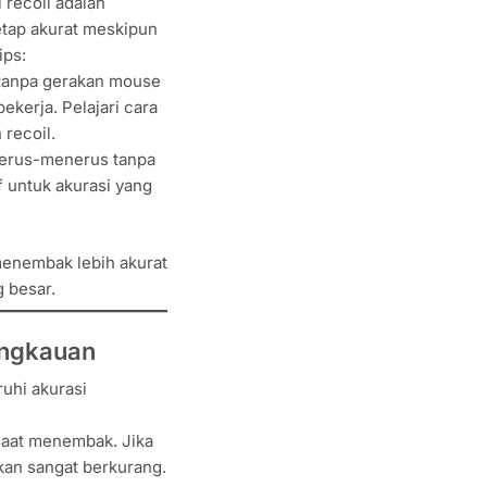
 recoil adalah
etap akurat meskipun
ips:
anpa gerakan mouse
ekerja. Pelajari cara
recoil.
erus-menerus tanpa
f untuk akurasi yang
menembak lebih akurat
 besar.
angkauan
uhi akurasi
saat menembak. Jika
kan sangat berkurang.