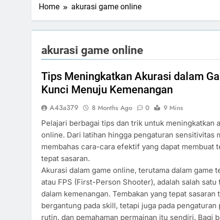
Home
akurasi game online
akurasi game online
Tips Meningkatkan Akurasi dalam Ga
Kunci Menuju Kemenangan
A43a379
8 Months Ago
0
9 Mins
Pelajari berbagai tips dan trik untuk meningkatkan
online. Dari latihan hingga pengaturan sensitivitas m
membahas cara-cara efektif yang dapat membuat 
tepat sasaran.
Akurasi dalam game online, terutama dalam game
atau FPS (First-Person Shooter), adalah salah satu
dalam kemenangan. Tembakan yang tepat sasaran t
bergantung pada skill, tetapi juga pada pengaturan 
rutin, dan pemahaman permainan itu sendiri. Bagi 