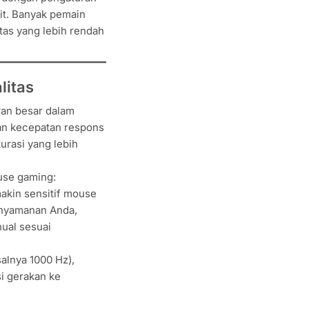
kit. Banyak pemain
as yang lebih rendah
litas
ran besar dalam
an kecepatan respons
kurasi yang lebih
ouse gaming:
akin sensitif mouse
enyamanan Anda,
ual sesuai
salnya 1000 Hz),
i gerakan ke