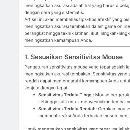
meningkatkan akurasi adalah hal yang harus dipelaj
dengan cara yang sistematis.
Artikel ini akan membahas tips-tips efektif yang 
meningkatkan akurasi tembakan dalam game online
perangkat hingga teknik latihan, ikuti langkah-langk
meningkatkan kemampuan Anda.
1. Sesuaikan Sensitivitas Mouse
Pengaturan sensitivitas mouse yang tepat adalah l
meningkatkan akurasi tembakan. Sensitivitas yang te
rendah dapat memengaruhi kemampuan Anda untu
senjata dengan tepat.
Sensitivitas Terlalu Tinggi:
Mouse bergerak t
sehingga sulit untuk menyesuaikan tembakan
Sensitivitas Terlalu Rendah:
Gerakan mouse t
membuat reaksi Anda terhadap musuh menjad
Untuk menemukan sensitivitas yang tepat, mulaila