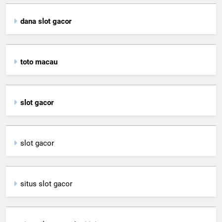
dana slot gacor
toto macau
slot gacor
slot gacor
situs slot gacor