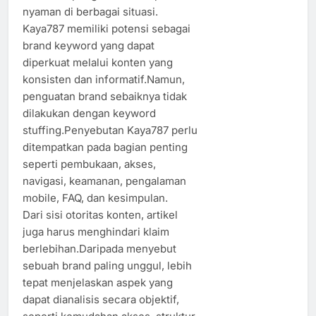
nyaman di berbagai situasi.
Kaya787 memiliki potensi sebagai
brand keyword yang dapat
diperkuat melalui konten yang
konsisten dan informatif.Namun,
penguatan brand sebaiknya tidak
dilakukan dengan keyword
stuffing.Penyebutan Kaya787 perlu
ditempatkan pada bagian penting
seperti pembukaan, akses,
navigasi, keamanan, pengalaman
mobile, FAQ, dan kesimpulan.
Dari sisi otoritas konten, artikel
juga harus menghindari klaim
berlebihan.Daripada menyebut
sebuah brand paling unggul, lebih
tepat menjelaskan aspek yang
dapat dianalisis secara objektif,