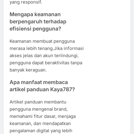
yang responsif.
Mengapa keamanan
berpengaruh terhadap
efisiensi pengguna?
Keamanan membuat pengguna
merasa lebih tenang.Jika informasi
akses jelas dan akun terlindungi,
pengguna dapat beraktivitas tanpa
banyak keraguan.
Apa manfaat membaca
artikel panduan Kaya787?
Artikel panduan membantu
pengguna mengenal brand,
memahami fitur dasar, menjaga
keamanan, dan mendapatkan
pengalaman digital yang lebih