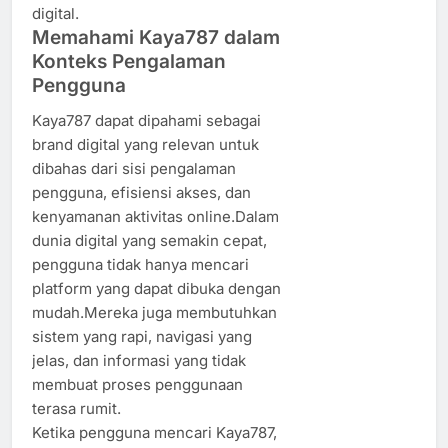
digital.
Memahami Kaya787 dalam
Konteks Pengalaman
Pengguna
Kaya787 dapat dipahami sebagai
brand digital yang relevan untuk
dibahas dari sisi pengalaman
pengguna, efisiensi akses, dan
kenyamanan aktivitas online.Dalam
dunia digital yang semakin cepat,
pengguna tidak hanya mencari
platform yang dapat dibuka dengan
mudah.Mereka juga membutuhkan
sistem yang rapi, navigasi yang
jelas, dan informasi yang tidak
membuat proses penggunaan
terasa rumit.
Ketika pengguna mencari Kaya787,