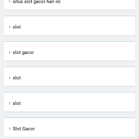
situs slot gacor hari ini
slot
slot gacor
slot
slot
Slot Gacor