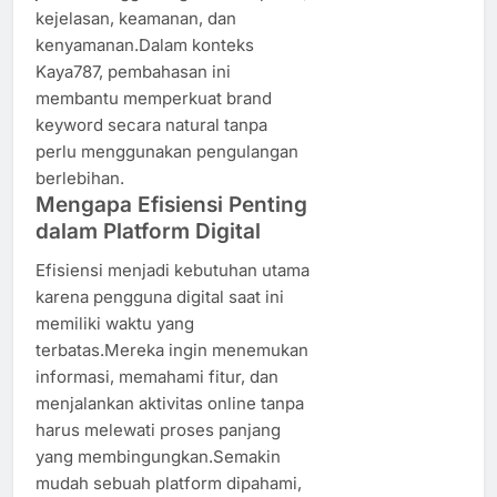
kejelasan, keamanan, dan
kenyamanan.Dalam konteks
Kaya787, pembahasan ini
membantu memperkuat brand
keyword secara natural tanpa
perlu menggunakan pengulangan
berlebihan.
Mengapa Efisiensi Penting
dalam Platform Digital
Efisiensi menjadi kebutuhan utama
karena pengguna digital saat ini
memiliki waktu yang
terbatas.Mereka ingin menemukan
informasi, memahami fitur, dan
menjalankan aktivitas online tanpa
harus melewati proses panjang
yang membingungkan.Semakin
mudah sebuah platform dipahami,