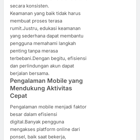
secara konsisten.
Keamanan yang baik tidak harus
membuat proses terasa
rumit.Justru, edukasi keamanan
yang sederhana dapat membantu
pengguna memahami langkah
penting tanpa merasa
terbebani.Dengan begitu, efisiensi
dan perlindungan akun dapat
berjalan bersama.
Pengalaman Mobile yang
Mendukung Aktivitas
Cepat
Pengalaman mobile menjadi faktor
besar dalam efisiensi
digital.Banyak pengguna
mengakses platform online dari
ponsel, baik saat bekerja,