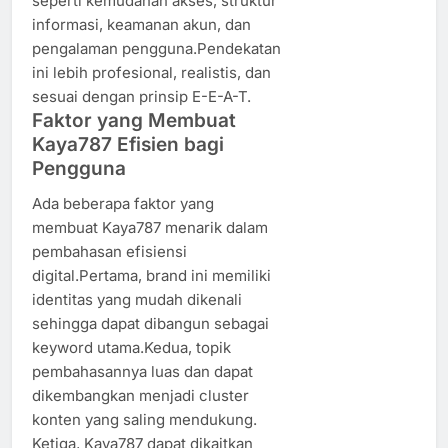
seperti kemudahan akses, struktur
informasi, keamanan akun, dan
pengalaman pengguna.Pendekatan
ini lebih profesional, realistis, dan
sesuai dengan prinsip E-E-A-T.
Faktor yang Membuat
Kaya787 Efisien bagi
Pengguna
Ada beberapa faktor yang
membuat Kaya787 menarik dalam
pembahasan efisiensi
digital.Pertama, brand ini memiliki
identitas yang mudah dikenali
sehingga dapat dibangun sebagai
keyword utama.Kedua, topik
pembahasannya luas dan dapat
dikembangkan menjadi cluster
konten yang saling mendukung.
Ketiga, Kaya787 dapat dikaitkan