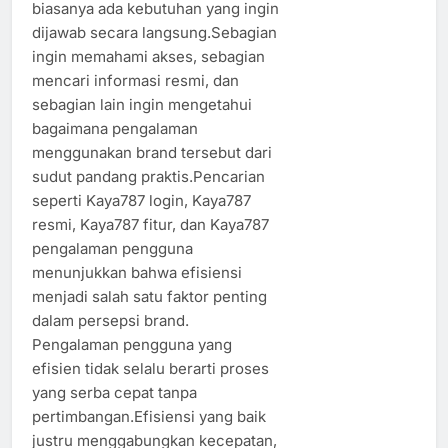
biasanya ada kebutuhan yang ingin
dijawab secara langsung.Sebagian
ingin memahami akses, sebagian
mencari informasi resmi, dan
sebagian lain ingin mengetahui
bagaimana pengalaman
menggunakan brand tersebut dari
sudut pandang praktis.Pencarian
seperti Kaya787 login, Kaya787
resmi, Kaya787 fitur, dan Kaya787
pengalaman pengguna
menunjukkan bahwa efisiensi
menjadi salah satu faktor penting
dalam persepsi brand.
Pengalaman pengguna yang
efisien tidak selalu berarti proses
yang serba cepat tanpa
pertimbangan.Efisiensi yang baik
justru menggabungkan kecepatan,