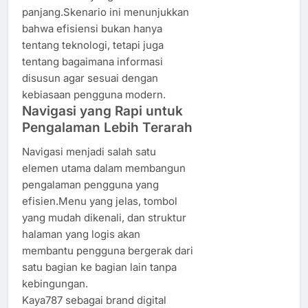
panjang.Skenario ini menunjukkan
bahwa efisiensi bukan hanya
tentang teknologi, tetapi juga
tentang bagaimana informasi
disusun agar sesuai dengan
kebiasaan pengguna modern.
Navigasi yang Rapi untuk
Pengalaman Lebih Terarah
Navigasi menjadi salah satu
elemen utama dalam membangun
pengalaman pengguna yang
efisien.Menu yang jelas, tombol
yang mudah dikenali, dan struktur
halaman yang logis akan
membantu pengguna bergerak dari
satu bagian ke bagian lain tanpa
kebingungan.
Kaya787 sebagai brand digital