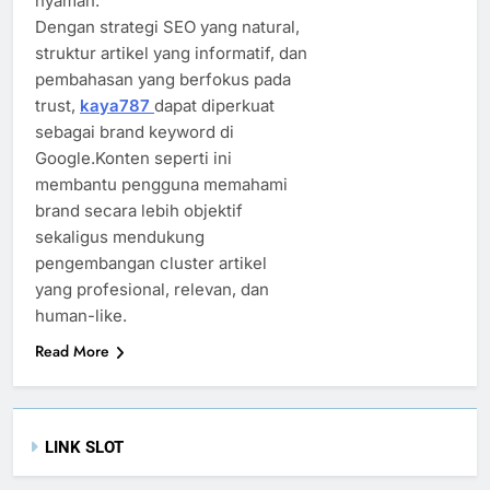
nyaman.
Dengan strategi SEO yang natural,
struktur artikel yang informatif, dan
pembahasan yang berfokus pada
trust,
kaya787
dapat diperkuat
sebagai brand keyword di
Google.Konten seperti ini
membantu pengguna memahami
brand secara lebih objektif
sekaligus mendukung
pengembangan cluster artikel
yang profesional, relevan, dan
human-like.
Read More
LINK SLOT