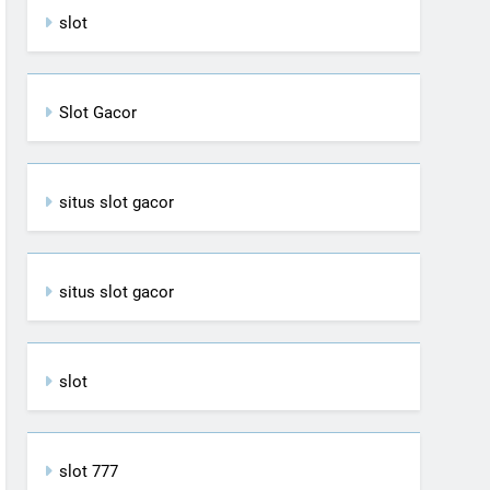
slot
Slot Gacor
situs slot gacor
situs slot gacor
slot
slot 777