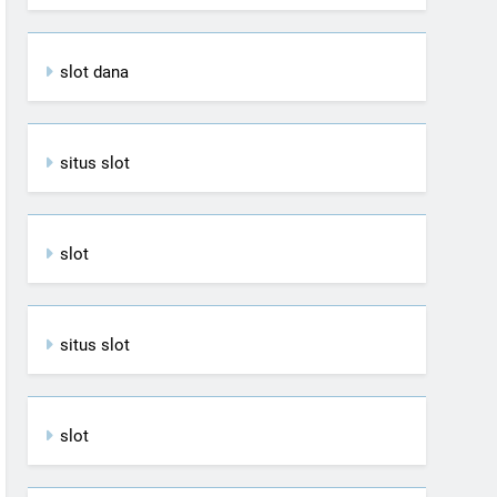
slot dana
situs slot
slot
situs slot
slot