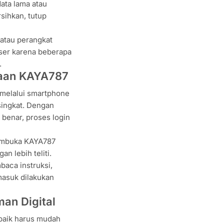
ta lama atau
sihkan, tutup
 atau perangkat
wser karena beberapa
.
naan KAYA787
melalui smartphone
 singkat. Dengan
 benar, proses login
membuka KAYA787
n lebih teliti.
aca instruksi,
masuk dilakukan
man Digital
 baik harus mudah