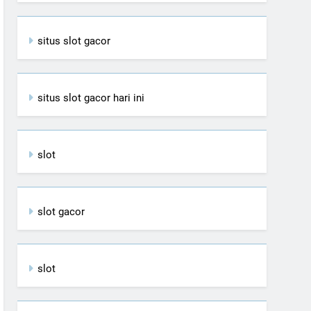
situs slot gacor
situs slot gacor hari ini
slot
slot gacor
slot